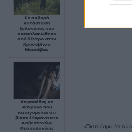
Σε σοβαρή
κατάσταση
ξυλοκόπος που
καταπλακώθηκε
από δέντρο στην
Χρυσοβίτσα
Μετσόβου
Χειροπέδες σε
43χρονο που
κατηγορείται ότι
βίασε 14χρονη στο
Ασβεστοχώρι
«Πιστεύαμε ότι τώρ
Θεσσαλονίκης