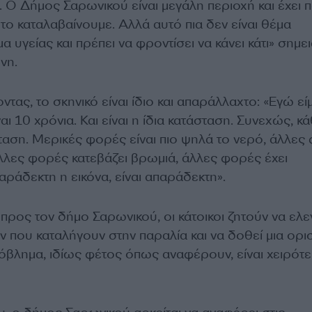
. Ο Δήμος Σαρωνικού είναι μεγάλη περιοχή και έχει 
, το καταλαβαίνουμε. Αλλά αυτό πια δεν είναι θέμα
α υγείας και πρέπει να φροντίσει να κάνει κάτι» σημε
νη.
ντας, το σκηνικό είναι ίδιο και απαράλλαχτο: «Εγώ εί
αι 10 χρόνια. Και είναι η ίδια κατάσταση. Συνεχώς, κ
ταση. Μερικές φορές είναι πιο ψηλά το νερό, άλλες
Άλλες φορές κατεβάζει βρωμιά, άλλες φορές έχει
παράδεκτη η εικόνα, είναι απαράδεκτη».
 προς τον δήμο Σαρωνικού, οι κάτοικοι ζητούν να ελε
 που καταλήγουν στην παραλία και να δοθεί μια ορισ
όβλημα, ιδίως φέτος όπως αναφέρουν, είναι χειρότ