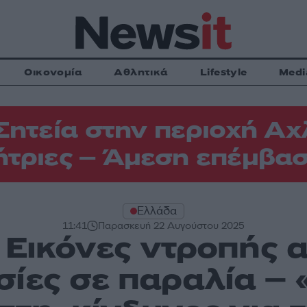
Οικονομία
Αθλητικά
Lifestyle
Medi
Σητεία στην περιοχή Αχ
τριες – Άμεση επέμβασ
Ελλάδα
11:41
Παρασκευή 22 Αυγούστου 2025
 Εικόνες ντροπής α
ίες σε παραλία –