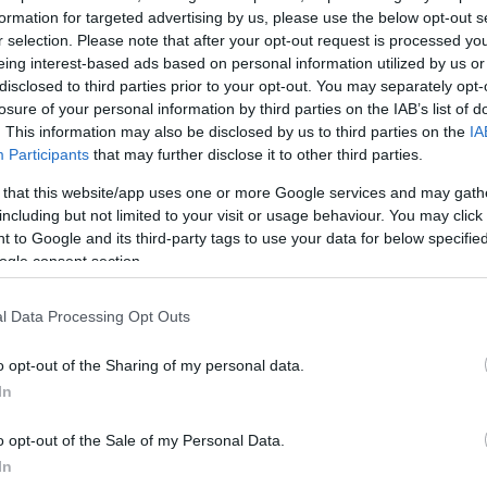
η, δεν μπορείς να περάσεις. Πολλές φορές, όταν ο
formation for targeted advertising by us, please use the below opt-out s
ν μπορείς ούτε να αναπνεύσεις» λέει χαρακτηριστικά
r selection. Please note that after your opt-out request is processed y
eing interest-based ads based on personal information utilized by us or
νη, η οποία ζει από το 2015 στην περιοχή.
disclosed to third parties prior to your opt-out. You may separately opt-
losure of your personal information by third parties on the IAB’s list of
και θλιβερό από όλα είναι ότι κανείς -παρόλες τις
. This information may also be disclosed by us to third parties on the
IA
Participants
that may further disclose it to other third parties.
 κατοίκων, γιατί έχω δει και αναρτήσεις στο Faceb
εται να δει από πού προέρχεται αυτό, τι γίνεται, γιατί
 that this website/app uses one or more Google services and may gath
including but not limited to your visit or usage behaviour. You may click 
 το διορθώσει. Είναι σαν να μην μας υπολογίζουν. Και
 to Google and its third-party tags to use your data for below specifi
 είναι κρίμα, γιατί η Σαρωνίδα είναι ένα πολύ ωραίο 
ogle consent section.
πολύ ευχάριστες διακοπές, έρχεται πολύς κόσμος,
Αθήνα. Δυσάρεστο πάρα πολύ» προσθέτει.
l Data Processing Opt Outs
o opt-out of the Sharing of my personal data.
In
o opt-out of the Sale of my Personal Data.
In