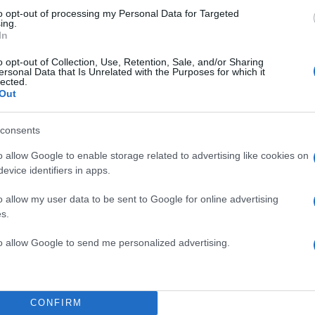
to opt-out of processing my Personal Data for Targeted
ing.
In
 ίδια κατάσταση»
o opt-out of Collection, Use, Retention, Sale, and/or Sharing
ersonal Data that Is Unrelated with the Purposes for which it
lected.
Out
θέσει το ζήτημα στη δημοτική Αρχή πολλές φορές, τ
στο παρελθόν, όμως δεν έχουν βρει λύση.
consents
ΔΙΑΦΗΜΙΣΗ
o allow Google to enable storage related to advertising like cookies on
evice identifiers in apps.
o allow my user data to be sent to Google for online advertising
s.
to allow Google to send me personalized advertising.
CONFIRM