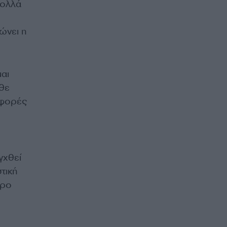
πολλά
ιώνει η
μαι
άθε
 φορές
γχθεί
τική
ερο