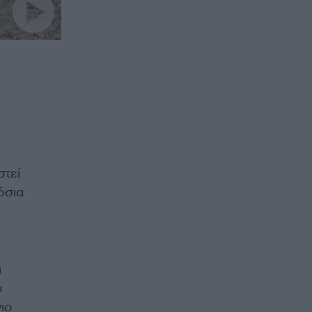
στεί
όσια
ά
ύ
ιο