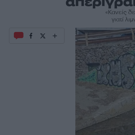
απερίγραπ
«Κανείς δε
γιατί λι