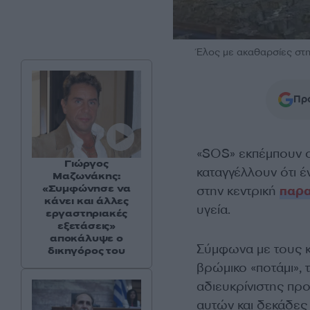
Έλος με ακαθαρσίες στη
Προ
«SOS» εκπέμπουν οι 
Γιώργος
καταγγέλλουν ότι έ
Μαζωνάκης:
«Συμφώνησε να
στην κεντρική
παρα
κάνει και άλλες
υγεία.
εργαστηριακές
εξετάσεις»
αποκάλυψε ο
Σύμφωνα με τους κα
δικηγόρος του
βρώμικο «ποτάμι», 
αδιευκρίνιστης πρ
αυτών και δεκάδες 