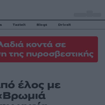
o
Αθήνα
29
C
a
Tasteit
Blogs
Driveit
λαδιά κοντά σε
η της πυροσβεστικής
πό έλος με
 «Βρωμιά