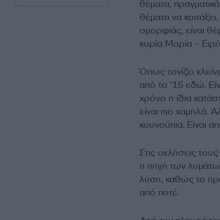
θέματα, πραγματικά
θέματα να κοιτάξει
ομορφιάς, είναι θέμ
κυρία Μαρία – Ειρή
Όπως τονίζει κλείνο
από το ’15 εδώ. Είν
χρόνο η ίδια κατάσ
είναι πιο χαμηλά. 
κουνούπια. Είναι α
Στις οχλήσεις τους
η πηγή των λυμάτων
λύση, καθώς το πρ
από ποτέ.