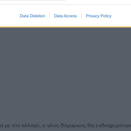
Data Deletion
Data Access
Privacy Policy
α με την αλλαγή, ο νέος δήμαρχος θα ενδιαφερόταν.