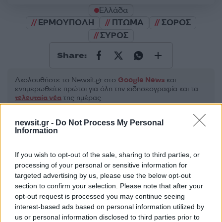
Ελλάδα
ΕΡΜΟΥΠΟΛΗ
ΠΤΩΜΑ
ΣΟΡΟΣ
ΣΥΡΟΣ
Share:
Ακολουθήστε το Νewsit.gr στο
Google News
και
ενημερωθείτε πρώτοι για όλη την ειδησεογραφία και τα
τελευταία νέα
της ημέρας
newsit.gr -
Do Not Process My Personal
Information
If you wish to opt-out of the sale, sharing to third parties, or
Πιο δημοφιλή
processing of your personal or sensitive information for
targeted advertising by us, please use the below opt-out
1
Έφυγαν οι συνεργάτες, μένει η Μαρία
section to confirm your selection. Please note that after your
Καρυστιανού - Η επόμενη μέρα για την
opt-out request is processed you may continue seeing
«Ελπίδα για τη Δημοκρατία»
interest-based ads based on personal information utilized by
2
Σαμοθράκη: «Μαμά νόμιζες ότι δε θα σε
us or personal information disclosed to third parties prior to