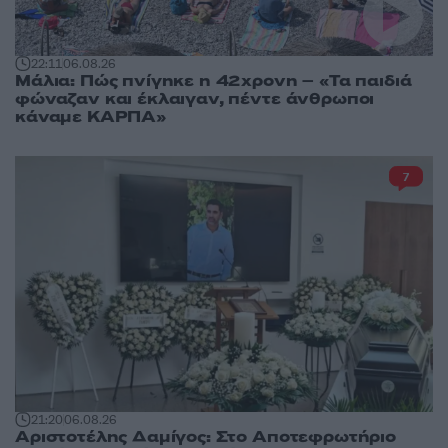
22:11
06.08.26
Μάλια: Πώς πνίγηκε η 42χρονη – «Τα παιδιά
φώναζαν και έκλαιγαν, πέντε άνθρωποι
κάναμε ΚΑΡΠΑ»
7
21:20
06.08.26
Αριστοτέλης Δαμίγος: Στο Αποτεφρωτήριο