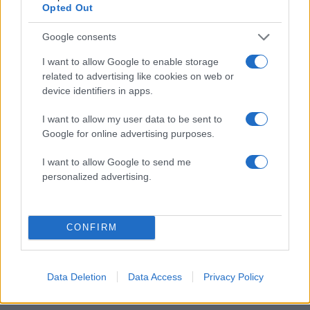
κατασκευή του αεροσκάφους που θα
Opted Out
επιχειρεί και τη νύχτα στα μέτωπα της
φωτιάς
Google consents
Αυγερινός, Μουτσάτσου και ακόμη 20
85
πρώην στελέχη κατά Καρυστιανού: «Δεν
I want to allow Google to enable storage
αποχωρήσαμε για καρέκλες», αιχμές για
related to advertising like cookies on web or
«συγκεντρωτικό μοντέλο»
device identifiers in apps.
Το πολωμένο μελτέμι που τροφοδότησε
59
τις φωτιές σε Αττική και Βοιωτία: «Από τα
I want to allow my user data to be sent to
ισχυρότερα επεισόδια των τελευταίων 50
Google for online advertising purposes.
χρόνων»
I want to allow Google to send me
Κρανίου τόπος το Πόρτο Γερμενό μετά το
51
personalized advertising.
καταστροφικό πέρασμα της φωτιάς –
Ξεκίνησε η αυτοψία στα καμένα σπίτια
CONFIRM
Ελλάδα: Περισσότερα
Data Deletion
Data Access
Privacy Policy
άρθρα