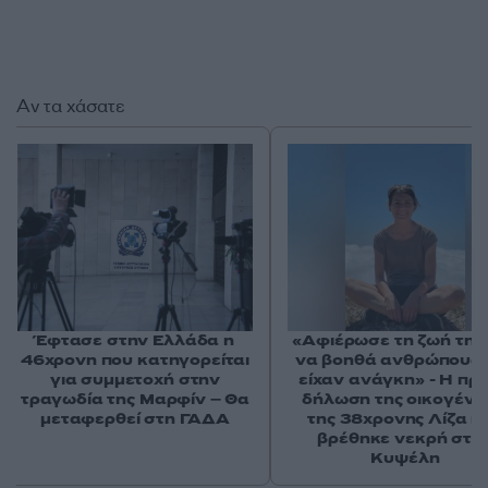
Αν τα χάσατε
Έφτασε στην Ελλάδα η
«Αφιέρωσε τη ζωή της
46χρονη που κατηγορείται
να βοηθά ανθρώπους 
για συμμετοχή στην
είχαν ανάγκη» - Η πρ
τραγωδία της Μαρφίν – Θα
δήλωση της οικογένε
μεταφερθεί στη ΓΑΔΑ
της 38χρονης Λίζα π
βρέθηκε νεκρή στη
Κυψέλη