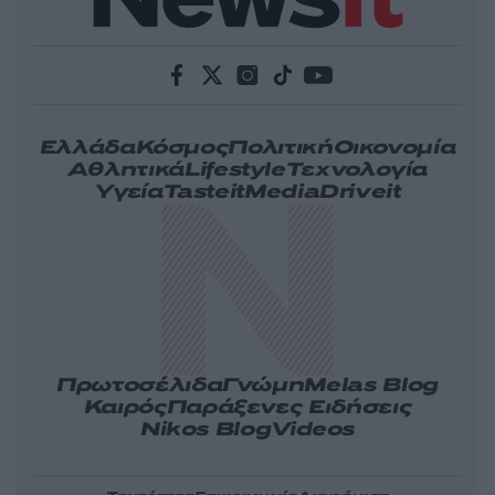
Ελλάδα
Κόσμος
Πολιτική
Οικονομία
Αθλητικά
Lifestyle
Τεχνολογία
Υγεία
Tasteit
Media
Driveit
Πρωτοσέλιδα
Γνώμη
Melas Blog
Καιρός
Παράξενες Ειδήσεις
Nikos Blog
Videos