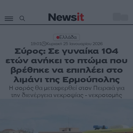
Μετάβαση
σε
o
31
περιεχόμενο
Ελλάδα
19:01
Κυριακή 25 Ιανουαρίου 2026
Σύρος: Σε γυναίκα 104
ετών ανήκει το πτώμα που
βρέθηκε να επιπλέει στο
λιμάνι της Ερμούπολης
H σορός θα μεταφερθεί στον Πειραιά για
την διενέργεια νεκροψίας - νεκροτομής