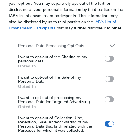
ξαναδώ;» – Τα πρώτα λόγια του 22χρονου
your opt-out. You may separately opt-out of the further
που έπεσε σε κανάλι με καυτό νερό
disclosure of your personal information by third parties on the
3
IAB’s list of downstream participants. This information may
Συγκίνηση στο τελευταίο αντίο στον Λάκη
Χαλκιά: Με την «Φάμπρικα», λαούτο και
also be disclosed by us to third parties on the
IAB’s List of
κλαρίνα αποχαιρέτησαν την εμβληματική
Downstream Participants
that may further disclose it to other
φωνή της μεταπολίτευσης
third parties.
4
Η βαθμολογία της UEFA μετά την ισοπαλία
Please note that this website/app uses one or more Google
του Παναθηναϊκού με την ΤΣΣΚΑ 1948
Personal Data Processing Opt Outs
services and may gather and store information including but
5
Μυστράς: «Για ψυχολογικούς λόγους»
not limited to your visit or usage behaviour. You may click to
I want to opt-out of the Sharing of my
κρατούσε τον νεκρό πατέρα του στον
personal data.
grant or deny consent to Google and its third-party tags to
καταψύκτη – Δεν ήταν οικονομικό το
Opted In
use your data for below specified purposes in below Google
κίνητρο σύμφωνα με τον δικηγόρο του
consent section.
I want to opt-out of the Sale of my
Personal Data.
Opted In
Πιο σχολιασμένα
I want to opt-out of processing my
Personal Data for Targeted Advertising.
Μητσοτάκης στην υπογραφή συμφωνίας
198
Opted In
για την ηλεκτρική διασύνδεση Ελλάδας –
Κύπρου: «Ισχυρή ψήφος εμπιστοσύνης» η
I want to opt-out of Collection, Use,
είσοδος της Meridiam στην GSI
Retention, Sale, and/or Sharing of my
Personal Data that Is Unrelated with the
Canadair 515: Οι πρώτες εικόνες από την
127
Purposes for which it was collected.