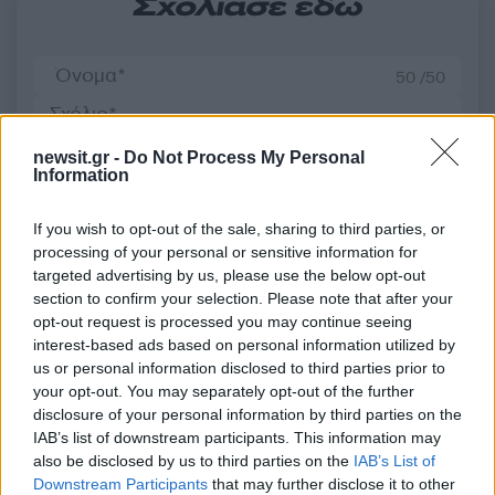
Σχολίασε εδώ
50 /50
newsit.gr -
Do Not Process My Personal
Information
2000 /2000
If you wish to opt-out of the sale, sharing to third parties, or
Υποβολή σχολίου
processing of your personal or sensitive information for
targeted advertising by us, please use the below opt-out
section to confirm your selection. Please note that after your
Όροι Χρήσης
. Το site προστατεύεται από reCAPTCHA, ισχύουν
Πολιτική Απορρήτου
&
Όροι Χρήσης
της Google.
opt-out request is processed you may continue seeing
interest-based ads based on personal information utilized by
Ελλάδα
us or personal information disclosed to third parties prior to
ΟΠΑΠ
ΤΖΟΚΕΡ
ΤΖΟΚΕΡ ΑΡΙΘΜΟΙ
your opt-out. You may separately opt-out of the further
ΤΖΟΚΕΡ ΚΛΗΡΩΣΗ
disclosure of your personal information by third parties on the
IAB’s list of downstream participants. This information may
Share:
also be disclosed by us to third parties on the
IAB’s List of
Downstream Participants
that may further disclose it to other