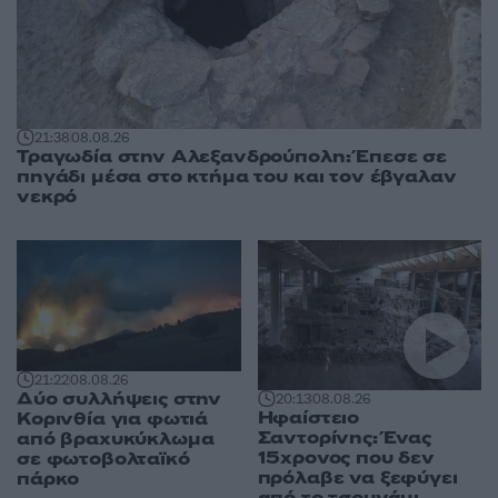
21:38
08.08.26
Τραγωδία στην Αλεξανδρούπολη: Έπεσε σε
πηγάδι μέσα στο κτήμα του και τον έβγαλαν
νεκρό
21:22
08.08.26
Δύο συλλήψεις στην
20:13
08.08.26
Ηφαίστειο
Κορινθία για φωτιά
Σαντορίνης: Ένας
από βραχυκύκλωμα
15χρονος που δεν
σε φωτοβολταϊκό
πρόλαβε να ξεφύγει
πάρκο
από το τσουνάμι