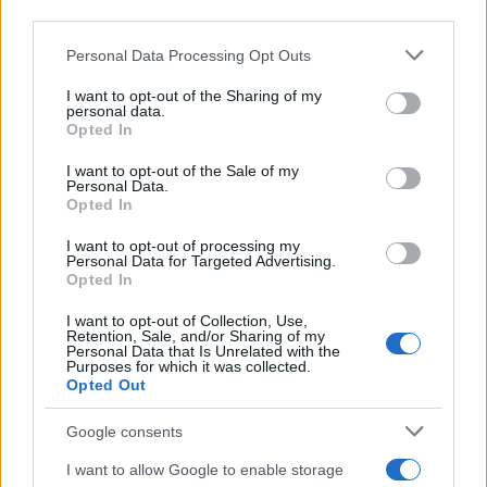
third parties.
Ακολουθήστε το Νewsit.gr στο
Google News
και
ενημερωθείτε πρώτοι για όλη την ειδησεογραφία και τα
Please note that this website/app uses one or more Google
τελευταία νέα
της ημέρας
Personal Data Processing Opt Outs
services and may gather and store information including but
not limited to your visit or usage behaviour. You may click to
I want to opt-out of the Sharing of my
personal data.
grant or deny consent to Google and its third-party tags to
Opted In
use your data for below specified purposes in below Google
consent section.
I want to opt-out of the Sale of my
Personal Data.
Πιο δημοφιλή
Opted In
1
«Ψήνονται» στα 40άρια δυτική και βόρεια
I want to opt-out of processing my
Ελλάδα – Ενισχυμένα μελτέμια έως 8
Personal Data for Targeted Advertising.
μποφόρ στο Αιγαίο μέχρι
Opted In
Δεκαπενταύγουστο
I want to opt-out of Collection, Use,
2
Η Άννα Βίσση ξετρελάθηκε με μπάντα που
Retention, Sale, and/or Sharing of my
έπαιζε Τσιτσάνη στο Φισκάρδο και τους
Personal Data that Is Unrelated with the
Purposes for which it was collected.
πρότεινε συνεργασία
Opted Out
3
Μαριζέτα Αντωνοπούλου στο newsit.gr: Οι
“σωτήρες” ανήκουν στο χρονοντούλαπο
Google consents
της ιστορίας
I want to allow Google to enable storage
4
Ίση με 6 βόμβες Χιροσίμα η ενέργεια που