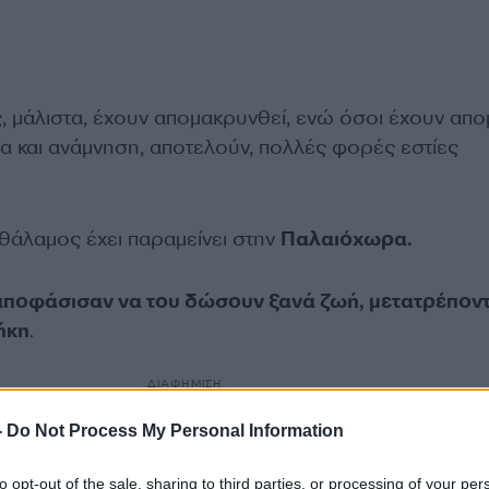
 μάλιστα, έχουν απομακρυνθεί, ενώ όσοι έχουν απομ
ία και ανάμνηση, αποτελούν, πολλές φορές εστίες
θάλαμος έχει παραμείνει στην
Παλαιόχωρα.
 αποφάσισαν να του δώσουν ξανά ζωή, μετατρέπον
ήκη
.
ΔΙΑΦΗΜΙΣΗ
-
Do Not Process My Personal Information
to opt-out of the sale, sharing to third parties, or processing of your per