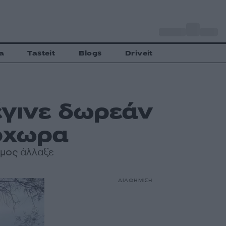
o
Αθήνα
32
C
a
Tasteit
Blogs
Driveit
έγινε δωρεάν
όχωρα
αμος άλλαξε
ΔΙΑΦΗΜΙΣΗ