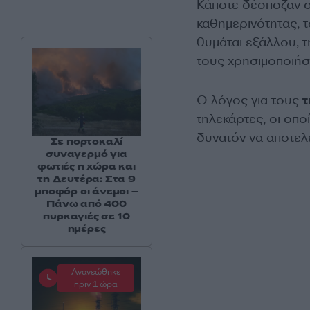
Κάποτε δέσποζαν σχ
καθημερινότητας, 
θυμάται εξάλλου, τ
τους χρησιμοποιήσ
Ο λόγος για τους
τ
τηλεκάρτες, οι οπο
δυνατόν να αποτελ
Σε πορτοκαλί
συναγερμό για
φωτιές η χώρα και
τη Δευτέρα: Στα 9
μποφόρ οι άνεμοι –
Πάνω από 400
πυρκαγιές σε 10
ημέρες
Ανανεώθηκε
πριν 1 ώρα