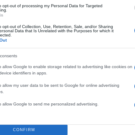
to opt-out of processing my Personal Data for Targeted
ing.
In
o opt-out of Collection, Use, Retention, Sale, and/or Sharing
ersonal Data that Is Unrelated with the Purposes for which it
πορεί να πάρει κάποιο βιβλίο και να διαβάσει,
με θέα
lected.
Out
ρίσκεται στο παραλιακό μέτωπο.
consents
o allow Google to enable storage related to advertising like cookies on
evice identifiers in apps.
o allow my user data to be sent to Google for online advertising
s.
to allow Google to send me personalized advertising.
CONFIRM