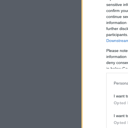
sensitive in
confirm you
continue se
information 
further disc
participants
Downstream 
Please note
information 
deny consent
in below Go
Persona
I want t
Opted 
I want t
Opted 