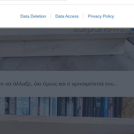
Data Deletion
Data Access
Privacy Policy
ση να άλλαξε, όχι όμως και η χρησιμότητά του…