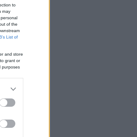
ection to
ou may
 personal
out of the
 downstream
B’s List of
er and store
to grant or
ed purposes