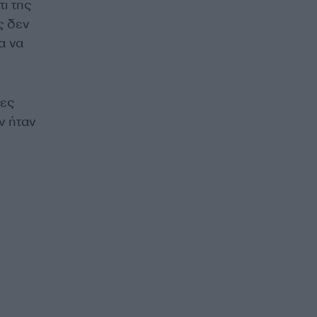
ι της
ς δεν
α να
τες
ν ήταν