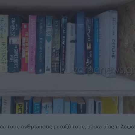
εε τους ανθρώπους μεταξύ τους, μέσω μίας τηλεφω