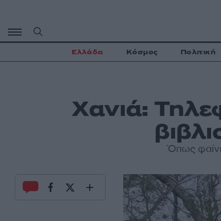
Μετάβαση
σε
περιεχόμενο
Ελλάδα
Κόσμος
Πολιτική
Χανιά: Τηλε
βιβλ
Όπως φαίνε