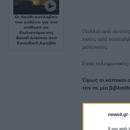
Οι Χούθι ανέλαβαν
την ευθύνη για την
επίθεση σε
Πολλοί από αυτούς,
διυλιστήριο της
Saudi Aramco στη
εκτός από νοσταλγ
Σαουδική Αραβία
μόλυνσης.
Ένας τηλεφωνικός 
Όμως οι κάτοικοι
τον σε μία βιβλιοθ
newsit.gr 
If you wish 