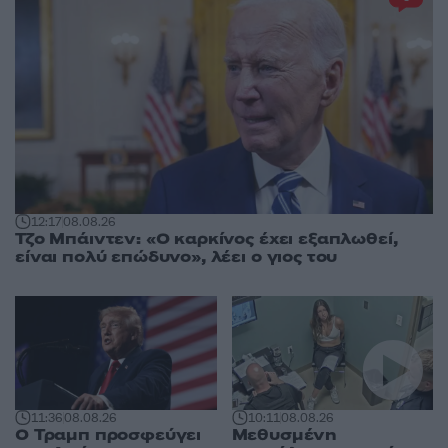
12:17
08.08.26
Τζο Μπάιντεν: «Ο καρκίνος έχει εξαπλωθεί,
είναι πολύ επώδυνο», λέει ο γιος του
11:36
08.08.26
10:11
08.08.26
Ο Τραμπ προσφεύγει
Μεθυσμένη