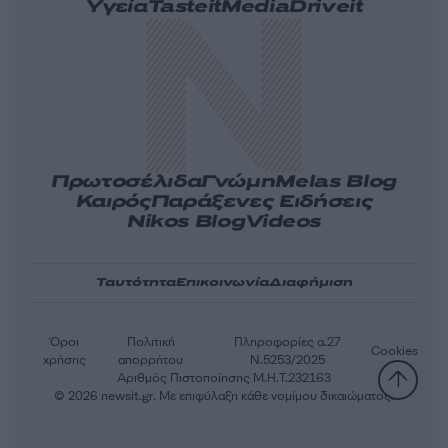
Υγεία
Tasteit
Media
Driveit
Πρωτοσέλιδα
Γνώμη
Melas Blog
Καιρός
Παράξενες Ειδήσεις
Nikos Blog
Videos
Ταυτότητα
Επικοινωνία
Διαφήμιση
Όροι
Πολιτική
Πληροφορίες α.27
Cookies
χρήσης
απορρήτου
Ν.5253/2025
Αριθμός Πιστοποίησης Μ.Η.Τ.232163
© 2026 newsit.gr. Με επιφύλαξη κάθε νομίμου δικαιώματος.