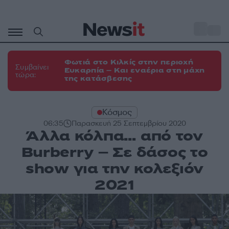
Μετάβαση
σε
o
35
περιεχόμενο
Φωτιά στο Κιλκίς στην περιοχή
Συμβαίνει
Ευκαρπία – Και εναέρια στη μάχη
τώρα:
της κατάσβεσης
Κόσμος
06:35
Παρασκευή 25 Σεπτεμβρίου 2020
Άλλα κόλπα… από τον
Burberry – Σε δάσος το
show για την κολεξιόν
2021