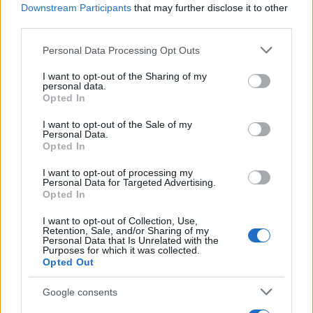
Κόσμος
Downstream Participants
that may further disclose it to other
third parties.
BURBERRY
Please note that this website/app uses one or more Google
Personal Data Processing Opt Outs
Share:
services and may gather and store information including but
not limited to your visit or usage behaviour. You may click to
I want to opt-out of the Sharing of my
personal data.
Ακολουθήστε το Νewsit.gr στο
Google News
και
grant or deny consent to Google and its third-party tags to
Opted In
ενημερωθείτε πρώτοι για όλη την ειδησεογραφία και τα
use your data for below specified purposes in below Google
τελευταία νέα
της ημέρας
consent section.
I want to opt-out of the Sale of my
Personal Data.
Opted In
I want to opt-out of processing my
Personal Data for Targeted Advertising.
Opted In
Πιο δημοφιλή
I want to opt-out of Collection, Use,
Retention, Sale, and/or Sharing of my
1
Σοκαριστική υπόθεση στην Κρήτη:
Personal Data that Is Unrelated with the
Τουρίστας ρωτούσε πόσο να πληρώσει για
Purposes for which it was collected.
να ασελγήσει σε 10χρονο κορίτσι - Το παιδί
Opted Out
καθόταν αμέριμνο σε αυλή επιχείρησης
2
Ryanair: «Ένα κομμάτι του προσώπου του
Google consents
ήταν σαν πλαστελίνη», συγκλονίζει η