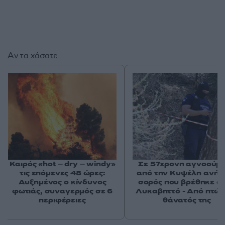
Αν τα χάσατε
Καιρός «hot – dry – windy»
Σε 57χρονη αγνοούμ
τις επόμενες 48 ώρες:
από την Κυψέλη ανήκε
Αυξημένος ο κίνδυνος
σορός που βρέθηκε σ
φωτιάς, συναγερμός σε 6
Λυκαβηττό - Από πτώσ
περιφέρειες
θάνατός της