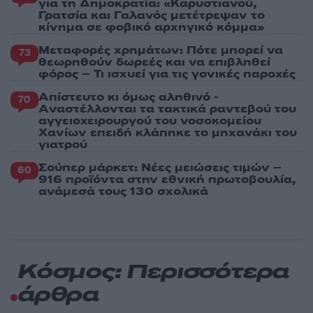
για τη Δημοκρατία: «Καρυστιανού,
Γρατσία και Γαλανός μετέτρεψαν το
κίνημα σε φοβικό αρχηγικό κόμμα»
Μεταφορές χρημάτων: Πότε μπορεί να
73
θεωρηθούν δωρεές και να επιβληθεί
φόρος – Τι ισχυεί για τις γονικές παροχές
Απίστευτο κι όμως αληθινό -
70
Aναστέλλονται τα τακτικά ραντεβού του
αγγειοχειρουργού του νοσοκομείου
Χανίων επειδή κλάπηκε το μηχανάκι του
γιατρού
Σούπερ μάρκετ: Νέες μειώσεις τιμών –
60
916 προϊόντα στην εθνική πρωτοβουλία,
ανάμεσά τους 130 σχολικά
Κόσμος: Περισσότερα
άρθρα