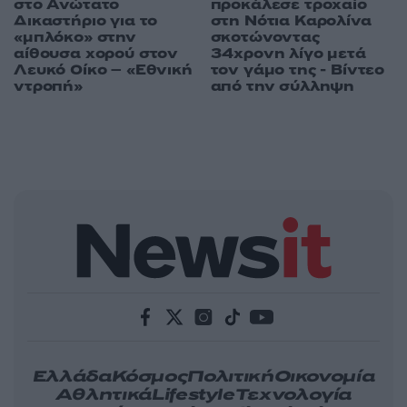
στο Ανώτατο
προκάλεσε τροχαίο
Δικαστήριο για το
στη Νότια Καρολίνα
«μπλόκο» στην
σκοτώνοντας
αίθουσα χορού στον
34χρονη λίγο μετά
Λευκό Οίκο – «Εθνική
τον γάμο της - Βίντεο
ντροπή»
από την σύλληψη
Ελλάδα
Κόσμος
Πολιτική
Οικονομία
Αθλητικά
Lifestyle
Τεχνολογία