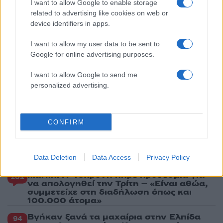
επιβάτιδα που έσωσε τον Σέρβο όταν
I want to allow Google to enable storage
έσπασε το παράθυρο του αεροπλάνου
related to advertising like cookies on web or
device identifiers in apps.
3
Ανησυχία από το ξέσπασμα του ιού του
Δυτικού Νείλου με κρούσματα στην Αττική
- «Καμπανάκι» από τον Ιατρικό Σύλλογο
I want to allow my user data to be sent to
Αθηνών για την προστασία της δημόσιας
Google for online advertising purposes.
υγείας
I want to allow Google to send me
4
Φωτιά σε κατάστημα στον Άλιμο –
Εκκενώθηκε πολυκατοικία
personalized advertising.
5
Νέος «Αντεροβγάλτης» στο Λονδίνο βίαζε
και δολοφονούσε ιερόδουλες – Είχε
συλληφθεί και αφέθηκε ελεύθερος
CONFIRM
Πιο σχολιασμένα
Data Deletion
Data Access
Privacy Policy
Marfin: Η 46χρονη πήρε προθεσμία για
102
να απολογηθεί την Τρίτη – «Είναι αθώα,
συμμετείχε στη διαδήλωση όπως και
100.000 άτομα»
Βγήκαν ξανά τα μαχαίρια στην Ελπίδα
94