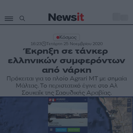
Μετάβαση
σε
o
30
περιεχόμενο
Κόσμος
16:23
Τετάρτη 25 Νοεμβρίου 2020
Έκρηξη σε τάνκερ
ελληνικών συμφερόντων
από νάρκη
Πρόκειται για το πλοίο Agrari MT με σημαία
Μάλτας. Το περιστατικό έγινε στο Αλ
Σουκαΐκ της Σαουδικής Αραβίας.