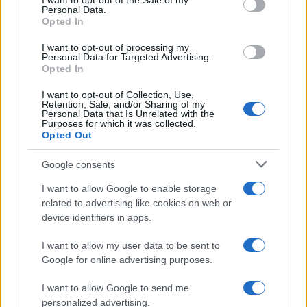
I want to opt-out of the Sale of my
Personal Data.
2
Η Άννα Βίσση ξετρελάθηκε με μπάντα που
Opted In
έπαιζε Τσιτσάνη στο Φισκάρδο και τους
πρότεινε συνεργασία
I want to opt-out of processing my
Personal Data for Targeted Advertising.
3
Θρήνος για τον Λιονέλ Μέσι – Πέθανε ο
Opted In
πατέρας του, Χόρχε
4
Ελίζαμπεθ Ελέτσι και Νεκτάριος Λεμονίδης
I want to opt-out of Collection, Use,
Retention, Sale, and/or Sharing of my
πήγαν στον Άγιο Νεκτάριο Βούλας για να
Personal Data that Is Unrelated with the
πάρουν την ευχή για τον γιο τους
Purposes for which it was collected.
Opted Out
5
Τζο Μπάιντεν: «Ο καρκίνος έχει εξαπλωθεί,
είναι πολύ επώδυνο», λέει ο γιος του
Google consents
I want to allow Google to enable storage
Πιο σχολιασμένα
related to advertising like cookies on web or
device identifiers in apps.
Βγήκαν ξανά τα μαχαίρια στην Ελπίδα
96
για τη Δημοκρατία: «Καρυστιανού,
I want to allow my user data to be sent to
Γρατσία και Γαλανός μετέτρεψαν το
Google for online advertising purposes.
κίνημα σε φοβικό αρχηγικό κόμμα»
Απίστευτο κι όμως αληθινό -
I want to allow Google to send me
83
Aναστέλλονται τα τακτικά ραντεβού του
personalized advertising.