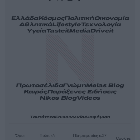
Ελλάδα
Κόσμος
Πολιτική
Οικονομία
Αθλητικά
Lifestyle
Τεχνολογία
Υγεία
Tasteit
Media
Driveit
Πρωτοσέλιδα
Γνώμη
Melas Blog
Καιρός
Παράξενες Ειδήσεις
Nikos Blog
Videos
Ταυτότητα
Επικοινωνία
Διαφήμιση
Όροι
Πολιτική
Πληροφορίες α.27
Cookies