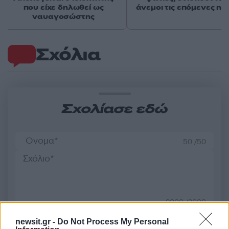
που είχε δηλωθεί ως
άνεμοι τις επόμενες ημ
ναυαγοσώστης
Σχόλια
Σχολίασε εδώ
50 /50
2000 /2000
Υποβολή σχολίου
newsit.gr -
Do Not Process My Personal