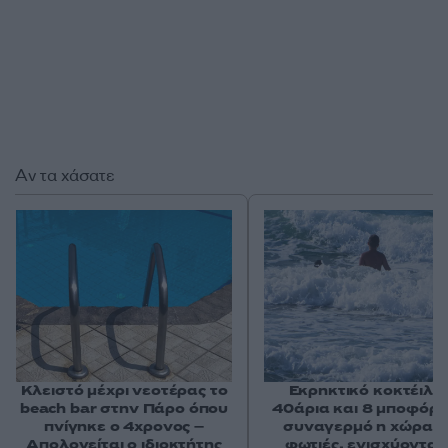
Αν τα χάσατε
Κλειστό μέχρι νεοτέρας το
Εκρηκτικό κοκτέιλ μ
beach bar στην Πάρο όπου
40άρια και 8 μποφόρ -
πνίγηκε ο 4χρονος –
συναγερμό η χώρα γ
Απολογείται ο ιδιοκτήτης
φωτιές, ενισχύονται 