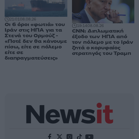
21:01
08.08.26
Οι 6 όροι «φωτιά» του
19:14
08.08.26
Ιράν στις ΗΠΑ για τα
CNN: Διπλωματική
Στενά του Ορμούζ -
έξοδο των ΗΠΑ από
«Ποτέ δεν θα κάνουμε
τον πόλεμο με το Ιράν
πίσω, είτε σε πόλεμο
ζητά ο κορυφαίος
είτε σε
στρατηγός του Τραμπ
διαπραγματεύσεις»