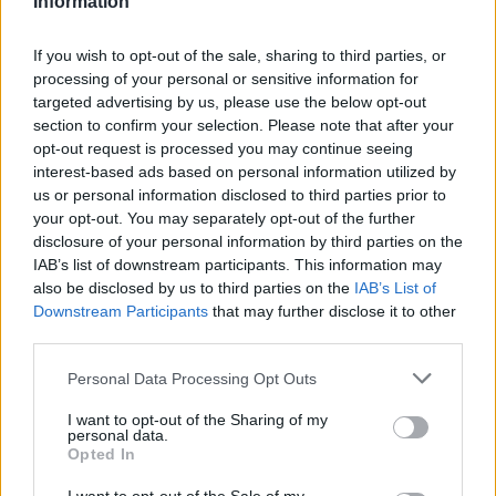
Information
Όροι Χρήσης
. Το site προστατεύεται από reCAPTCHA, ισχύουν
Πολιτική Απορρήτου
&
Όροι Χρήσης
της Google.
If you wish to opt-out of the sale, sharing to third parties, or
processing of your personal or sensitive information for
Κόσμος
targeted advertising by us, please use the below opt-out
ΝΑΡΚΗ
ΤΑΝΚΕΡ
section to confirm your selection. Please note that after your
opt-out request is processed you may continue seeing
Share:
interest-based ads based on personal information utilized by
us or personal information disclosed to third parties prior to
Ακολουθήστε το Νewsit.gr στο
Google News
και
your opt-out. You may separately opt-out of the further
ενημερωθείτε πρώτοι για όλη την ειδησεογραφία και τα
disclosure of your personal information by third parties on the
τελευταία νέα
της ημέρας
IAB’s list of downstream participants. This information may
also be disclosed by us to third parties on the
IAB’s List of
Downstream Participants
that may further disclose it to other
third parties.
Please note that this website/app uses one or more Google
Personal Data Processing Opt Outs
Πιο δημοφιλή
services and may gather and store information including but
not limited to your visit or usage behaviour. You may click to
I want to opt-out of the Sharing of my
personal data.
1
grant or deny consent to Google and its third-party tags to
Κωνσταντίνος Αργυρός και Αλεξάνδρα
Opted In
Νίκα κάνουν διακοπές με πολυτελές γιοτ
use your data for below specified purposes in below Google
με τα δύο παιδιά τους
consent section.