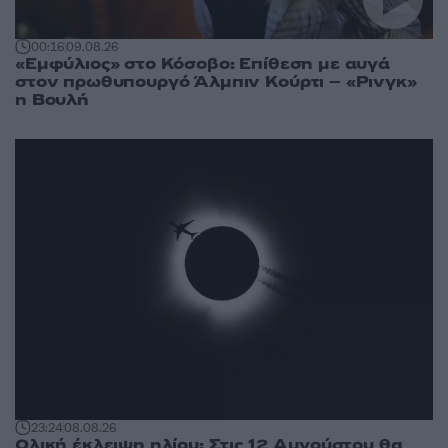
00:16
09.08.26
«Εμφύλιος» στο Κόσοβο: Επίθεση με αυγά
στον πρωθυπουργό Άλμπιν Κούρτι – «Ρινγκ»
η Βουλή
23:24
08.08.26
Ολική έκλειψη ηλίου: Στις 12 Αυγούστου θα