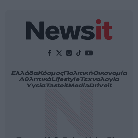
Ελλάδα
Κόσμος
Πολιτική
Οικονομία
Αθλητικά
Lifestyle
Τεχνολογία
Υγεία
Tasteit
Media
Driveit