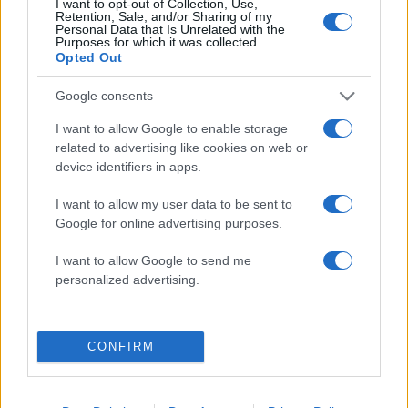
I want to opt-out of Collection, Use,
Retention, Sale, and/or Sharing of my
Personal Data that Is Unrelated with the
Purposes for which it was collected.
Opted Out
2000 /2000
Υποβολή σχολίου
Google consents
I want to allow Google to enable storage
Όροι Χρήσης
. Το site προστατεύεται από reCAPTCHA, ισχύουν
related to advertising like cookies on web or
Πολιτική Απορρήτου
&
Όροι Χρήσης
της Google.
device identifiers in apps.
Κόσμος
I want to allow my user data to be sent to
ΚΡΟΥΑΖΕΡΟΠΛΟΙΑ
Google for online advertising purposes.
Share:
I want to allow Google to send me
personalized advertising.
Ακολουθήστε το Νewsit.gr στο
Google News
και
ενημερωθείτε πρώτοι για όλη την ειδησεογραφία και τα
τελευταία νέα
της ημέρας
CONFIRM