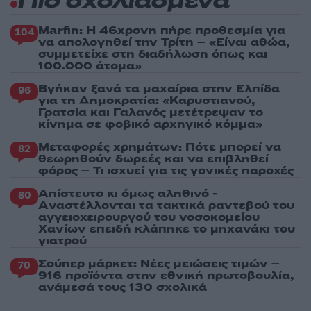
Πιο σχολιασμένα
Marfin: Η 46χρονη πήρε προθεσμία για
104
να απολογηθεί την Τρίτη – «Είναι αθώα,
συμμετείχε στη διαδήλωση όπως και
100.000 άτομα»
Βγήκαν ξανά τα μαχαίρια στην Ελπίδα
96
για τη Δημοκρατία: «Καρυστιανού,
Γρατσία και Γαλανός μετέτρεψαν το
κίνημα σε φοβικό αρχηγικό κόμμα»
Μεταφορές χρημάτων: Πότε μπορεί να
82
θεωρηθούν δωρεές και να επιβληθεί
φόρος – Τι ισχυεί για τις γονικές παροχές
Απίστευτο κι όμως αληθινό -
80
Aναστέλλονται τα τακτικά ραντεβού του
αγγειοχειρουργού του νοσοκομείου
Χανίων επειδή κλάπηκε το μηχανάκι του
γιατρού
Σούπερ μάρκετ: Νέες μειώσεις τιμών –
70
916 προϊόντα στην εθνική πρωτοβουλία,
ανάμεσά τους 130 σχολικά