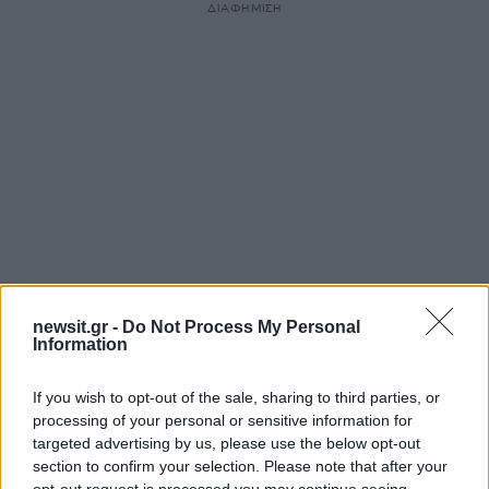
ΔΙΑΦΗΜΙΣΗ
newsit.gr -
Do Not Process My Personal
Αν τα χάσατε
Information
If you wish to opt-out of the sale, sharing to third parties, or
processing of your personal or sensitive information for
targeted advertising by us, please use the below opt-out
section to confirm your selection. Please note that after your
opt-out request is processed you may continue seeing