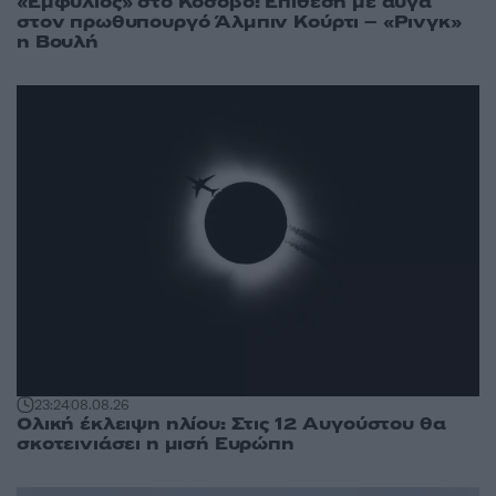
«Εμφύλιος» στο Κόσοβο: Επίθεση με αυγά
στον πρωθυπουργό Άλμπιν Κούρτι – «Ρινγκ»
η Βουλή
23:24
08.08.26
Ολική έκλειψη ηλίου: Στις 12 Αυγούστου θα
σκοτεινιάσει η μισή Ευρώπη