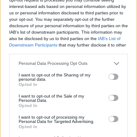
interest-based ads based on personal information utilized by
us or personal information disclosed to third parties prior to
your opt-out. You may separately opt-out of the further
Τραγωδία με 4χρονο αγόρι
Ζέστη και θυελλώδε
disclosure of your personal information by third parties on the
στην Πάρο: Τα τρία σημεία
άνεμοι, με ριπές που 
IAB’s list of downstream participants. This information may
που εστιάζουν οι
φτάνουν τα 80 χλμ/ώρ
also be disclosed by us to third parties on the
IAB’s List of
αστυνομικοί για τον πνιγμό
«Red Code» σε 6 περιο
Downstream Participants
that may further disclose it to other
στην πισίνα
για κίνδυνο πυρκαγι
third parties.
Please note that this website/app uses one or more Google
Personal Data Processing Opt Outs
Σχόλια
services and may gather and store information including but
not limited to your visit or usage behaviour. You may click to
I want to opt-out of the Sharing of my
personal data.
grant or deny consent to Google and its third-party tags to
Opted In
use your data for below specified purposes in below Google
consent section.
I want to opt-out of the Sale of my
Personal Data.
Σχολίασε εδώ
Opted In
I want to opt-out of processing my
Personal Data for Targeted Advertising.
50 /50
Opted In