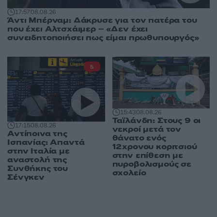
17:57
08.08.26
Άντι Μπέρναμ: Δάκρυσε για τον πατέρα του
που έχει Αλτσχάιμερ – «Δεν έχει
συνειδητοποιήσει πως είμαι πρωθυπουργός»
5
15:43
08.08.26
Ταϊλάνδη: Στους 9 οι
17:15
08.08.26
νεκροί μετά τον
Αντίποινα της
θάνατο ενός
Ισπανίας: Απαντά
12χρονου κοριτσιού
στην Ιταλία με
στην επίθεση με
αναστολή της
πυροβολισμούς σε
Συνθήκης του
σχολείο
Σένγκεν