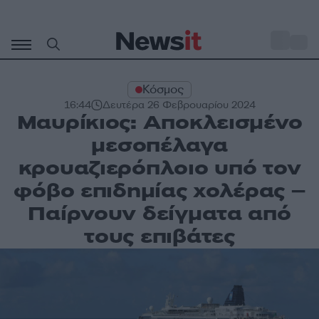
Μετάβαση
σε
o
31
περιεχόμενο
Κόσμος
16:44
Δευτέρα 26 Φεβρουαρίου 2024
Μαυρίκιος: Αποκλεισμένο
μεσοπέλαγα
κρουαζιερόπλοιο υπό τον
φόβο επιδημίας χολέρας –
Παίρνουν δείγματα από
τους επιβάτες