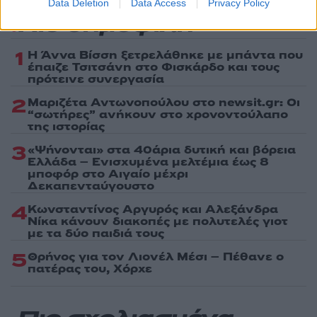
Data Deletion
Data Access
Privacy Policy
Πιο δημοφιλή
1
Η Άννα Βίσση ξετρελάθηκε με μπάντα που
έπαιζε Τσιτσάνη στο Φισκάρδο και τους
πρότεινε συνεργασία
2
Μαριζέτα Αντωνοπούλου στο newsit.gr: Οι
“σωτήρες” ανήκουν στο χρονοντούλαπο
της ιστορίας
3
«Ψήνονται» στα 40άρια δυτική και βόρεια
Ελλάδα – Ενισχυμένα μελτέμια έως 8
μποφόρ στο Αιγαίο μέχρι
Δεκαπενταύγουστο
4
Κωνσταντίνος Αργυρός και Αλεξάνδρα
Νίκα κάνουν διακοπές με πολυτελές γιοτ
με τα δύο παιδιά τους
5
Θρήνος για τον Λιονέλ Μέσι – Πέθανε ο
πατέρας του, Χόρχε