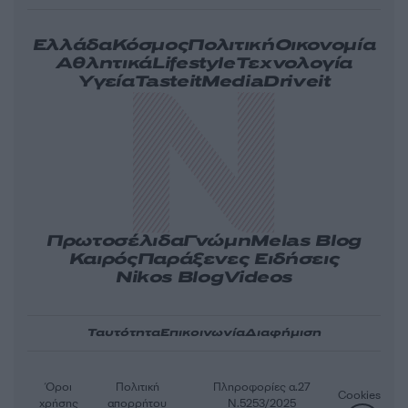
Ελλάδα
Κόσμος
Πολιτική
Οικονομία
Αθλητικά
Lifestyle
Τεχνολογία
Υγεία
Tasteit
Media
Driveit
Πρωτοσέλιδα
Γνώμη
Melas Blog
Καιρός
Παράξενες Ειδήσεις
Nikos Blog
Videos
Ταυτότητα
Επικοινωνία
Διαφήμιση
Όροι
Πολιτική
Πληροφορίες α.27
Cookies
χρήσης
απορρήτου
Ν.5253/2025