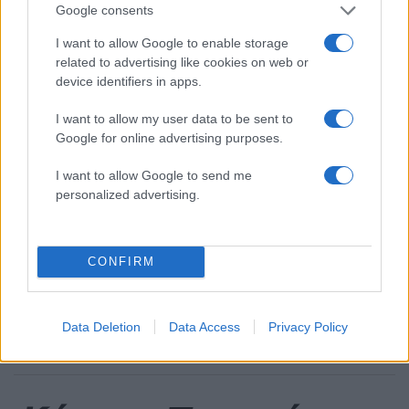
Γρατσία και Γαλανός μετέτρεψαν το
Google consents
κίνημα σε φοβικό αρχηγικό κόμμα»
I want to allow Google to enable storage
Απίστευτο κι όμως αληθινό -
88
related to advertising like cookies on web or
Aναστέλλονται τα τακτικά ραντεβού του
αγγειοχειρουργού του νοσοκομείου
device identifiers in apps.
Χανίων επειδή κλάπηκε το μηχανάκι του
γιατρού
I want to allow my user data to be sent to
Google for online advertising purposes.
Στην Κρήτη ο Κυριάκος Μητσοτάκης,
85
συνεχίζει τις ολιγοήμερες διακοπές του –
Πού βρέθηκε το Σάββατο
I want to allow Google to send me
personalized advertising.
Το οικονομικό πρόγραμμα της ΕΛΑΣ που
79
θα παρουσιάσει ο Αλέξης Τσίπρας στη
Θεσσαλονίκη: Σχέδιο τετραετίας
ΕΛΑΣ: Ο Αλέξης Δέδες ο πρώτος
CONFIRM
73
υποψήφιος βουλευτής του κόμματος –
Από τα διοικητικά της ΑΕΚ στην πολιτική
σκηνή
Data Deletion
Data Access
Privacy Policy