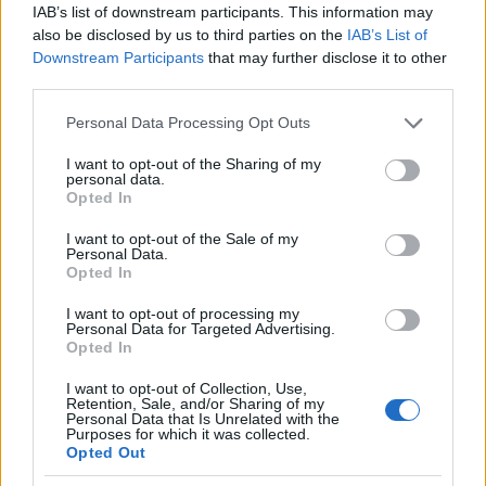
1
Κωνσταντίνος Αργυρός και Αλεξάνδρα
IAB’s list of downstream participants. This information may
Νίκα κάνουν διακοπές με πολυτελές γιοτ
also be disclosed by us to third parties on the
IAB’s List of
με τα δύο παιδιά τους
Downstream Participants
that may further disclose it to other
2
Η Άννα Βίσση ξετρελάθηκε με μπάντα που
third parties.
έπαιζε Τσιτσάνη στο Φισκάρδο και τους
πρότεινε συνεργασία
Please note that this website/app uses one or more Google
Personal Data Processing Opt Outs
services and may gather and store information including but
3
Θρήνος για τον Λιονέλ Μέσι – Πέθανε ο
not limited to your visit or usage behaviour. You may click to
I want to opt-out of the Sharing of my
πατέρας του, Χόρχε
personal data.
grant or deny consent to Google and its third-party tags to
Opted In
4
Ελίζαμπεθ Ελέτσι και Νεκτάριος Λεμονίδης
use your data for below specified purposes in below Google
πήγαν στον Άγιο Νεκτάριο Βούλας για να
consent section.
I want to opt-out of the Sale of my
πάρουν την ευχή για τον γιο τους
Personal Data.
Opted In
5
Ηφαίστειο Σαντορίνης: Ένας 15χρονος που
δεν πρόλαβε να ξεφύγει από το τσουνάμι
μπορεί να αλλάξει τη χρονολογία της
I want to opt-out of processing my
Personal Data for Targeted Advertising.
προϊστορικής έκρηξης
Opted In
I want to opt-out of Collection, Use,
Πιο σχολιασμένα
Retention, Sale, and/or Sharing of my
Personal Data that Is Unrelated with the
Purposes for which it was collected.
Βγήκαν ξανά τα μαχαίρια στην Ελπίδα
Opted Out
98
για τη Δημοκρατία: «Καρυστιανού,