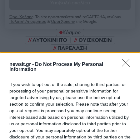
Υποβολή σχολίου
Όροι Χρήσης
. Το site προστατεύεται από reCAPTCHA, ισχύουν
Πολιτική Απορρήτου
&
Όροι Χρήσης
της Google.
Κόσμος
ΑΥΤΟΚΙΝΗΤΟ
ΟΥΙΣΚΟΝΣΙΝ
ΠΑΡΕΛΑΣΗ
Share:
newsit.gr -
Do Not Process My Personal
Information
Ακολουθήστε το Νewsit.gr στο
Google News
και
ενημερωθείτε πρώτοι για όλη την ειδησεογραφία και τα
If you wish to opt-out of the sale, sharing to third parties, or
τελευταία νέα
της ημέρας
processing of your personal or sensitive information for
targeted advertising by us, please use the below opt-out
section to confirm your selection. Please note that after your
opt-out request is processed you may continue seeing
interest-based ads based on personal information utilized by
us or personal information disclosed to third parties prior to
Πιο δημοφιλή
your opt-out. You may separately opt-out of the further
disclosure of your personal information by third parties on the