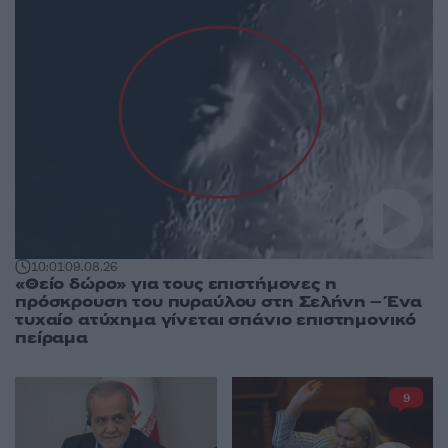
10:01
09.08.26
«Θείο δώρο» για τους επιστήμονες η
πρόσκρουση του πυραύλου στη Σελήνη – Ένα
τυχαίο ατύχημα γίνεται σπάνιο επιστημονικό
πείραμα
9