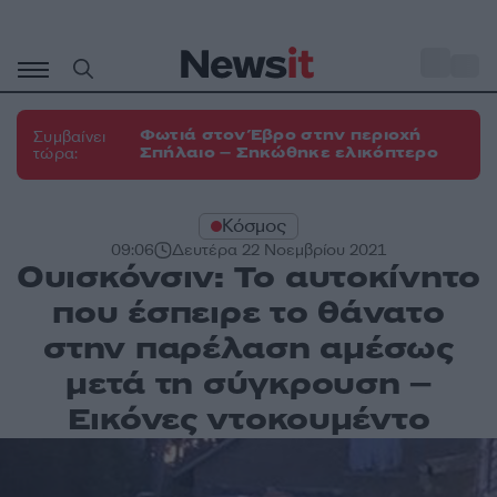
Μετάβαση
σε
o
33
περιεχόμενο
Φωτιά στον Έβρο στην περιοχή
Συμβαίνει
Σπήλαιο – Σηκώθηκε ελικόπτερο
τώρα:
Κόσμος
09:06
Δευτέρα 22 Νοεμβρίου 2021
Ουισκόνσιν: Το αυτοκίνητο
που έσπειρε το θάνατο
στην παρέλαση αμέσως
μετά τη σύγκρουση –
Εικόνες ντοκουμέντο