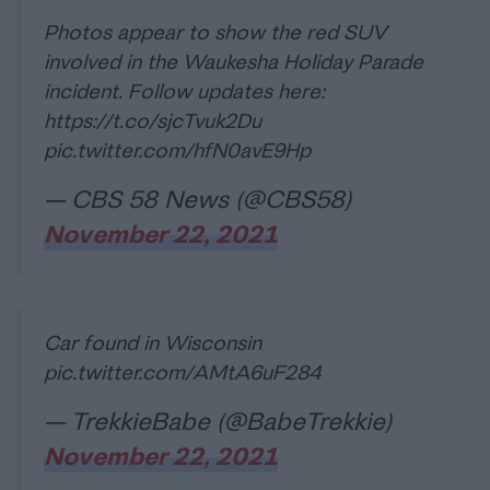
Photos appear to show the red SUV
involved in the Waukesha Holiday Parade
incident. Follow updates here:
https://t.co/sjcTvuk2Du
pic.twitter.com/hfN0avE9Hp
— CBS 58 News (@CBS58)
November 22, 2021
Car found in Wisconsin
pic.twitter.com/AMtA6uF284
— TrekkieBabe (@BabeTrekkie)
November 22, 2021