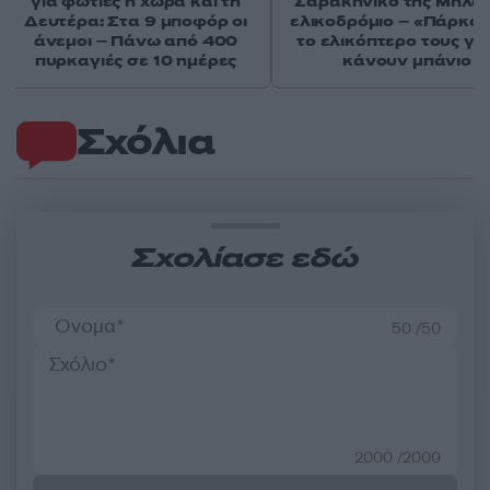
για φωτιές η χώρα και τη
Σαρακήνικο της Μήλου
Δευτέρα: Στα 9 μποφόρ οι
ελικοδρόμιο – «Πάρκα
άνεμοι – Πάνω από 400
το ελικόπτερο τους γι
πυρκαγιές σε 10 ημέρες
κάνουν μπάνιο
Σχόλια
Σχολίασε εδώ
50 /50
2000 /2000