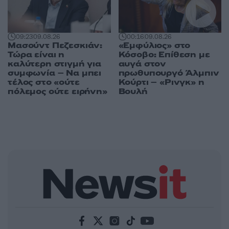
09:23
09.08.26
00:16
09.08.26
Μασούντ Πεζεσκιάν:
«Εμφύλιος» στο
Τώρα είναι η
Κόσοβο: Επίθεση με
καλύτερη στιγμή για
αυγά στον
συμφωνία – Να μπει
πρωθυπουργό Άλμπιν
τέλος στο «ούτε
Κούρτι – «Ρινγκ» η
πόλεμος ούτε ειρήνη»
Βουλή