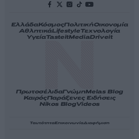
Ελλάδα
Κόσμος
Πολιτική
Οικονομία
Αθλητικά
Lifestyle
Τεχνολογία
Υγεία
Tasteit
Media
Driveit
Πρωτοσέλιδα
Γνώμη
Melas Blog
Καιρός
Παράξενες Ειδήσεις
Nikos Blog
Videos
Ταυτότητα
Επικοινωνία
Διαφήμιση