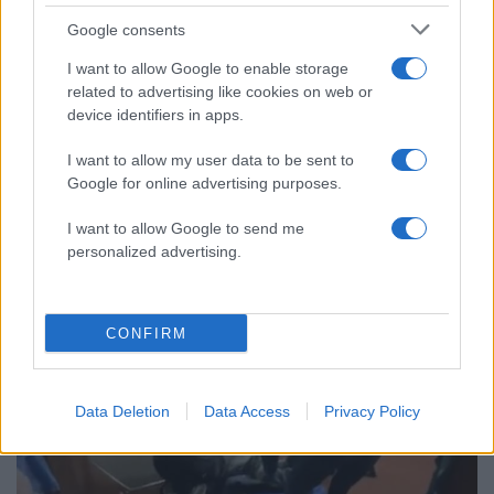
ακροδεξιός Κάιλ Ρίτενχαους απαλλάχθηκε στη
δίκη του για τους φόνους δύο ανδρών εν μέσω
Google consents
ταραχών κατά τη διάρκεια διαδηλώσεων
I want to allow Google to enable storage
εναντίον της αστυνομικής βίας στην Κενόσα,
related to advertising like cookies on web or
device identifiers in apps.
μόλις 80 χιλιόμετρα μακριά.
I want to allow my user data to be sent to
Google for online advertising purposes.
I want to allow Google to send me
personalized advertising.
CONFIRM
Data Deletion
Data Access
Privacy Policy