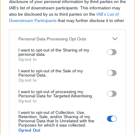
disclosure of your personal information by third parties on the
ψυχολόγοι για τους μαθητές που μπορεί να
IAB’s list of downstream participants. This information may
χρειάζονται υποστήριξη, ανέφερε η τοπική
also be disclosed by us to third parties on the
IAB’s List of
διεύθυνση εκπαίδευσης.
Downstream Participants
that may further disclose it to other
third parties.
Το 2016, φορτηγό είχε πέσει πάνω σε
Please note that this website/app uses one or more Google
Personal Data Processing Opt Outs
χριστουγεννιάτικη αγορά στο Βερολίνο, με
services and may gather and store information including but
not limited to your visit or usage behaviour. You may click to
I want to opt-out of the Sharing of my
αποτέλεσμα 12 άνθρωποι να χάσουν τη ζωή
personal data.
grant or deny consent to Google and its third-party tags to
Opted In
τους. Την ευθύνη ανέλαβε το Ισλαμικό Κράτος.
use your data for below specified purposes in below Google
Νωρίτερα την ίδια χρονιά, φορτηγό έπεσε πάνω
consent section.
I want to opt-out of the Sale of my
Personal Data.
σε πλήθος κόσμου στην Προμενάντ ντεζ Ανγκλέ
Opted In
της Νίκαιας σκοτώνοντας 84 ανθρώπους. Την
I want to opt-out of processing my
ευθύνη ανέλαβε επίσης το ΙΚ.
Personal Data for Targeted Advertising.
Opted In
Η τραγωδία στη Γουόκεσα καταγράφηκε στο
I want to opt-out of Collection, Use,
Retention, Sale, and/or Sharing of my
τέλος μιας εβδομάδας που σημαδεύτηκε από
Personal Data that Is Unrelated with the
Purposes for which it was collected.
ένταση στο Ουισκόνσιν, όπου ο νεαρός
Opted Out