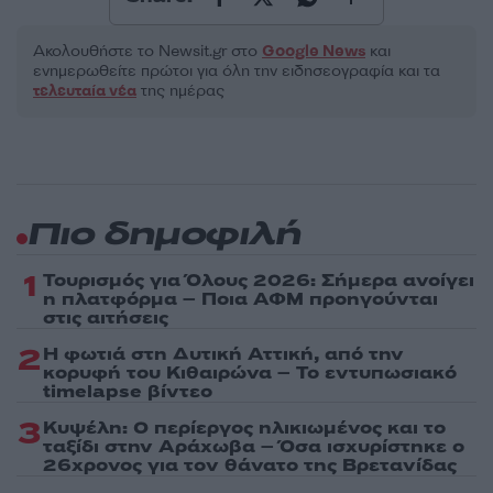
Ακολουθήστε το Νewsit.gr στο
Google News
και
ενημερωθείτε πρώτοι για όλη την ειδησεογραφία και τα
τελευταία νέα
της ημέρας
Πιο δημοφιλή
1
Τουρισμός για Όλους 2026: Σήμερα ανοίγει
η πλατφόρμα – Ποια ΑΦΜ προηγούνται
στις αιτήσεις
2
Η φωτιά στη Δυτική Αττική, από την
κορυφή του Κιθαιρώνα – Το εντυπωσιακό
timelapse βίντεο
3
Κυψέλη: Ο περίεργος ηλικιωμένος και το
ταξίδι στην Αράχωβα – Όσα ισχυρίστηκε ο
26χρονος για τον θάνατο της Βρετανίδας