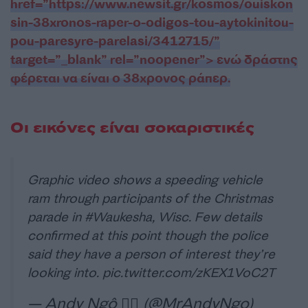
href=”https://www.newsit.gr/kosmos/ouiskon
sin-38xronos-raper-o-odigos-tou-aytokinitou-
pou-paresyre-parelasi/3412715/”
target=”_blank” rel=”noopener”> ενώ δράστης
φέρεται να είναι ο 38χρονος ράπερ.
Οι εικόνες είναι σοκαριστικές
Graphic video shows a speeding vehicle
ram through participants of the Christmas
parade in
#Waukesha
, Wisc. Few details
confirmed at this point though the police
said they have a person of interest they’re
looking into.
pic.twitter.com/zKEX1VoC2T
— Andy Ngô 🏳️‍🌈 (@MrAndyNgo)