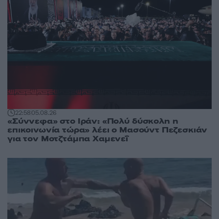
22:58
05.08.26
«Σύννεφα» στο Ιράν: «Πολύ δύσκολη η
επικοινωνία τώρα» λέει ο Μασούντ Πεζεσκιάν
για τον Μοτζτάμπα Χαμενεΐ