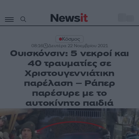
Μετάβαση
σε
o
28
περιεχόμενο
Κόσμος
08:16
Δευτέρα 22 Νοεμβρίου 2021
Ουισκόνσιν: 5 νεκροί και
40 τραυματίες σε
Χριστουγεννιάτικη
παρέλαση – Ράπερ
παρέσυρε με το
αυτοκίνητο παιδιά