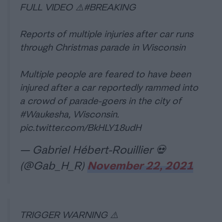
FULL VIDEO ⚠️
#BREAKING
Reports of multiple injuries after car runs
through Christmas parade in Wisconsin
Multiple people are feared to have been
injured after a car reportedly rammed into
a crowd of parade-goers in the city of
#Waukesha
, Wisconsin.
pic.twitter.com/BkHLY18udH
— Gabriel Hébert-Rouillier 💀
(@Gab_H_R)
November 22, 2021
TRIGGER WARNING ⚠️