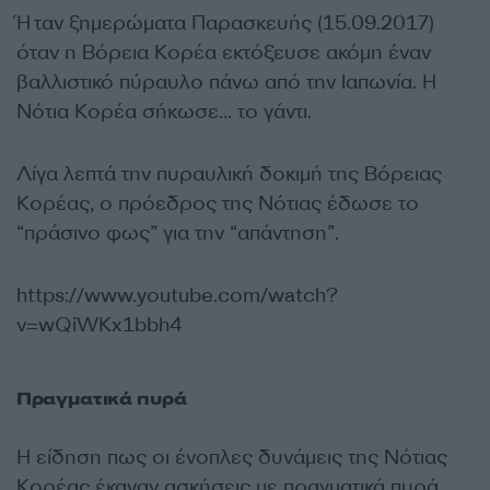
Ήταν ξημερώματα Παρασκευής (15.09.2017)
όταν η Βόρεια Κορέα εκτόξευσε ακόμη έναν
βαλλιστικό πύραυλο πάνω από την Ιαπωνία. Η
Νότια Κορέα σήκωσε… το γάντι.
Λίγα λεπτά την πυραυλική δοκιμή της Βόρειας
Κορέας, ο πρόεδρος της Νότιας έδωσε το
“πράσινο φως” για την “απάντηση”.
https://www.youtube.com/watch?
v=wQiWKx1bbh4
Πραγματικά πυρά
Η είδηση πως οι ένοπλες δυνάμεις της Νότιας
Κορέας έκαναν ασκήσεις με πραγματικά πυρά,