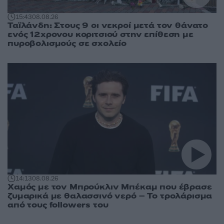
15:43
08.08.26
Ταϊλάνδη: Στους 9 οι νεκροί μετά τον θάνατο
ενός 12χρονου κοριτσιού στην επίθεση με
πυροβολισμούς σε σχολείο
14:13
08.08.26
Χαμός με τον Μπρούκλιν Μπέκαμ που έβρασε
ζυμαρικά με θαλασσινό νερό – Το τρολάρισμα
από τους followers του