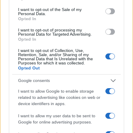
use your data for below specified purposes in below Google
consent section.
I want to opt-out of the Sale of my
Personal Data.
Opted In
I want to opt-out of processing my
Personal Data for Targeted Advertising.
Αν τα χάσατε
Opted In
I want to opt-out of Collection, Use,
Retention, Sale, and/or Sharing of my
Personal Data that Is Unrelated with the
Purposes for which it was collected.
Opted Out
Google consents
I want to allow Google to enable storage
related to advertising like cookies on web or
Οι 6 όροι «φωτιά» του Ιράν
Τραγωδία στην Πάρο
device identifiers in apps.
στις ΗΠΑ για τα Στενά του
4χρονος βρέθηκε νεκ
Ορμούζ - «Ποτέ δεν θα
σε πισίνα
I want to allow my user data to be sent to
κάνουμε πίσω, είτε σε
Google for online advertising purposes.
πόλεμο είτε σε
διαπραγματεύσεις»