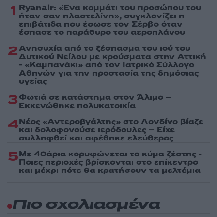
1
Ryanair: «Ένα κομμάτι του προσώπου του
ήταν σαν πλαστελίνη», συγκλονίζει η
επιβάτιδα που έσωσε τον Σέρβο όταν
έσπασε το παράθυρο του αεροπλάνου
2
Ανησυχία από το ξέσπασμα του ιού του
Δυτικού Νείλου με κρούσματα στην Αττική
- «Καμπανάκι» από τον Ιατρικό Σύλλογο
Αθηνών για την προστασία της δημόσιας
υγείας
3
Φωτιά σε κατάστημα στον Άλιμο –
Εκκενώθηκε πολυκατοικία
4
Νέος «Αντεροβγάλτης» στο Λονδίνο βίαζε
και δολοφονούσε ιερόδουλες – Είχε
συλληφθεί και αφέθηκε ελεύθερος
5
Με 40άρια κορυφώνεται το κύμα ζέστης -
Ποιες περιοχές βρίσκονται στο επίκεντρο
και μέχρι πότε θα κρατήσουν τα μελτέμια
Πιο σχολιασμένα