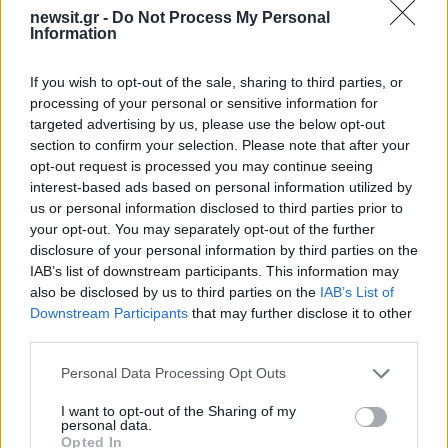
newsit.gr -
Do Not Process My Personal
Information
If you wish to opt-out of the sale, sharing to third parties, or
Αν δηλαδή μπορεί να προχωρήσει στην
processing of your personal or sensitive information for
πυροδότηση μιας βόμβας υδρογόνου στην
targeted advertising by us, please use the below opt-out
section to confirm your selection. Please note that after your
ατμόσφαιρα για να καταστραφούν δίκτυα
opt-out request is processed you may continue seeing
ηλεκτροδότησης και άλλες υποδομές.
interest-based ads based on personal information utilized by
us or personal information disclosed to third parties prior to
your opt-out. You may separately opt-out of the further
Φωτογραφίες: Reuters
disclosure of your personal information by third parties on the
IAB’s list of downstream participants. This information may
ΔΙΑΦΗΜΙΣΗ
also be disclosed by us to third parties on the
IAB’s List of
Downstream Participants
that may further disclose it to other
third parties.
Please note that this website/app uses one or more Google
Personal Data Processing Opt Outs
services and may gather and store information including but
not limited to your visit or usage behaviour. You may click to
I want to opt-out of the Sharing of my
personal data.
grant or deny consent to Google and its third-party tags to
Opted In