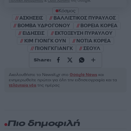
Πολιτική Απορρήτου
&
Όροι Χρήσης
της Google.
Κόσμος
ΑΣΚΗΣΕΙΣ
ΒΑΛΛΙΣΤΙΚΟΣ ΠΥΡΑΥΛΟΣ
ΒΟΜΒΑ ΥΔΡΟΓΟΝΟΥ
ΒΟΡΕΙΑ ΚΟΡΕΑ
ΕΙΔΗΣΕΙΣ
ΕΚΤΟΞΕΥΣΗ ΠΥΡΑΥΛΟΥ
ΚΙΜ ΓΙΟΝΓΚ ΟΥΝ
ΝΟΤΙΑ ΚΟΡΕΑ
ΠΙΟΝΓΚΓΙΑΝΓΚ
ΣΕΟΥΛ
Share:
Ακολουθήστε το Νewsit.gr στο
Google News
και
ενημερωθείτε πρώτοι για όλη την ειδησεογραφία και τα
τελευταία νέα
της ημέρας
Πιο δημοφιλή