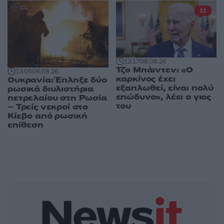
11
12:17
08.08.26
Τζο Μπάιντεν: «Ο
13:05
08.08.26
καρκίνος έχει
Ουκρανία: Έπληξε δύο
εξαπλωθεί, είναι πολύ
ρωσικά διυλιστήρια
επώδυνο», λέει ο γιος
πετρελαίου στη Ρωσία
του
– Τρείς νεκροί στο
Κίεβο από ρωσική
επίθεση