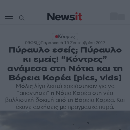
Μετάβαση
σε
o
33
περιεχόμενο
Κόσμος
09:26
Παρασκευή 15 Σεπτεμβρίου 2017
Πύραυλο εσείς; Πύραυλο
κι εμείς! “Κόντρες”
ανάμεσα στη Νότια και τη
Βόρεια Κορέα [pics, vids]
Μόλις λίγα λεπτά χρειάστηκαν για να
"απαντήσει" η Νότια Κορέα στη νέα
βαλλιστική δοκιμή από τη Βόρεια Κορέα. Και
έκανε ασκήσεις με πραγματικά πυρά.