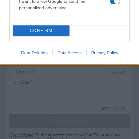
I want to allow Google to send me
personalized advertising.
Σχόλια
CONFIRM
Σχολίασε εδώ
Data Deletion
Data Access
Privacy Policy
50 /50
2000 /2000
Υποβολή σχολίου
Όροι Χρήσης
. Το site προστατεύεται από reCAPTCHA, ισχύουν