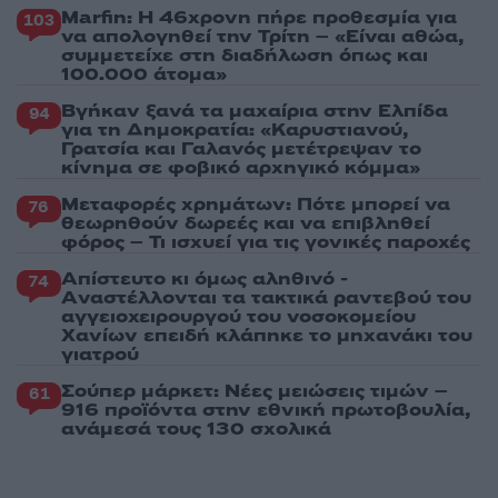
Marfin: Η 46χρονη πήρε προθεσμία για
103
να απολογηθεί την Τρίτη – «Είναι αθώα,
συμμετείχε στη διαδήλωση όπως και
100.000 άτομα»
Βγήκαν ξανά τα μαχαίρια στην Ελπίδα
94
για τη Δημοκρατία: «Καρυστιανού,
Γρατσία και Γαλανός μετέτρεψαν το
κίνημα σε φοβικό αρχηγικό κόμμα»
Μεταφορές χρημάτων: Πότε μπορεί να
76
θεωρηθούν δωρεές και να επιβληθεί
φόρος – Τι ισχυεί για τις γονικές παροχές
Απίστευτο κι όμως αληθινό -
74
Aναστέλλονται τα τακτικά ραντεβού του
αγγειοχειρουργού του νοσοκομείου
Χανίων επειδή κλάπηκε το μηχανάκι του
γιατρού
Σούπερ μάρκετ: Νέες μειώσεις τιμών –
61
916 προϊόντα στην εθνική πρωτοβουλία,
ανάμεσά τους 130 σχολικά