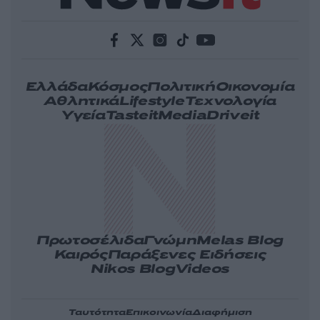
Ελλάδα
Κόσμος
Πολιτική
Οικονομία
Αθλητικά
Lifestyle
Τεχνολογία
Υγεία
Tasteit
Media
Driveit
Πρωτοσέλιδα
Γνώμη
Melas Blog
Καιρός
Παράξενες Ειδήσεις
Nikos Blog
Videos
Ταυτότητα
Επικοινωνία
Διαφήμιση