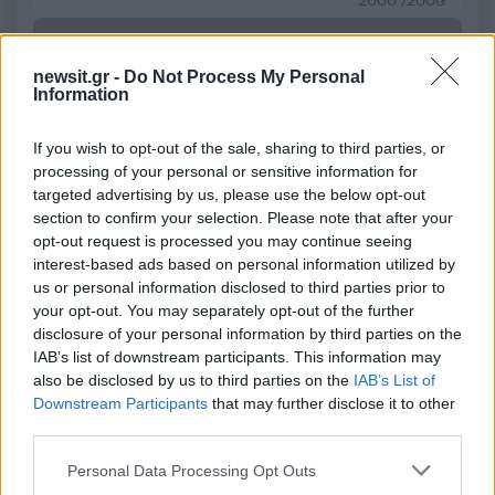
2000 /2000
Υποβολή σχολίου
newsit.gr -
Do Not Process My Personal
Όροι Χρήσης
. Το site προστατεύεται από reCAPTCHA, ισχύουν
Information
Πολιτική Απορρήτου
&
Όροι Χρήσης
της Google.
Lifestyle
If you wish to opt-out of the sale, sharing to third parties, or
processing of your personal or sensitive information for
ΗΘΟΠΟΙΟΣ
targeted advertising by us, please use the below opt-out
Share:
section to confirm your selection. Please note that after your
opt-out request is processed you may continue seeing
interest-based ads based on personal information utilized by
Ακολουθήστε το Νewsit.gr στο
Google News
και
us or personal information disclosed to third parties prior to
ενημερωθείτε πρώτοι για όλη την ειδησεογραφία και τα
your opt-out. You may separately opt-out of the further
τελευταία νέα
της ημέρας
disclosure of your personal information by third parties on the
IAB’s list of downstream participants. This information may
also be disclosed by us to third parties on the
IAB’s List of
Downstream Participants
that may further disclose it to other
third parties.
Πιο δημοφιλή
Please note that this website/app uses one or more Google
Personal Data Processing Opt Outs
services and may gather and store information including but