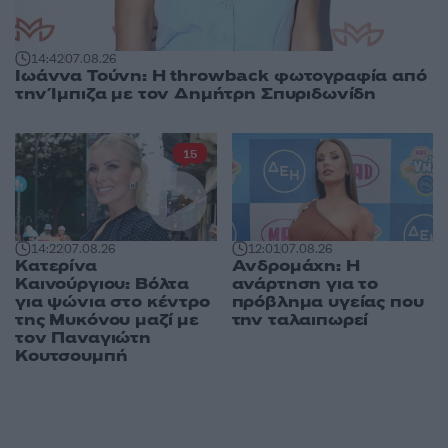
14:42
07.08.26
Ιωάννα Τούνη: Η throwback φωτογραφία από
την Ίμπιζα με τον Δημήτρη Σπυριδωνίδη
15
14:22
07.08.26
12:01
07.08.26
Κατερίνα
Ανδρομάχη: Η
Καινούργιου: Βόλτα
ανάρτηση για το
για ψώνια στο κέντρο
πρόβλημα υγείας που
της Μυκόνου μαζί με
την ταλαιπωρεί
τον Παναγιώτη
Κουτσουμπή