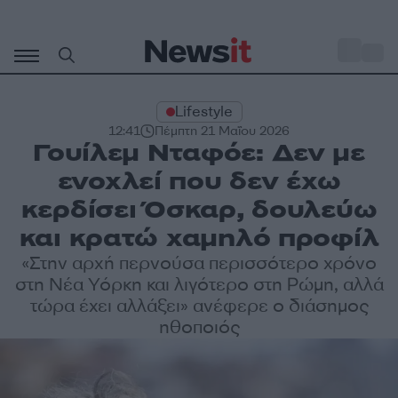
Μετάβαση
σε
o
28
περιεχόμενο
Lifestyle
12:41
Πέμπτη 21 Μαΐου 2026
Γουίλεμ Νταφόε: Δεν με
ενοχλεί που δεν έχω
κερδίσει Όσκαρ, δουλεύω
και κρατώ χαμηλό προφίλ
«Στην αρχή περνούσα περισσότερο χρόνο
στη Νέα Υόρκη και λιγότερο στη Ρώμη, αλλά
τώρα έχει αλλάξει» ανέφερε ο διάσημος
ηθοποιός