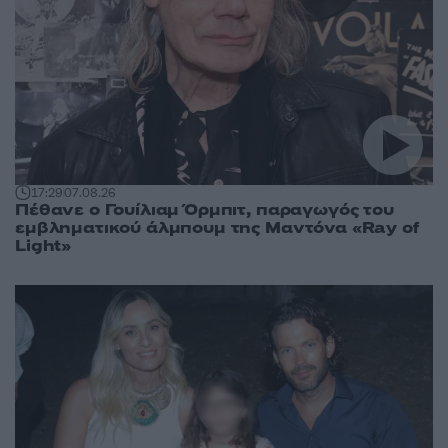
17:29
07.08.26
Πέθανε ο Γουίλιαμ Όρμπιτ, παραγωγός του
εμβληματικού άλμπουμ της Μαντόνα «Ray of
Light»