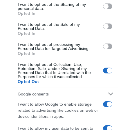
1
Σέρρες: Βίντεο ντοκουμέντο από το
not limited to your visit or usage behaviour. You may click to
I want to opt-out of the Sharing of my
τροχαίο με νεκρούς μητέρα και γιο – Ο
personal data.
grant or deny consent to Google and its third-party tags to
οδηγός του φορτηγού κατέγραψε τη
Opted In
σύγκρουση
use your data for below specified purposes in below Google
consent section.
I want to opt-out of the Sale of my
2
Marfin: Η 46χρονη πήρε προθεσμία για να
Personal Data.
απολογηθεί την Τρίτη – «Είναι αθώα,
Opted In
συμμετείχε στη διαδήλωση όπως και
100.000 άτομα»
I want to opt-out of processing my
Personal Data for Targeted Advertising.
3
Σίντνεϊ Τάουλ: Πέθανε σε ηλικία 26 ετών η
Opted In
σταρ του TikTok – Kατέγραφε τη ζωή της
με τον καρκίνο
I want to opt-out of Collection, Use,
Retention, Sale, and/or Sharing of my
4
Λένα Σαμαρά: Συγκίνηση στο μνημόσυνο
Personal Data that Is Unrelated with the
για τον έναν χρόνο από τον θάνατο της
Purposes for which it was collected.
κόρης του Αντώνη Σαμαρά
Opted Out
5
Μεταφορές χρημάτων: Πότε μπορεί να
Google consents
θεωρηθούν δωρεές και να επιβληθεί φόρος
– Τι ισχυεί για τις γονικές παροχές
I want to allow Google to enable storage
related to advertising like cookies on web or
device identifiers in apps.
Πιο σχολιασμένα
I want to allow my user data to be sent to