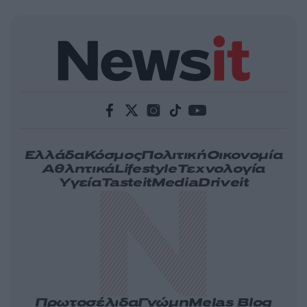
Ελλάδα
Κόσμος
Πολιτική
Οικονομία
Αθλητικά
Lifestyle
Τεχνολογία
Υγεία
Tasteit
Media
Driveit
Πρωτοσέλιδα
Γνώμη
Melas Blog