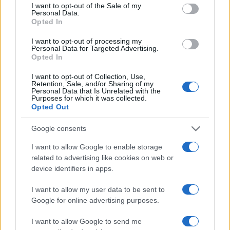
consent section.
I want to opt-out of the Sale of my
Personal Data.
Opted In
I want to opt-out of processing my
Personal Data for Targeted Advertising.
Opted In
«Τώρα την Κυριακή δε θα δουλέψω, θα είμαι με
τα παιδιά μου ο,τι και να γίνει. Εκτός κι αν είναι κάτι
I want to opt-out of Collection, Use,
Retention, Sale, and/or Sharing of my
πολύ σημαντικό και σοβαρό αλλά και πάλι θα το
Personal Data that Is Unrelated with the
Purposes for which it was collected.
μετακινήσω. Δε θέλω να χάνω αυτό με τα παιδιά
Opted Out
μου. Όταν είσαι καλά στο σπίτι σου, το σπίτι
κάπως σε τραβάει και φεύγεις από τη δουλειά»
Google consents
είπε καταληκτικά ο Λευτέρης Σουλτάτος.
I want to allow Google to enable storage
related to advertising like cookies on web or
ΔΙΑΦΗΜΙΣΗ
device identifiers in apps.
I want to allow my user data to be sent to
Google for online advertising purposes.
I want to allow Google to send me