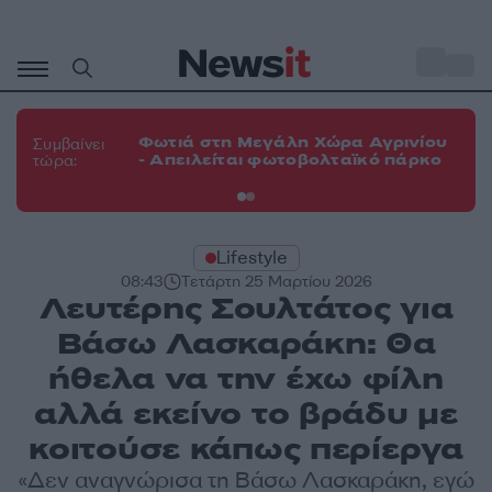
Μετάβαση
σε
o
33
περιεχόμενο
Φω
Φωτιά στη Μεγάλη Χώρα Αγρινίου
Συμβαίνει
πε
- Απειλείται φωτοβολταϊκό πάρκο
τώρα:
εν
Lifestyle
08:43
Τετάρτη 25 Μαρτίου 2026
Λευτέρης Σουλτάτος για
Βάσω Λασκαράκη: Θα
ήθελα να την έχω φίλη
αλλά εκείνο το βράδυ με
κοιτούσε κάπως περίεργα
«Δεν αναγνώρισα τη Βάσω Λασκαράκη, εγώ