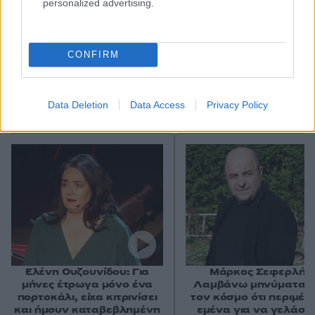
personalized advertising.
CONFIRM
Data Deletion
Data Access
Privacy Policy
Αν τα χάσατε
Ελένη Ουζουνίδου: Για
Μάρκος Σεφερλής:
μήνες έτρωγα μόνο ένα
Λαμβάνω μηνύματα 
πορτοκάλι, είχα κιτρινίσει
τον κόσμο ότι περιμέν
και ήμουν καταβεβλημένη
εμένα για να γελάσο