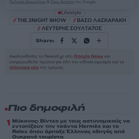
Πολιτική Απορρήτου
&
Όροι Χρήσης
της Google.
Lifestyle
THE 2NIGHT SHOW
ΒΑΣΩ ΛΑΣΚΑΡΑΚΗ
ΛΕΥΤΕΡΗΣ ΣΟΥΛΤΑΤΟΣ
Share:
Ακολουθήστε το Νewsit.gr στο
Google News
και
ενημερωθείτε πρώτοι για όλη την ειδησεογραφία και τα
τελευταία νέα
της ημέρας
Πιο δημοφιλή
1
Μύκονος: Βίντεο με τους αστυνομικούς να
εντοπίζουν την τσάντα Hermès και το
Rolex όπου άρπαξε Έλληνας οδηγός από
Ουκρανό τουρίστα