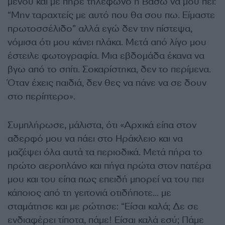
μενού και με πήρε τηλέφωνο η Βάσω να μου πει:
“Μην ταραχτείς με αυτό που θα σου πω. Είμαστε
πρωτοσσέλιδο” αλλά εγώ δεν την πίστεψα,
νόμισα ότι μου κάνει πλάκα. Μετά από λίγο μου
έστειλε φωτογραφία. Μια εβδομάδα έκανα να
βγω από το σπίτι. Σοκαρίστηκα, δεν το περίμενα.
Όταν έχεις παιδιά, δεν θες να πάνε να σε δουν
στο περίπτερο».
Συμπλήρωσε, μάλιστα, ότι «Αρχικά είπα στον
αδερφό μου να πάει στο Ηράκλειο και να
μαζέψει όλα αυτά τα περιοδικά. Μετά πήρα το
πρώτο αεροπλάνο και πήγα πρώτα στον πατέρα
μου και του είπα πως επειδή μπορεί να του πει
κάποιος από τη γειτονιά οτιδήποτε… με
σταμάτησε και με ρώτησε: “Είσαι καλά; Δε σε
ενδιαφέρει τίποτα, πάμε! Είσαι καλά εσύ; Πάμε