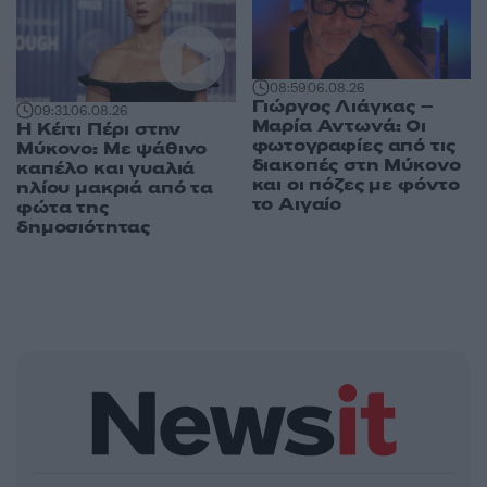
08:59
06.08.26
Γιώργος Λιάγκας –
09:31
06.08.26
Μαρία Αντωνά: Οι
Η Κέιτι Πέρι στην
φωτογραφίες από τις
Μύκονο: Με ψάθινο
διακοπές στη Μύκονο
καπέλο και γυαλιά
και οι πόζες με φόντο
ηλίου μακριά από τα
το Αιγαίο
φώτα της
δημοσιότητας