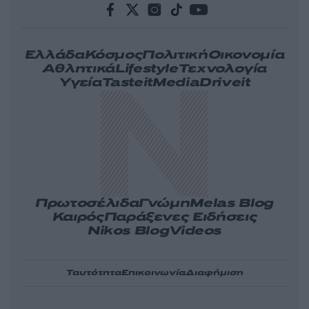
Ελλάδα
Κόσμος
Πολιτική
Οικονομία
Αθλητικά
Lifestyle
Τεχνολογία
Υγεία
Tasteit
Media
Driveit
Πρωτοσέλιδα
Γνώμη
Melas Blog
Καιρός
Παράξενες Ειδήσεις
Nikos Blog
Videos
Ταυτότητα
Επικοινωνία
Διαφήμιση