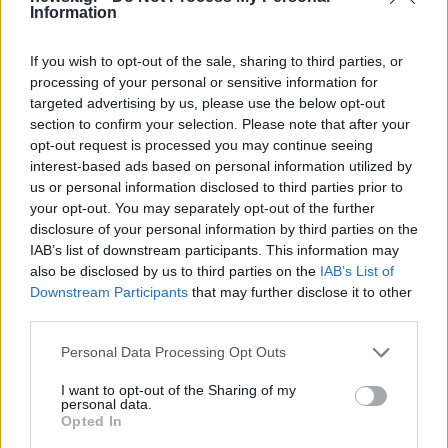
Information
Άλλαξα πολλά στον τρόπο ζωής μου. Και την
επαγγελματική και την προσωπική μου ζωή. Πριν
If you wish to opt-out of the sale, sharing to third parties, or
δε σταματούσα να δουλεύω, δούλευα 23 ώρες
processing of your personal or sensitive information for
τη μέρα, τώρα δε θα δουλέψω έτσι.
targeted advertising by us, please use the below opt-out
Αγχωνόμουν πολύ».
section to confirm your selection. Please note that after your
opt-out request is processed you may continue seeing
interest-based ads based on personal information utilized by
us or personal information disclosed to third parties prior to
your opt-out. You may separately opt-out of the further
disclosure of your personal information by third parties on the
IAB’s list of downstream participants. This information may
also be disclosed by us to third parties on the
IAB’s List of
Downstream Participants
that may further disclose it to other
third parties.
Please note that this website/app uses one or more Google
Personal Data Processing Opt Outs
services and may gather and store information including but
not limited to your visit or usage behaviour. You may click to
I want to opt-out of the Sharing of my
personal data.
grant or deny consent to Google and its third-party tags to
Opted In
use your data for below specified purposes in below Google