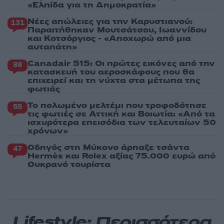
«Ελπίδα για τη Δημοκρατία»
Νέες απώλειες για την Καρυστιανού:
131
Παραιτήθηκαν Μουτσάτσου, Ιωαννίδου
και Κοτσόργιος - «Αποχωρώ από μια
αυταπάτη»
Canadair 515: Οι πρώτες εικόνες από την
88
κατασκευή του αεροσκάφους που θα
επιχειρεί και τη νύχτα στα μέτωπα της
φωτιάς
Το πολωμένο μελτέμι που τροφοδότησε
55
τις φωτιές σε Αττική και Βοιωτία: «Από τα
ισχυρότερα επεισόδια των τελευταίων 50
χρόνων»
Οδηγός στη Μύκονο άρπαξε τσάντα
47
Hermès και Rolex αξίας 75.000 ευρώ από
Ουκρανό τουρίστα
Lifestyle: Περισσότερα