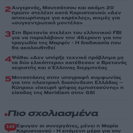
2
Αυγερινός, Μουτσάτσου και ακόμη 20
πρώην στελέχη κατά Καρυστιανού: «Δεν
αποχωρήσαμε για καρέκλες», αιχμές για
«συγκεντρωτικό μοντέλο»
3
Στη Βρετανία στελέχη του ελληνικού FBI
για να παραλάβουν την 46χρονη για την
τραγωδία της Μαρφίν - Η διαδικασία που
θα ακολουθηθεί
4
Ψάθα: «Δεν υπήρξε τεχνικό πρόβλημα με
τα δύο ελικόπτερα» κατέθεσαν ο Βρετανός
χειριστής και ο Έλληνας διερμηνέας
5
Μητσοτάκης στην υπογραφή συμφωνίας
για την ηλεκτρική διασύνδεση Ελλάδας –
Κύπρου: «Ισχυρή ψήφος εμπιστοσύνης» η
είσοδος της Meridiam στην GSI
Πιο σχολιασμένα
Έφυγαν οι συνεργάτες, μένει η Μαρία
146
Καρυστιανού - Η επόμενη μέρα για την