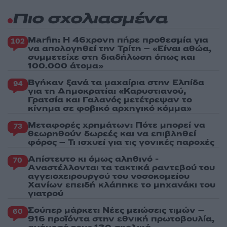
Πιο σχολιασμένα
Marfin: Η 46χρονη πήρε προθεσμία για
102
να απολογηθεί την Τρίτη – «Είναι αθώα,
συμμετείχε στη διαδήλωση όπως και
100.000 άτομα»
Βγήκαν ξανά τα μαχαίρια στην Ελπίδα
94
για τη Δημοκρατία: «Καρυστιανού,
Γρατσία και Γαλανός μετέτρεψαν το
κίνημα σε φοβικό αρχηγικό κόμμα»
Μεταφορές χρημάτων: Πότε μπορεί να
73
θεωρηθούν δωρεές και να επιβληθεί
φόρος – Τι ισχυεί για τις γονικές παροχές
Απίστευτο κι όμως αληθινό -
70
Aναστέλλονται τα τακτικά ραντεβού του
αγγειοχειρουργού του νοσοκομείου
Χανίων επειδή κλάπηκε το μηχανάκι του
γιατρού
Σούπερ μάρκετ: Νέες μειώσεις τιμών –
60
916 προϊόντα στην εθνική πρωτοβουλία,