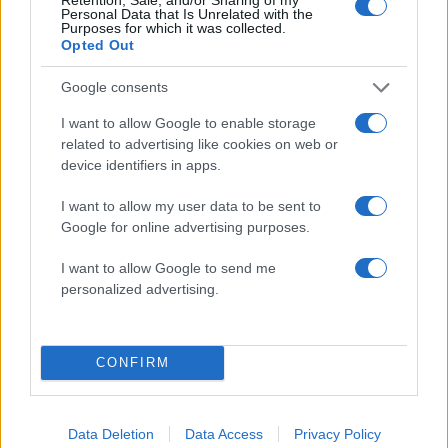
Personal Data that Is Unrelated with the
Purposes for which it was collected.
Opted Out
2000 /2000
Google consents
Υποβολή σχολίου
I want to allow Google to enable storage
Όροι Χρήσης
. Το site προστατεύεται από reCAPTCHA, ισχύουν
related to advertising like cookies on web or
Πολιτική Απορρήτου
&
Όροι Χρήσης
της Google.
device identifiers in apps.
Lifestyle
I want to allow my user data to be sent to
ΓΙΩΡΓΟΣ ΛΙΑΓΚΑΣ
ΜΑΡΙΑ ΑΝΤΩΝΑ
Google for online advertising purposes.
Share:
I want to allow Google to send me
personalized advertising.
Ακολουθήστε το Νewsit.gr στο
Google News
και
ενημερωθείτε πρώτοι για όλη την ειδησεογραφία και τα
τελευταία νέα
της ημέρας
CONFIRM
Data Deletion
Data Access
Privacy Policy