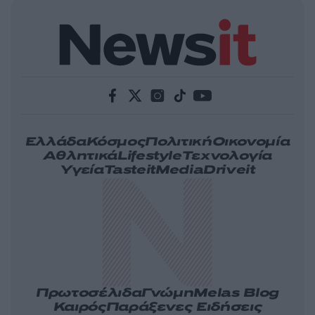
Ελλάδα
Κόσμος
Πολιτική
Οικονομία
Αθλητικά
Lifestyle
Τεχνολογία
Υγεία
Tasteit
Media
Driveit
Πρωτοσέλιδα
Γνώμη
Melas Blog
Καιρός
Παράξενες Ειδήσεις