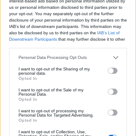
interest-based ads based on personal information utilized by
us or personal information disclosed to third parties prior to
your opt-out. You may separately opt-out of the further
Φαίη Σκορδά για Σία
Κατερίνα Καινούργιου
disclosure of your personal information by third parties on the
Κοσιώνη: Οι πληροφορίες
πανηγυρική επιστροφή
IAB’s list of downstream participants. This information may
που μου φτάνουν είναι ότι
στην εκπομπή Supe
also be disclosed by us to third parties on the
IAB’s List of
απομακρύνεται το σενάριο
Katerina – «Έχασα τα 
Downstream Participants
that may further disclose it to other
της ΕΡΤ
της εγκυμοσύνης»
third parties.
Please note that this website/app uses one or more Google
Personal Data Processing Opt Outs
Σχόλια
services and may gather and store information including but
not limited to your visit or usage behaviour. You may click to
I want to opt-out of the Sharing of my
personal data.
grant or deny consent to Google and its third-party tags to
Opted In
use your data for below specified purposes in below Google
consent section.
I want to opt-out of the Sale of my
Personal Data.
Σχολίασε εδώ
Opted In
I want to opt-out of processing my
Personal Data for Targeted Advertising.
50 /50
Opted In
I want to opt-out of Collection, Use,
Retention, Sale, and/or Sharing of my