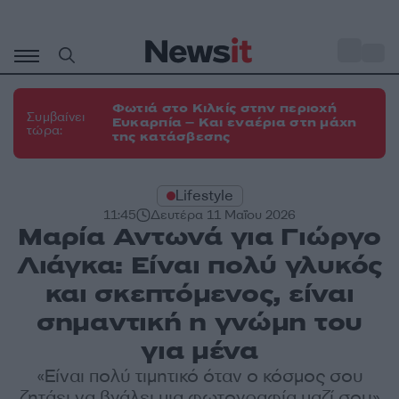
Μετάβαση
σε
o
35
περιεχόμενο
Φωτιά στο Κιλκίς στην περιοχή
Συμβαίνει
Ευκαρπία – Και εναέρια στη μάχη
τώρα:
της κατάσβεσης
Lifestyle
11:45
Δευτέρα 11 Μαΐου 2026
Μαρία Αντωνά για Γιώργο
Λιάγκα: Είναι πολύ γλυκός
και σκεπτόμενος, είναι
σημαντική η γνώμη του
για μένα
«Είναι πολύ τιμητικό όταν ο κόσμος σου
ζητάει να βγάλει μια φωτογραφία μαζί σου»