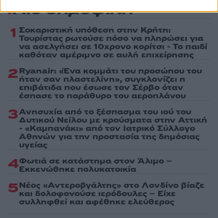
Πιο δημοφιλή
1
Σοκαριστική υπόθεση στην Κρήτη:
Τουρίστας ρωτούσε πόσο να πληρώσει για
να ασελγήσει σε 10χρονο κορίτσι - Το παιδί
καθόταν αμέριμνο σε αυλή επιχείρησης
2
Ryanair: «Ένα κομμάτι του προσώπου του
ήταν σαν πλαστελίνη», συγκλονίζει η
επιβάτιδα που έσωσε τον Σέρβο όταν
έσπασε το παράθυρο του αεροπλάνου
3
Ανησυχία από το ξέσπασμα του ιού του
Δυτικού Νείλου με κρούσματα στην Αττική
- «Καμπανάκι» από τον Ιατρικό Σύλλογο
Αθηνών για την προστασία της δημόσιας
υγείας
4
Φωτιά σε κατάστημα στον Άλιμο –
Εκκενώθηκε πολυκατοικία
5
Νέος «Αντεροβγάλτης» στο Λονδίνο βίαζε
και δολοφονούσε ιερόδουλες – Είχε
συλληφθεί και αφέθηκε ελεύθερος