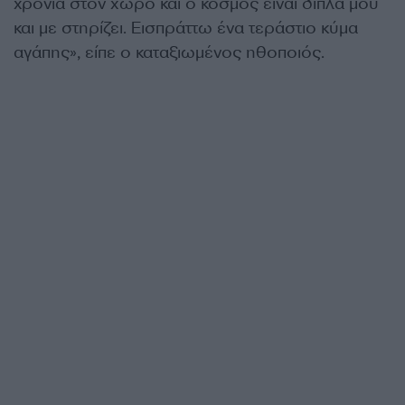
χρόνια στον χώρο και ο κόσμος είναι δίπλα μου
και με στηρίζει. Εισπράττω ένα τεράστιο κύμα
αγάπης», είπε ο καταξιωμένος ηθοποιός.