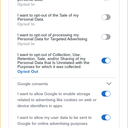
τροχαίο με νεκρούς μητέρα και γιο – Ο
grant or deny consent to Google and its third-party tags to
Opted In
οδηγός του φορτηγού κατέγραψε τη
use your data for below specified purposes in below Google
σύγκρουση
consent section.
I want to opt-out of the Sale of my
2
Marfin: Η 46χρονη πήρε προθεσμία για να
Personal Data.
απολογηθεί την Τρίτη – «Είναι αθώα,
Opted In
συμμετείχε στη διαδήλωση όπως και
100.000 άτομα»
I want to opt-out of processing my
Personal Data for Targeted Advertising.
3
Σίντνεϊ Τάουλ: Πέθανε σε ηλικία 26 ετών η
Opted In
σταρ του TikTok – Kατέγραφε τη ζωή της
με τον καρκίνο
I want to opt-out of Collection, Use,
Retention, Sale, and/or Sharing of my
4
Μεταφορές χρημάτων: Πότε μπορεί να
Personal Data that Is Unrelated with the
Purposes for which it was collected.
θεωρηθούν δωρεές και να επιβληθεί φόρος
Opted Out
– Τι ισχυεί για τις γονικές παροχές
5
Κυψέλη: «Δεν μπορώ να το πιστέψω» –
Google consents
Σοκαρισμένο το ζευγάρι Αμερικανών που
φιλοξενούσε τον 26χρονο Αφγανό στη
I want to allow Google to enable storage
Λέσβο
related to advertising like cookies on web or
device identifiers in apps.
Πιο σχολιασμένα
I want to allow my user data to be sent to
Google for online advertising purposes.