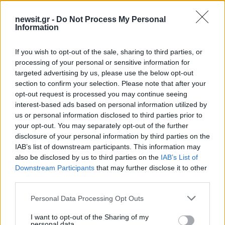
Υποβολή σχολίου
newsit.gr -
Do Not Process My Personal
Information
Όροι Χρήσης
. Το site προστατεύεται από reCAPTCHA, ισχύουν
Πολιτική Απορρήτου
&
Όροι Χρήσης
της Google.
If you wish to opt-out of the sale, sharing to third parties, or
Lifestyle
processing of your personal or sensitive information for
ΜΑΡΚΟΣ ΣΕΦΕΡΛΗΣ
targeted advertising by us, please use the below opt-out
section to confirm your selection. Please note that after your
Share:
opt-out request is processed you may continue seeing
interest-based ads based on personal information utilized by
Ακολουθήστε το Νewsit.gr στο
Google News
και
us or personal information disclosed to third parties prior to
ενημερωθείτε πρώτοι για όλη την ειδησεογραφία και τα
your opt-out. You may separately opt-out of the further
τελευταία νέα
της ημέρας
disclosure of your personal information by third parties on the
IAB’s list of downstream participants. This information may
also be disclosed by us to third parties on the
IAB’s List of
Downstream Participants
that may further disclose it to other
third parties.
Πιο δημοφιλή
Please note that this website/app uses one or more Google
Personal Data Processing Opt Outs
services and may gather and store information including but
1
Σέρρες: Βίντεο ντοκουμέντο από το
not limited to your visit or usage behaviour. You may click to
I want to opt-out of the Sharing of my
personal data.