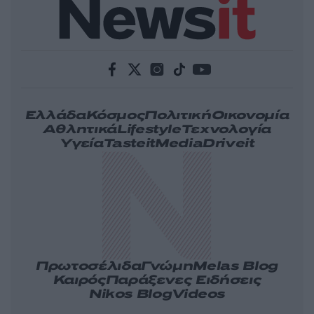
Ελλάδα
Κόσμος
Πολιτική
Οικονομία
Αθλητικά
Lifestyle
Τεχνολογία
Υγεία
Tasteit
Media
Driveit
Πρωτοσέλιδα
Γνώμη
Melas Blog
Καιρός
Παράξενες Ειδήσεις
Nikos Blog
Videos