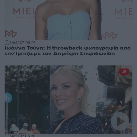
14:42
07.08.26
Ιωάννα Τούνη: Η throwback φωτογραφία από
την Ίμπιζα με τον Δημήτρη Σπυριδωνίδη
15
14:22
07.08.26