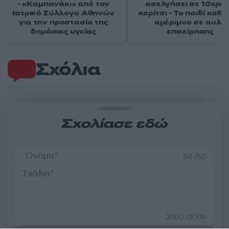
- «Καμπανάκι» από τον
ασελγήσει σε 10χρο
Ιατρικό Σύλλογο Αθηνών
κορίτσι - Το παιδί καθ
για την προστασία της
αμέριμνο σε αυλή
δημόσιας υγείας
επιχείρησης
Σχόλια
Σχολίασε εδώ
50 /50
2000 /2000