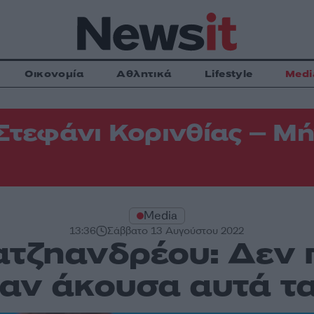
Οικονομία
Αθλητικά
Lifestyle
Medi
Στεφάνι Κορινθίας – Μή
Media
13:36
Σάββατο 13 Αυγούστου 2022
τζηανδρέου: Δεν 
ταν άκουσα αυτά τα