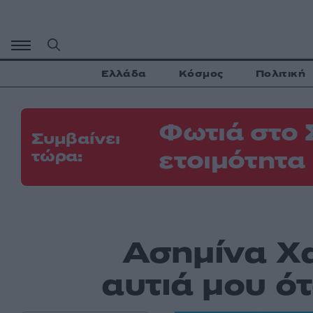
Μετάβαση
σε
περιεχόμενο
Ελλάδα
Κόσμος
Πολιτική
Φωτιά στο 
Συμβαίνει
ετοιμότητα
τώρα:
Ασημίνα Χα
αυτιά μου ό