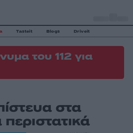
o
Αθήνα
35
C
a
Tasteit
Blogs
Driveit
νυμα του 112 για
πίστευα στα
 περιστατικά