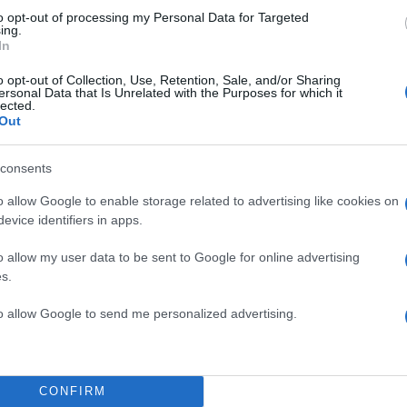
Σχολίασε εδώ
to opt-out of processing my Personal Data for Targeted
ing.
In
50
o opt-out of Collection, Use, Retention, Sale, and/or Sharing
ersonal Data that Is Unrelated with the Purposes for which it
lected.
Out
2000 /
consents
o allow Google to enable storage related to advertising like cookies on
Υποβολή σχολίου
evice identifiers in apps.
ροστατεύεται από reCAPTCHA, ισχύουν
Πολιτική Απορρήτου
&
Όροι Χρήσης
της
o allow my user data to be sent to Google for online advertising
s.
Media
ΑΣΗΜΙΝΑ ΧΑΤΖΗΑΝΔΡΕΟΥ
to allow Google to send me personalized advertising.
Share:
CONFIRM
θήστε το Νewsit.gr στο
Google News
και ενημερωθείτε