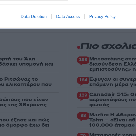
 για όλη την ειδησεογραφία και τα
τελευταία νέα
της
ς
Data Deletion
Data Access
Privacy Policy
Πιο σχολι
ορτή του Άκη
Μητσοτάκης στη
198
δάσκει υπομονή και
διασύνδεση Ελλ
εμπιστοσύνης» η
ο Ριτσώνας το
Έφυγαν οι συνερ
184
ου ελικοπτέρου που
επόμενη μέρα γι
Canadair 515: Ο
129
ρώπους που είχαν
αεροσκάφους που
ιας της 38χρονης
φωτιάς
Marfin: Η 46χρο
88
που έζησε και πώς
Τρίτη – «Είναι 
πιο όμορφο έχω δει
100.000 άτομα»
Μεταφορές χρημ
70