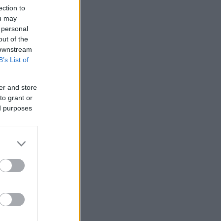
ection to
ou may
 personal
out of the
 downstream
B’s List of
er and store
to grant or
ed purposes