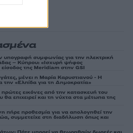
ασμένα
ν υπογραφή συμφωνίας για την ηλεκτρική
άδας – Κύπρου: «Ισχυρή ψήφος
 είσοδος της Meridiam στην GSI
γάτες, μένει η Μαρία Καρυστιανού - Η
α την «Ελπίδα για τη Δημοκρατία»
ι πρώτες εικόνες από την κατασκευή του
 θα επιχειρεί και τη νύχτα στα μέτωπα της
νη πήρε προθεσμία για να απολογηθεί την
αθώα, συμμετείχε στη διαδήλωση όπως και
άτων: Πότε μπορεί να θεωρηθούν δωρεές και