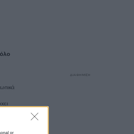
 όλο
ΔΙΑΦΗΜΙΣΗ
σωπικά
χει
ι. Εν
sonal or