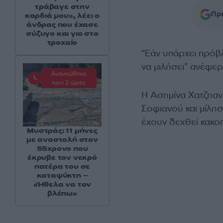
τράβαγε στην
Προ
καρδιά μου», λέει ο
άνδρας που έχασε
σύζυγο και γιο στο
τροχαίο
“Εάν υπάρχει πρόβλ
να μιλήσει” ανέφε
Ανανεώθηκε
πριν 2 ώρες
Η Ασημίνα Χατζηαν
Σοφιανού και μίλησ
έχουν δεχθεί κακο
Μυστράς: 11 μήνες
με αναστολή στον
55χρονο που
έκρυβε τον νεκρό
πατέρα του σε
καταψύκτη –
«Ήθελα να τον
βλέπω»