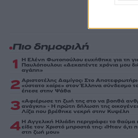
πρώτοι
ημέρα
Πιο δημοφιλή
1
Η Ελένη Φωτοπούλου ευχήθηκε για τη γι
Παυλόπουλου: «Δεκαπέντε χρόνια μου δι
αγάπη»
2
Αριστοτέλης Δαμίγος: Στο Αποτεφρωτήρι
«ύστατο χαίρε» στον Έλληνα σύνδεσμο τ
έπεσε στην Ψάθα
3
«Αφιέρωσε τη ζωή της στο να βοηθά ανθ
ανάγκη» - Η πρώτη δήλωση της οικογένε
Λίζα που βρέθηκε νεκρή στην Κυψέλη
4
Η Αγγελική Ηλιάδη περιγράφει το θαύμα 
είδε τον Χριστό μπροστά της: «Ήταν ό,τι 
στη ζωή μου»