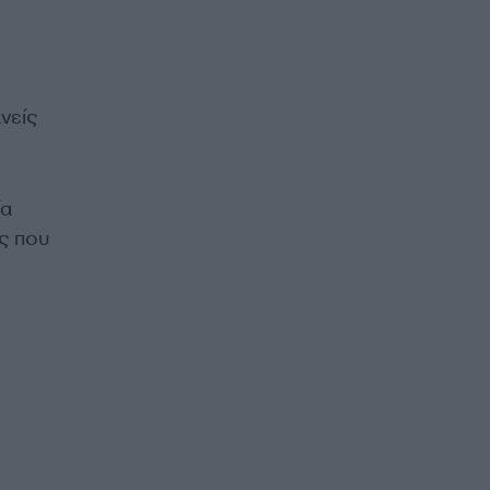
νείς
ία
ες που