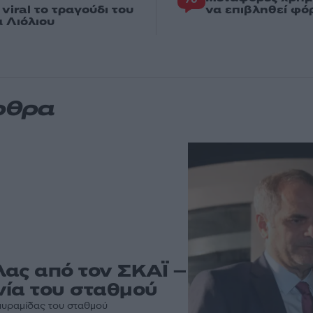
iral το τραγούδι του
να επιβληθεί φόρ
 Λιόλιου
ρθρα
λας από τον ΣΚΑΪ –
νία του σταθμού
 πυραμίδας του σταθμού