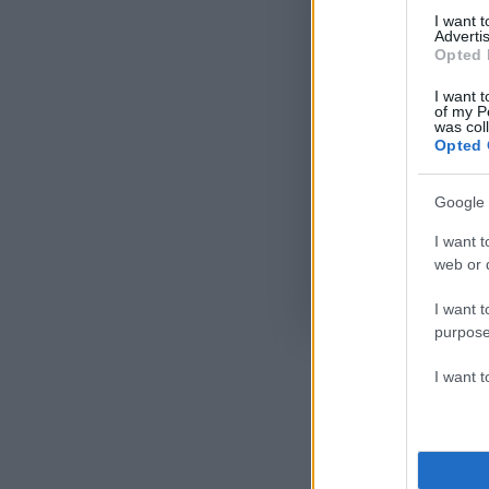
I want 
Advertis
Opted 
I want t
of my P
was col
Opted 
Google 
I want t
web or d
Όροι Χρήσης
. Το site π
I want t
Google.
purpose
I want 
Ακολου