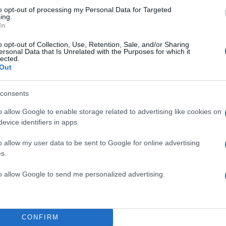
to opt-out of processing my Personal Data for Targeted
ing.
In
Σχολίασε εδώ
o opt-out of Collection, Use, Retention, Sale, and/or Sharing
ersonal Data that Is Unrelated with the Purposes for which it
lected.
50
Out
consents
o allow Google to enable storage related to advertising like cookies on
evice identifiers in apps.
2000 /
o allow my user data to be sent to Google for online advertising
Υποβολή σχολίου
s.
ροστατεύεται από reCAPTCHA, ισχύουν
Πολιτική Απορρήτου
&
Όροι Χρήσης
της
to allow Google to send me personalized advertising.
Μακρο-οικονομία
ΑΛΙΣΤΡΑ
ΕΝΩΣΗ ΑΣΦΑΛΙΣΤΙΚΩΝ ΕΤΑΙΡΙΩΝ
CONFIRM
Share: