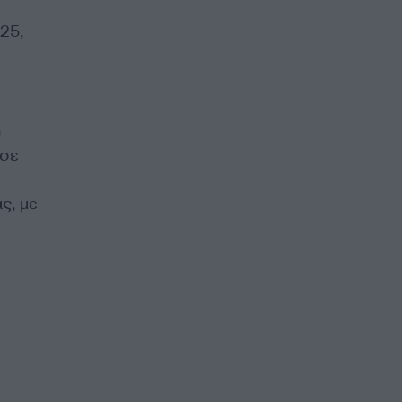
25,
ή
 σε
ς, με