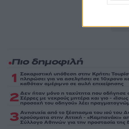
Ακολου
πρώτοι
ημέρα
Πιο δημοφιλή
1
Σοκαριστική υπόθεση στην Κρήτη: Τουρί
πληρώσει για να ασελγήσει σε 10χρονο κορ
καθόταν αμέριμνο σε αυλή επιχείρησης
2
Δεν ήταν μόνο η ταχύτητα που οδήγησε σ
Σέρρες με νεκρούς μητέρα και γιο - «Ίσω
προσοχή του οδηγού» λέει πραγματογνώ
3
Ανησυχία από το ξέσπασμα του ιού του Δ
κρούσματα στην Αττική - «Καμπανάκι» απ
Σύλλογο Αθηνών για την προστασία της δ