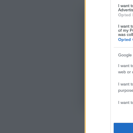
I want 
Advertis
Opted 
I want t
of my P
was col
Opted 
Google 
I want t
web or d
I want t
purpose
Όροι Χρήσης
. Το site π
I want 
Google.
ΑΣΦ