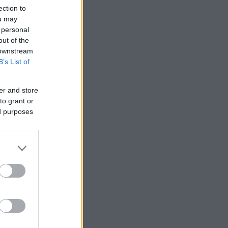
ection to
ou may
 personal
out of the
 downstream
B’s List of
er and store
to grant or
ed purposes