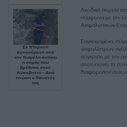
Ανοδική πορεία κα
σύμφωνα με την έ
Ασφαλιστικών Εται
Συγκεκριμένα, σύμ
Σε 57χρονη
ασφαλίστρων ανήλθ
αγνοούμενη από
σύγκριση με την αν
την Κυψέλη ανήκει
η σορός που
αποτυπώνει τη συν
βρέθηκε στον
διαφοροποιήσεις α
Λυκαβηττό - Από
πτώση ο θάνατός
της