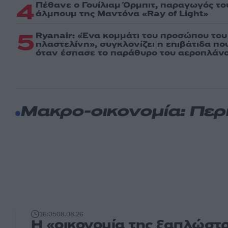
4
Πέθανε ο Γουίλιαμ Όρμπιτ, παραγωγός τ
άλμπουμ της Μαντόνα «Ray of Light»
5
Ryanair: «Ένα κομμάτι του προσώπου του
πλαστελίνη», συγκλονίζει η επιβάτιδα π
όταν έσπασε το παράθυρο του αεροπλάν
Μακρο-οικονομία: Περ
16:05
08.08.26
Η «οικονομία της ξαπλώστρ