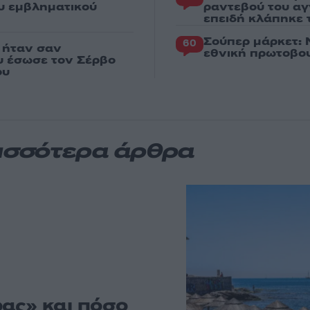
ου εμβληματικού
ραντεβού του αγ
επειδή κλάπηκε 
Σούπερ μάρκετ: 
60
 ήταν σαν
εθνική πρωτοβου
ου έσωσε τον Σέρβο
ου
ισσότερα άρθρα
ας» και πόσο