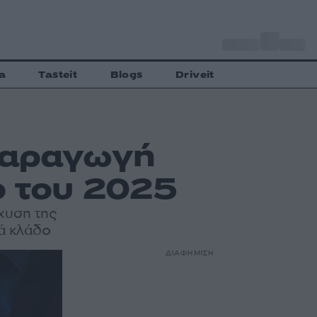
o
Αθήνα
35
C
a
Tasteit
Blogs
Driveit
παραγωγή
 του 2025
σχυση της
ά κλάδο
ΔΙΑΦΗΜΙΣΗ