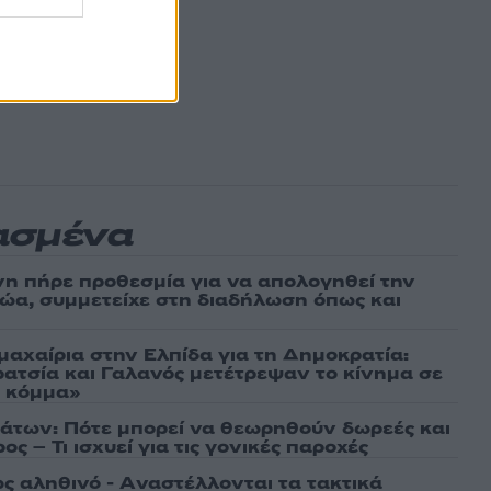
ασμένα
νη πήρε προθεσμία για να απολογηθεί την
αθώα, συμμετείχε στη διαδήλωση όπως και
μαχαίρια στην Ελπίδα για τη Δημοκρατία:
ρατσία και Γαλανός μετέτρεψαν το κίνημα σε
ό κόμμα»
άτων: Πότε μπορεί να θεωρηθούν δωρεές και
ος – Τι ισχυεί για τις γονικές παροχές
ως αληθινό - Aναστέλλονται τα τακτικά