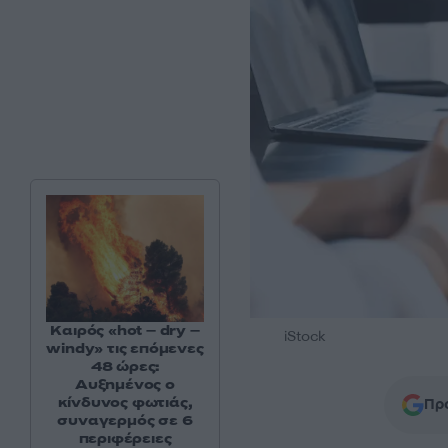
Καιρός «hot – dry –
iStock
windy» τις επόμενες
48 ώρες:
Αυξημένος ο
κίνδυνος φωτιάς,
Προ
συναγερμός σε 6
περιφέρειες