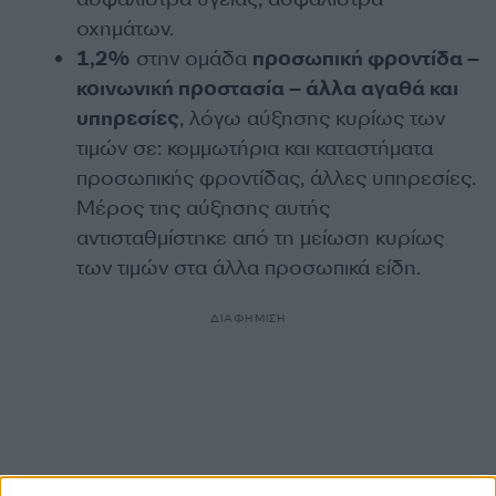
οχημάτων.
1,2%
στην ομάδα
προσωπική φροντίδα –
κοινωνική προστασία – άλλα αγαθά και
υπηρεσίες
, λόγω αύξησης κυρίως των
τιμών σε: κομμωτήρια και καταστήματα
προσωπικής φροντίδας, άλλες υπηρεσίες.
Μέρος της αύξησης αυτής
αντισταθμίστηκε από τη μείωση κυρίως
των τιμών στα άλλα προσωπικά είδη.
ΔΙΑΦΗΜΙΣΗ