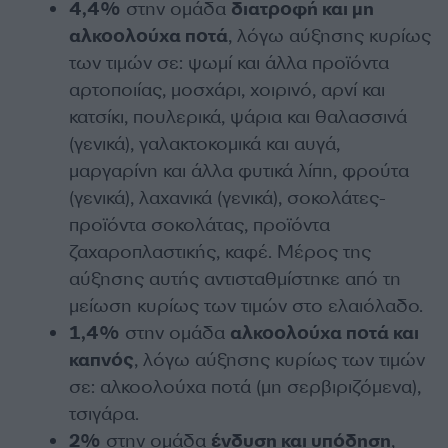
4,4%
στην ομάδα
διατροφή και μη
αλκοολούχα ποτά
, λόγω αύξησης κυρίως
των τιμών σε: ψωμί και άλλα προϊόντα
αρτοποιίας, μοσχάρι, χοιρινό, αρνί και
κατσίκι, πουλερικά, ψάρια και θαλασσινά
(γενικά), γαλακτοκομικά και αυγά,
μαργαρίνη και άλλα φυτικά λίπη, φρούτα
(γενικά), λαχανικά (γενικά), σοκολάτες-
προϊόντα σοκολάτας, προϊόντα
ζαχαροπλαστικής, καφέ. Μέρος της
αύξησης αυτής αντισταθμίστηκε από τη
μείωση κυρίως των τιμών στο ελαιόλαδο.
1,4%
στην ομάδα
αλκοολούχα ποτά και
καπνός
, λόγω αύξησης κυρίως των τιμών
σε: αλκοολούχα ποτά (μη σερβιριζόμενα),
τσιγάρα.
2%
στην ομάδα
ένδυση και υπόδηση
,