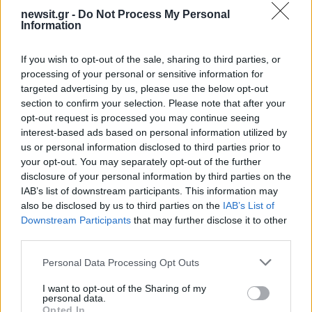
newsit.gr -
Do Not Process My Personal
Information
If you wish to opt-out of the sale, sharing to third parties, or
processing of your personal or sensitive information for
targeted advertising by us, please use the below opt-out
Αν τα χάσατε
section to confirm your selection. Please note that after your
opt-out request is processed you may continue seeing
interest-based ads based on personal information utilized by
Ανανεώθηκε πριν
us or personal information disclosed to third parties prior to
9 λεπτά
your opt-out. You may separately opt-out of the further
disclosure of your personal information by third parties on the
IAB’s list of downstream participants. This information may
also be disclosed by us to third parties on the
IAB’s List of
Downstream Participants
that may further disclose it to other
third parties.
Από τη θεωρία στην πράξη:
Πλήθος κόσμου στ
Please note that this website/app uses one or more Google
Personal Data Processing Opt Outs
Πώς το Novibet Backend
τελευταίο αντίο στον 
services and may gather and store information including but
Academy εκπαιδεύει τη νέα
Χαλκιά, στο Α'
not limited to your visit or usage behaviour. You may click to
I want to opt-out of the Sharing of my
γενιά engineers
Νεκροταφείο Αθηνών
personal data.
Υποβασταζόμενη η
grant or deny consent to Google and its third-party tags to
Opted In