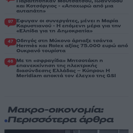
Παραιτήθηκαν Μουτσάτσου, Ιωαννίδου
και Κοτσόργιος - «Αποχωρώ από μια
αυταπάτη»
Έφυγαν οι συνεργάτες, μένει η Μαρία
97
Καρυστιανού - Η επόμενη μέρα για την
«Ελπίδα για τη Δημοκρατία»
Οδηγός στη Μύκονο άρπαξε τσάντα
47
Hermès και Rolex αξίας 75.000 ευρώ από
Ουκρανό τουρίστα
Με τη «σφραγίδα» Μητσοτάκη η
46
επανεκκίνηση της ηλεκτρικής
διασύνδεσης Ελλάδας – Κύπρου: Η
Meridiam αποκτά τον έλεγχο της GSI
Μακρο-οικονομία:
Περισσότερα άρθρα