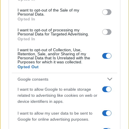
σύζυγός του Αλέκ
use your data for below specified purposes in below Google
consent section.
I want to opt-out of the Sale of my
Personal Data.
Σχόλια
Opted In
I want to opt-out of processing my
Personal Data for Targeted Advertising.
Opted In
I want to opt-out of Collection, Use,
Σχολίασε εδώ
Retention, Sale, and/or Sharing of my
Personal Data that Is Unrelated with the
Purposes for which it was collected.
Opted Out
50 /50
Google consents
I want to allow Google to enable storage
related to advertising like cookies on web or
device identifiers in apps.
2000 /2000
I want to allow my user data to be sent to
Υποβολή σχολίου
Google for online advertising purposes.