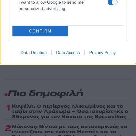
Όροι Χρήσης
. Το site προστατεύεται από reCAPTCHA, ισχύουν
I want to allow Google to send me
Πολιτική Απορρήτου
&
Όροι Χρήσης
της Google.
personalized advertising.
Μακρο-οικονομία
Share:
CONFIRM
Ακολουθήστε το Νewsit.gr στο
Google News
και
ενημερωθείτε πρώτοι για όλη την ειδησεογραφία και τα
Data Deletion
Data Access
Privacy Policy
τελευταία νέα
της ημέρας
Πιο δημοφιλή
1
Κυψέλη: Ο περίεργος ηλικιωμένος και το
ταξίδι στην Αράχωβα – Όσα ισχυρίστηκε ο
26χρονος για τον θάνατο της Βρετανίδας
2
Μύκονος: Βίντεο με τους αστυνομικούς να
εντοπίζουν την τσάντα Hermès και το