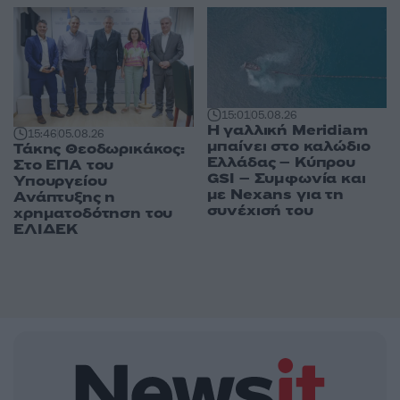
15:01
05.08.26
Η γαλλική Meridiam
15:46
05.08.26
μπαίνει στο καλώδιο
Τάκης Θεοδωρικάκος:
Ελλάδας – Κύπρου
Στο ΕΠΑ του
GSI – Συμφωνία και
Υπουργείου
με Nexans για τη
Ανάπτυξης η
συνέχισή του
χρηματοδότηση του
ΕΛΙΔΕΚ