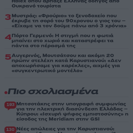
Rolex όπου άρπαξε Έλληνας οδηγός από
Ουκρανό τουρίστα
3
Μυστράς: «Φρούριο» το ξενοδοχείο που
έκρυβε τη σορό του 90χρονου ο γιος του –
«Είχαμε να τον δούμε πάνω από 3 χρόνια»
4
Πόρτο Γερμενό: Η στιγμή που η φωτιά
μπαίνει στο χωριό και καταστρέφει τα
πάντα στο πέρασμά της
5
Αυγερινός, Μουτσάτσου και ακόμη 20
πρώην στελέχη κατά Καρυστιανού: «Δεν
αποχωρήσαμε για καρέκλες», αιχμές για
«συγκεντρωτικό μοντέλο»
Πιο σχολιασμένα
Μητσοτάκης στην υπογραφή συμφωνίας
193
για την ηλεκτρική διασύνδεση Ελλάδας –
Κύπρου: «Ισχυρή ψήφος εμπιστοσύνης» η
είσοδος της Meridiam στην GSI
Νέες απώλειες για την Καρυστιανού:
130