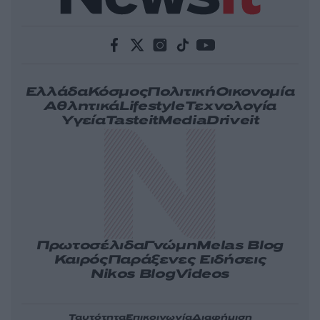
Ελλάδα
Κόσμος
Πολιτική
Οικονομία
Αθλητικά
Lifestyle
Τεχνολογία
Υγεία
Tasteit
Media
Driveit
Πρωτοσέλιδα
Γνώμη
Melas Blog
Καιρός
Παράξενες Ειδήσεις
Nikos Blog
Videos
Ταυτότητα
Επικοινωνία
Διαφήμιση