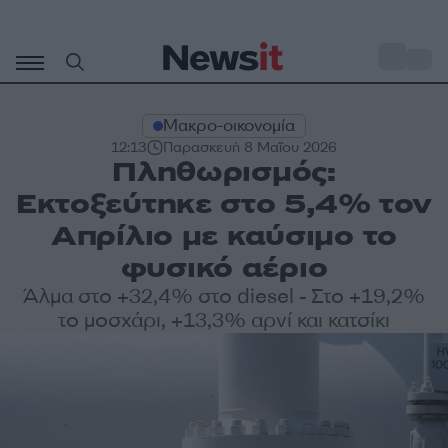
Μετάβαση
σε
o
30
περιεχόμενο
Μακρο-οικονομία
12:13
Παρασκευή 8 Μαΐου 2026
Πληθωρισμός:
Εκτοξεύτηκε στο 5,4% τον
Απρίλιο με καύσιμο το
φυσικό αέριο
Άλμα στο +32,4% στο diesel - Στο +19,2%
το μοσχάρι, +13,3% αρνί και κατσίκι