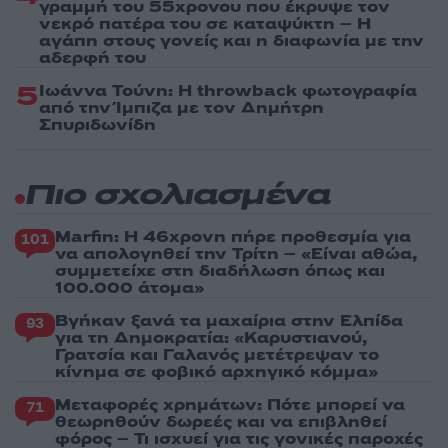
γραμμή του 55χρονου που έκρυψε τον
νεκρό πατέρα του σε καταψύκτη – Η
αγάπη στους γονείς και η διαφωνία με την
αδερφή του
5
Ιωάννα Τούνη: Η throwback φωτογραφία
από την Ίμπιζα με τον Δημήτρη
Σπυριδωνίδη
Πιο σχολιασμένα
Marfin: Η 46χρονη πήρε προθεσμία για
101
να απολογηθεί την Τρίτη – «Είναι αθώα,
συμμετείχε στη διαδήλωση όπως και
100.000 άτομα»
Βγήκαν ξανά τα μαχαίρια στην Ελπίδα
93
για τη Δημοκρατία: «Καρυστιανού,
Γρατσία και Γαλανός μετέτρεψαν το
κίνημα σε φοβικό αρχηγικό κόμμα»
Μεταφορές χρημάτων: Πότε μπορεί να
71
θεωρηθούν δωρεές και να επιβληθεί
φόρος – Τι ισχυεί για τις γονικές παροχές