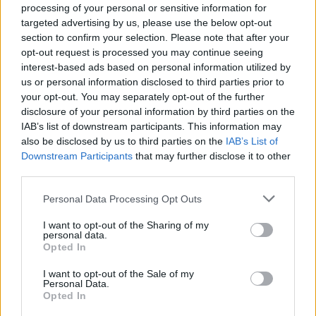
processing of your personal or sensitive information for
targeted advertising by us, please use the below opt-out
section to confirm your selection. Please note that after your
opt-out request is processed you may continue seeing
interest-based ads based on personal information utilized by
us or personal information disclosed to third parties prior to
your opt-out. You may separately opt-out of the further
Συναγερμός στον
Η αστυνομία διαψεύδει
disclosure of your personal information by third parties on the
Λυκαβηττό: Βρέθηκε
τουρίστας θέλησε ν
IAB’s list of downstream participants. This information may
πτώμα σε σπηλιά κοντά
πληρώσει για να ασελγ
also be disclosed by us to third parties on the
IAB’s List of
στο εκκλησάκι των Αγίων
σε παιδί στην Κρήτη 
Downstream Participants
that may further disclose it to other
Ισιδώρων - Φωτογραφίες
Έκανε ερωτική πρότασ
third parties.
από το σημείο
ενήλικη εργαζόμεν
Please note that this website/app uses one or more Google
Personal Data Processing Opt Outs
services and may gather and store information including but
Σχόλια
not limited to your visit or usage behaviour. You may click to
I want to opt-out of the Sharing of my
personal data.
grant or deny consent to Google and its third-party tags to
Opted In
use your data for below specified purposes in below Google
consent section.
I want to opt-out of the Sale of my
Personal Data.
Opted In
Σχολίασε εδώ