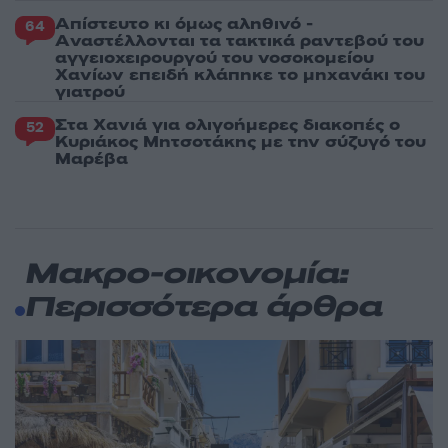
Απίστευτο κι όμως αληθινό -
64
Aναστέλλονται τα τακτικά ραντεβού του
αγγειοχειρουργού του νοσοκομείου
Χανίων επειδή κλάπηκε το μηχανάκι του
γιατρού
Στα Χανιά για ολιγοήμερες διακοπές ο
52
Κυριάκος Μητσοτάκης με την σύζυγό του
Μαρέβα
Μακρο-οικονομία:
Περισσότερα άρθρα