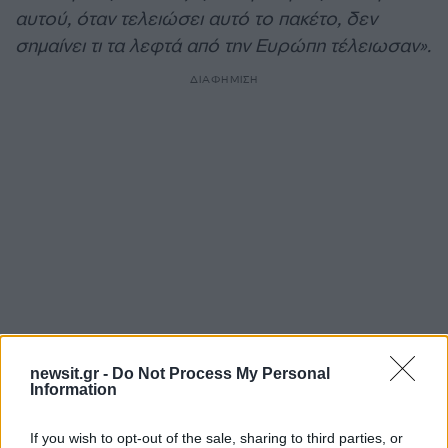
αυτού, όταν τελειώσει αυτό το πακέτο, δεν
σημαίνει τι τα λεφτά από την Ευρώπη τέλειωσαν».
ΔΙΑΦΗΜΙΣΗ
newsit.gr -
Do Not Process My Personal
Αν τα χάσατε
Information
If you wish to opt-out of the sale, sharing to third parties, or