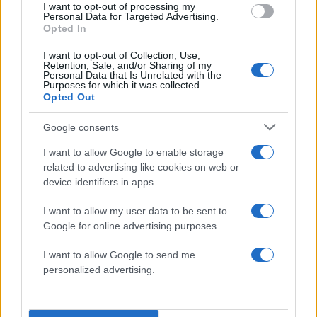
I want to opt-out of processing my
Personal Data for Targeted Advertising.
50 /50
Opted In
I want to opt-out of Collection, Use,
Retention, Sale, and/or Sharing of my
Personal Data that Is Unrelated with the
Purposes for which it was collected.
Opted Out
2000 /2000
Google consents
Υποβολή σχολίου
I want to allow Google to enable storage
related to advertising like cookies on web or
Όροι Χρήσης
. Το site προστατεύεται από reCAPTCHA, ισχύουν
device identifiers in apps.
Πολιτική Απορρήτου
&
Όροι Χρήσης
της Google.
Μακρο-οικονομία
I want to allow my user data to be sent to
ΕΠΙΤΟΚΙΑ
Google for online advertising purposes.
ΕΥΡΩΠΑΙΚΗ ΚΕΝΤΡΙΚΗ ΤΡΑΠΕΖΑ
I want to allow Google to send me
ΤΡΑΠΕΖΑ ΤΗΣ ΕΛΛΑΔΟΣ
personalized advertising.
Share: