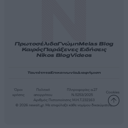
Πρωτοσέλιδα
Γνώμη
Melas Blog
Καιρός
Παράξενες Ειδήσεις
Nikos Blog
Videos
Ταυτότητα
Επικοινωνία
Διαφήμιση
Όροι
Πολιτική
Πληροφορίες α.27
Cookies
χρήσης
απορρήτου
Ν.5253/2025
Αριθμός Πιστοποίησης Μ.Η.Τ.232163
© 2026 newsit.gr. Με επιφύλαξη κάθε νομίμου δικαιώματος.