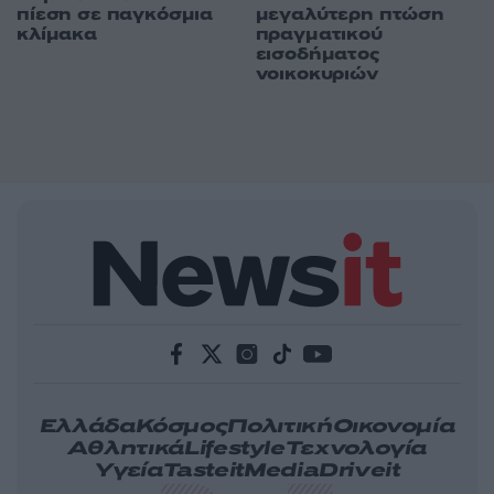
πίεση σε παγκόσμια
μεγαλύτερη πτώση
κλίμακα
πραγματικού
εισοδήματος
νοικοκυριών
Ελλάδα
Κόσμος
Πολιτική
Οικονομία
Αθλητικά
Lifestyle
Τεχνολογία
Υγεία
Tasteit
Media
Driveit