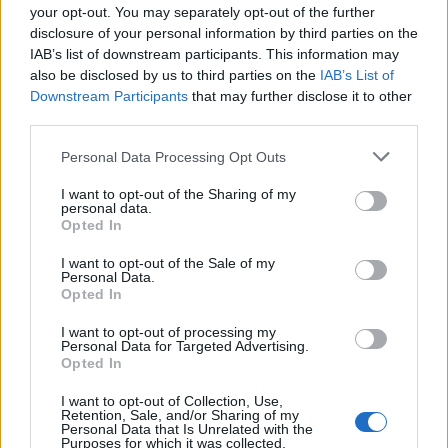
Share:
your opt-out. You may separately opt-out of the further
disclosure of your personal information by third parties on the
IAB’s list of downstream participants. This information may
Ακολουθήστε το Νewsit.gr στο
Google News
και
also be disclosed by us to third parties on the
IAB’s List of
ενημερωθείτε πρώτοι για όλη την ειδησεογραφία και τα
Downstream Participants
that may further disclose it to other
τελευταία νέα
της ημέρας
third parties.
Please note that this website/app uses one or more Google
Personal Data Processing Opt Outs
services and may gather and store information including but
not limited to your visit or usage behaviour. You may click to
I want to opt-out of the Sharing of my
personal data.
grant or deny consent to Google and its third-party tags to
Πιο δημοφιλή
Opted In
use your data for below specified purposes in below Google
consent section.
I want to opt-out of the Sale of my
1
Τουρισμός για Όλους 2026: Σήμερα ανοίγει
Personal Data.
η πλατφόρμα – Ποια ΑΦΜ προηγούνται
Opted In
στις αιτήσεις
I want to opt-out of processing my
2
Κυψέλη: Ο περίεργος ηλικιωμένος και το
Personal Data for Targeted Advertising.
ταξίδι στην Αράχωβα – Όσα ισχυρίστηκε ο
Opted In
26χρονος για τον θάνατο της Βρετανίδας
I want to opt-out of Collection, Use,
3
Η φωτιά στη Δυτική Αττική, από την
Retention, Sale, and/or Sharing of my
κορυφή του Κιθαιρώνα – Το εντυπωσιακό
Personal Data that Is Unrelated with the
timelapse βίντεο
Purposes for which it was collected.