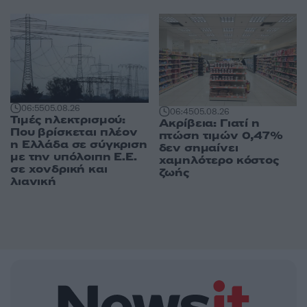
06:55
05.08.26
06:45
05.08.26
Τιμές ηλεκτρισμού:
Ακρίβεια: Γιατί η
Που βρίσκεται πλέον
πτώση τιμών 0,47%
η Ελλάδα σε σύγκριση
δεν σημαίνει
με την υπόλοιπη Ε.Ε.
χαμηλότερο κόστος
σε χονδρική και
ζωής
λιανική