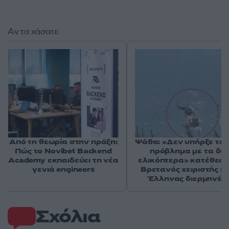
Αν τα χάσατε
Από τη θεωρία στην πράξη:
Ψάθα: «Δεν υπήρξε τεχ
Πώς το Novibet Backend
πρόβλημα με τα δύ
Academy εκπαιδεύει τη νέα
ελικόπτερα» κατέθεσα
γενιά engineers
Βρετανός χειριστής κα
Έλληνας διερμηνέα
Σχόλια