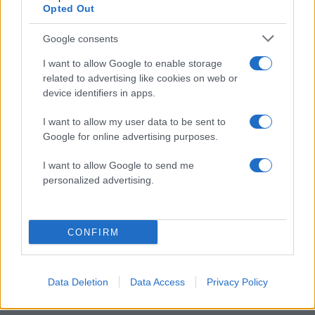
Opted Out
4
Νέο κύμα ζέστης από το Σαββατοκύριακο
με 40άρια - Πολύ υψηλός κίνδυνος
Google consents
πυρκαγιάς σε Αττική, Εύβοια, Λέσβο και
Χίο σήμερα
I want to allow Google to enable storage
5
Μύκονος: Βίντεο με τους αστυνομικούς να
related to advertising like cookies on web or
εντοπίζουν την τσάντα Hermès και το
device identifiers in apps.
Rolex όπου άρπαξε Έλληνας οδηγός από
Ουκρανό τουρίστα
I want to allow my user data to be sent to
Google for online advertising purposes.
Πιο σχολιασμένα
I want to allow Google to send me
personalized advertising.
Μητσοτάκης στην υπογραφή συμφωνίας
178
για την ηλεκτρική διασύνδεση Ελλάδας –
Κύπρου: «Ισχυρή ψήφος εμπιστοσύνης» η
είσοδος της Meridiam στην GSI
CONFIRM
Το τελευταίο αντίο στον Γιάννη
134
Βαρβιτσιώτη: «Ήταν φτιαγμένος από
εκείνο το σπάνιο μέταλλο μιας άλλης
Data Deletion
Data Access
Privacy Policy
εποχής», είπε ο Κυριάκος Μητσοτάκης
στον επικήδειο