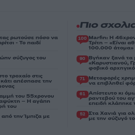
Πιο σχολι
στας ρωτούσε πόσο να
Marfin: Η 46χρο
100
ίτσι - Το παιδί
Τρίτη – «Είναι 
100.000 άτομα»
ρώην σύζυγος του
Βγήκαν ξανά τα 
90
«Καρυστιανού, Γ
φοβικό αρχηγικ
το τροχαίο στις
Μεταφορές χρημ
71
ς κάτι απέσπασε την
να επιβληθεί φόρ
μονας
Απίστευτο κι όμ
61
ραμμή του 55χρονου
ραντεβού του αγ
ταψύκτη – Η αγάπη
επειδή κλάπηκε 
φή του
Στα Χανιά για ο
52
από την Ίμπιζα με
με την σύζυγό τ