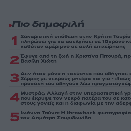
Πιο δημοφιλή
1
Σοκαριστική υπόθεση στην Κρήτη: Τουρί
πληρώσει για να ασελγήσει σε 10χρονο κορ
καθόταν αμέριμνο σε αυλή επιχείρησης
2
Έφυγε από τη ζωή η Χριστίνα Πιτουρά, π
Βασίλη Χιώτη
3
Δεν ήταν μόνο η ταχύτητα που οδήγησε σ
Σέρρες με νεκρούς μητέρα και γιο - «Ίσω
προσοχή του οδηγού» λέει πραγματογνώ
4
Μυστράς: Αλλαγή στην υπερασπιστική γ
που έκρυψε τον νεκρό πατέρα του σε κα
στους γονείς και η διαφωνία με την αδερ
5
Ιωάννα Τούνη: Η throwback φωτογραφία 
τον Δημήτρη Σπυριδωνίδη