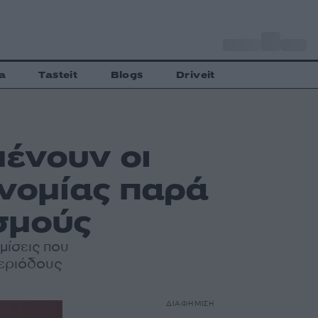
o
Αθήνα
34
C
a
Tasteit
Blogs
Driveit
μένουν οι
ονομίας παρά
σμούς
μίσεις που
περιόδους
ΔΙΑΦΗΜΙΣΗ