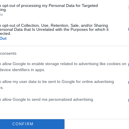
to opt-out of processing my Personal Data for Targeted
ing.
In
o opt-out of Collection, Use, Retention, Sale, and/or Sharing
ersonal Data that Is Unrelated with the Purposes for which it
lected.
Out
consents
o allow Google to enable storage related to advertising like cookies on
evice identifiers in apps.
α
o allow my user data to be sent to Google for online advertising
s.
to allow Google to send me personalized advertising.
Σχολίασε εδώ
CONFIRM
50