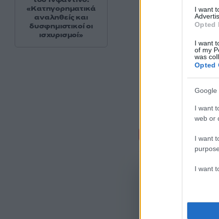
«Κατηγορηματικά
I want 
Advertis
αναληθείς και
Opted 
δυσφημιστικοί οι
ισχυρισμοί»
I want t
of my P
was col
Opted 
Google 
I want t
web or d
Σχόλι
I want t
purpose
I want 