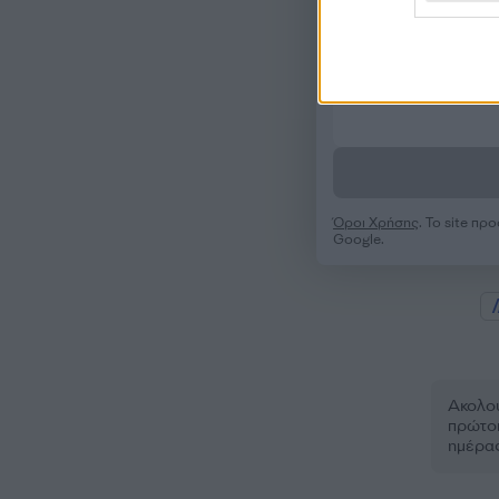
Όροι Χρήσης
. Το site π
Google.
Ακολου
πρώτοι
ημέρα