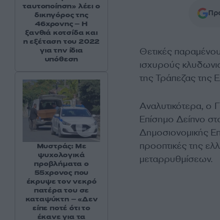
ταυτοποίηση» λέει ο
Προ
δικηγόρος της
46χρονης – Η
ξανθιά κοτσίδα και
η εξέταση του 2022
Θετικές παραμένου
για την ίδια
υπόθεση
ισχυρούς κλυδωνισ
της Τράπεζας της 
Αναλυτικότερα, ο Γ
Επίσημο Δείπνο στο
Δημοσιονομικής Επ
προοπτικές της ελλ
Μυστράς: Με
ψυχολογικά
μεταρρυθμίσεων.
προβλήματα ο
55χρονος που
έκρυψε τον νεκρό
πατέρα του σε
καταψύκτη – «Δεν
είπε ποτέ ότι το
έκανε για τα