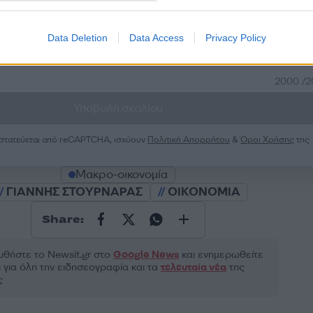
Data Deletion
Data Access
Privacy Policy
2000 /
Υποβολή σχολίου
ροστατεύεται από reCAPTCHA, ισχύουν
Πολιτική Απορρήτου
&
Όροι Χρήσης
της
Μακρο-οικονομία
ΓΙΑΝΝΗΣ ΣΤΟΥΡΝΑΡΑΣ
ΟΙΚΟΝΟΜΙΑ
Share:
θήστε το Νewsit.gr στο
Google News
και ενημερωθείτε
 για όλη την ειδησεογραφία και τα
τελευταία νέα
της
ς