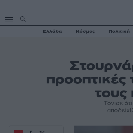
Μετάβαση
σε
περιεχόμενο
Ελλάδα
Κόσμος
Πολιτική
Στουρνάρ
προοπτικές 
τους
Τόνισε ότ
αποδείχθ