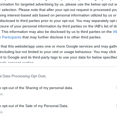
οι να υλοποιήσουμε πλήρως κυρίως την ολοκλήρωσ
formation for targeted advertising by us, please use the below opt-out s
 και τη θέσπιση ενός Ευρωπαϊκού Συστήματος Ασφά
r selection. Please note that after your opt-out request is processed y
ληλα, πρέπει να προχωρήσουμε με ταχείς ρυθμούς
eing interest-based ads based on personal information utilized by us or
disclosed to third parties prior to your opt-out. You may separately opt-
εων και Επενδύσεων, προκειμένου να προωθήσουμε
losure of your personal information by third parties on the IAB’s list of
ση των χρηματοπιστωτικών υπηρεσιών, να στηρίξου
. This information may also be disclosed by us to third parties on the
IA
εζικές, επενδυτικές και ασφαλιστικές υπηρεσίες και, 
Participants
that may further disclose it to other third parties.
ν ανταγωνιστικότητα των χρηματοπιστωτικών ιδρυμάτ
 that this website/app uses one or more Google services and may gath
χαρακτηριστικά.
including but not limited to your visit or usage behaviour. You may click 
 to Google and its third-party tags to use your data for below specifi
ogle consent section.
ας υπενθύμισε στους συνδαιτυμόνες του ότι έχει
 μέλος της προκατόχου της, της Νομισματικής Επιτροπ
l Data Processing Opt Outs
ς, εκπροσωπώντας το Υπουργείο Οικονομίας και
ο 1994 έως το 2000.
o opt-out of the Sharing of my personal data.
In
ΔΙΑΦΗΜΙΣΗ
o opt-out of the Sale of my Personal Data.
In