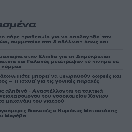
ασμένα
νη πήρε προθεσμία για να απολογηθεί την
αθώα, συμμετείχε στη διαδήλωση όπως και
μαχαίρια στην Ελπίδα για τη Δημοκρατία:
ρατσία και Γαλανός μετέτρεψαν το κίνημα σε
ό κόμμα»
άτων: Πότε μπορεί να θεωρηθούν δωρεές και
ος – Τι ισχυεί για τις γονικές παροχές
ως αληθινό - Aναστέλλονται τα τακτικά
γειοχειρουργού του νοσοκομείου Χανίων
το μηχανάκι του γιατρού
λιγοήμερες διακοπές ο Κυριάκος Μητσοτάκης
ου Μαρέβα