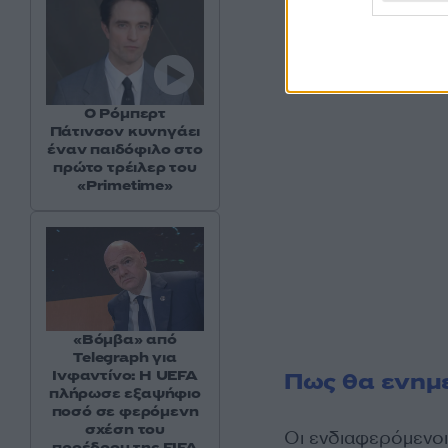
Ο Ρόμπερτ
Πάτινσον κυνηγάει
έναν παιδόφιλο στο
πρώτο τρέιλερ του
«Primetime»
«Βόμβα» από
Telegraph για
Ινφαντίνο: Η UEFA
Πως θα ενημε
πλήρωσε εξαψήφιο
ποσό σε φερόμενη
σχέση του
Οι ενδιαφερόμενοι
προέδρου της FIFA