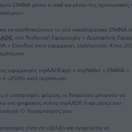
σμού ΕΝΦΙΑ μέσω e-mail και μέσω της προσωπικής 
ατά μου».
αι να αποθηκεύσουν το νέο εκκαθαριστικό ΕΝΦΙΑ σ
AADE
, στη διαδρομή Εφαρμογές > Δημοφιλείς Εφαρ
 > Είσοδος στην εφαρμογή, επιλέγοντας «Έτος 20
περίπτωση.
 της εφαρμογής myAADEapp > myWallet > ΕΝΦΙΑ > 
» ή «2026» κατά περίπτωση.
ές ή επιστροφές φόρων, οι δικαιούχοι μπορούν να
σω της ψηφιακής πύλης myAADE ή και μέσω του
επιλογή Ο Λογαριασμός μου.
ιστροφές είναι σε εξέλιξη και αναμένεται να