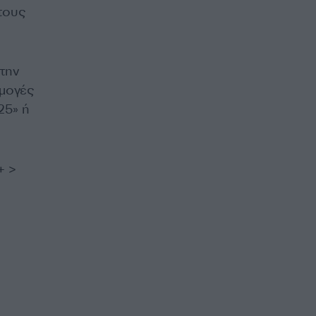
τους
την
μογές
25» ή
+ >