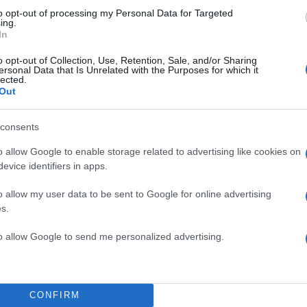
to opt-out of processing my Personal Data for Targeted
ιση και οι απαλλαγές για τα έτη 2025 και 2026
ing.
In
που βρίσκονται
στις περιοχές των Περιφερειακών
καρίας και Χίου,
οι οποίες επλήγησαν από τον σεισμό
o opt-out of Collection, Use, Retention, Sale, and/or Sharing
ersonal Data that Is Unrelated with the Purposes for which it
ς Οκτωβρίου 2020.
lected.
Out
ΔΙΑΦΗΜΙΣΗ
consents
o allow Google to enable storage related to advertising like cookies on
evice identifiers in apps.
o allow my user data to be sent to Google for online advertising
s.
to allow Google to send me personalized advertising.
CONFIRM