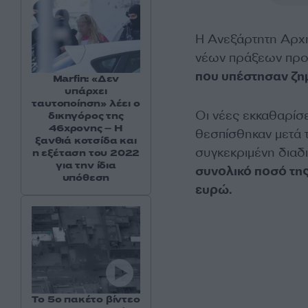
Η Ανεξάρτητη Αρ
νέων πράξεων πρ
που υπέστησαν ζη
Marfin: «Δεν
υπάρχει
ταυτοποίηση» λέει ο
Οι νέες εκκαθαρί
δικηγόρος της
46χρονης – Η
θεσπίσθηκαν μετά 
ξανθιά κοτσίδα και
συγκεκριμένη διαδ
η εξέταση του 2022
για την ίδια
συνολικό ποσό της
υπόθεση
ευρώ.
Το 5ο πακέτο βίντεο