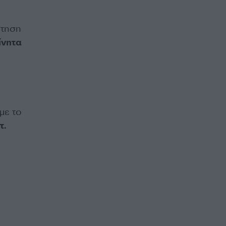
τηση
ίνητα
με το
τ.