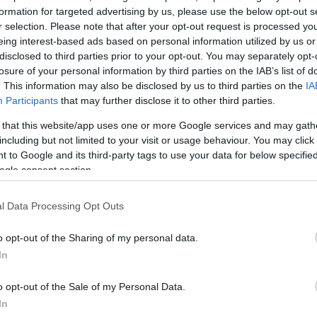
2021 και την 27η Σεπτεμβρίου 2021.
formation for targeted advertising by us, please use the below opt-out s
 της Περιφερειακής Ενότητας
Κορινθίας
και επλήγησ
r selection. Please note that after your opt-out request is processed y
eing interest-based ads based on personal information utilized by us or
αγιές της 23ης και της 24ης Ιουλίου 2018.
disclosed to third parties prior to your opt-out. You may separately opt-
κά όρια των
Δήμων Μαντουδίου – Λίμνης – Αγίας Ά
losure of your personal information by third parties on the IAB’s list of
 – Αιδηψού
της Περιφερειακής Ενότητας Ευβοίας, οι
. This information may also be disclosed by us to third parties on the
IA
Participants
that may further disclose it to other third parties.
γησαν από τις πυρκαγιές που εκδηλώθηκαν αρχής
ν 27η Ιουλίου 2021.
 that this website/app uses one or more Google services and may gath
including but not limited to your visit or usage behaviour. You may click 
κισμού Αναργύρων του Δήμου Αμυνταίου στη Φλώ
 to Google and its third-party tags to use your data for below specifi
μένα, ακίνητα που βρίσκονται εντός της Κοινότητας
ogle consent section.
ινότητας Πολύλακκου, οικισμού Αξιοκάστρου και οικ
 κοινότητας Αξιοκάστρου, οικισμού Τραπεζίτσας και
l Data Processing Opt Outs
άρετης της κοινότητας Τραπεζίτσας και κοινότητας
υ Δήμου Βοΐου της Περιφερειακής Ενότητας Κοζάνη
o opt-out of the Sharing of my personal data.
In
πεται
μεταφορά των ακόλουθων κοινοτήτων και
ινότητας Καλαμιτσίου, οικισμού Καλοχίου και οικισμ
o opt-out of the Sale of my Personal Data.
της Περιφερειακής Ενότητας Γρεβενών.
In