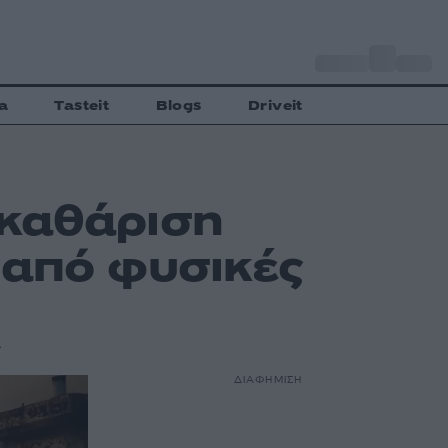
o
Αθήνα
31
C
a
Tasteit
Blogs
Driveit
καθάριση
 από φυσικές
ς
ΔΙΑΦΗΜΙΣΗ