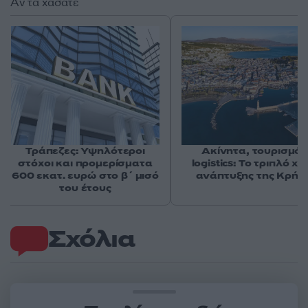
Αν τα χάσατε
Τράπεζες: Υψηλότεροι
Ακίνητα, τουρισμός
στόχοι και προμερίσματα
logistics: Το τριπλό χα
600 εκατ. ευρώ στο β΄ μισό
ανάπτυξης της Κρήτ
του έτους
Σχόλια