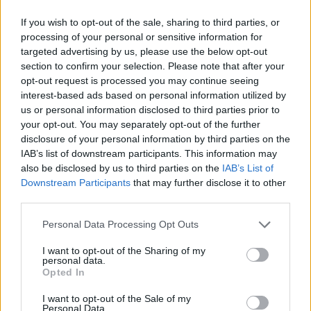
Ακολουθήστε το Νewsit.gr στο
Google News
και
ενημερωθείτε πρώτοι για όλη την ειδησεογραφία και τα
If you wish to opt-out of the sale, sharing to third parties, or
τελευταία νέα
της ημέρας
processing of your personal or sensitive information for
targeted advertising by us, please use the below opt-out
section to confirm your selection. Please note that after your
opt-out request is processed you may continue seeing
interest-based ads based on personal information utilized by
us or personal information disclosed to third parties prior to
Πιο δημοφιλή
your opt-out. You may separately opt-out of the further
disclosure of your personal information by third parties on the
1
Ryanair: «Ένα κομμάτι του προσώπου του
IAB’s list of downstream participants. This information may
ήταν σαν πλαστελίνη», συγκλονίζει η
also be disclosed by us to third parties on the
IAB’s List of
επιβάτιδα που έσωσε τον Σέρβο όταν
Downstream Participants
that may further disclose it to other
έσπασε το παράθυρο του αεροπλάνου
third parties.
2
Ανησυχία από το ξέσπασμα του ιού του
Please note that this website/app uses one or more Google
Δυτικού Νείλου με κρούσματα στην Αττική
Personal Data Processing Opt Outs
- «Καμπανάκι» από τον Ιατρικό Σύλλογο
services and may gather and store information including but
Αθηνών για την προστασία της δημόσιας
not limited to your visit or usage behaviour. You may click to
I want to opt-out of the Sharing of my
υγείας
personal data.
grant or deny consent to Google and its third-party tags to
Opted In
use your data for below specified purposes in below Google
3
Φωτιά σε κατάστημα στον Άλιμο –
Εκκενώθηκε πολυκατοικία
consent section.
I want to opt-out of the Sale of my
Personal Data.