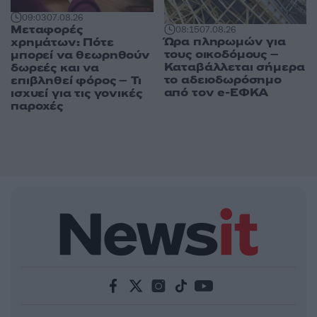
09:03
07.08.26
Μεταφορές
08:15
07.08.26
Ώρα πληρωμών για
χρημάτων: Πότε
τους οικοδόμους –
μπορεί να θεωρηθούν
Καταβάλλεται σήμερα
δωρεές και να
το αδειοδωρόσημο
επιβληθεί φόρος – Τι
από τον e-ΕΦΚΑ
ισχυεί για τις γονικές
παροχές