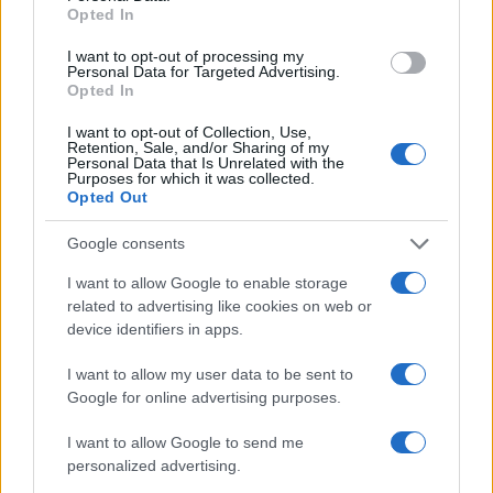
4
Νέος «Αντεροβγάλτης» στο Λονδίνο βίαζε
Opted In
και δολοφονούσε ιερόδουλες – Είχε
συλληφθεί και αφέθηκε ελεύθερος
I want to opt-out of processing my
Personal Data for Targeted Advertising.
5
Με 40άρια κορυφώνεται το κύμα ζέστης -
Opted In
Ποιες περιοχές βρίσκονται στο επίκεντρο
και μέχρι πότε θα κρατήσουν τα μελτέμια
I want to opt-out of Collection, Use,
Retention, Sale, and/or Sharing of my
Personal Data that Is Unrelated with the
Purposes for which it was collected.
Πιο σχολιασμένα
Opted Out
Marfin: Η 46χρονη πήρε προθεσμία για
Google consents
103
να απολογηθεί την Τρίτη – «Είναι αθώα,
συμμετείχε στη διαδήλωση όπως και
I want to allow Google to enable storage
100.000 άτομα»
related to advertising like cookies on web or
device identifiers in apps.
Βγήκαν ξανά τα μαχαίρια στην Ελπίδα
94
για τη Δημοκρατία: «Καρυστιανού,
Γρατσία και Γαλανός μετέτρεψαν το
I want to allow my user data to be sent to
κίνημα σε φοβικό αρχηγικό κόμμα»
Google for online advertising purposes.
Μεταφορές χρημάτων: Πότε μπορεί να
79
I want to allow Google to send me
θεωρηθούν δωρεές και να επιβληθεί
φόρος – Τι ισχυεί για τις γονικές παροχές
personalized advertising.