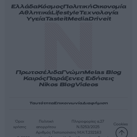
Ελλάδα
Κόσμος
Πολιτική
Οικονομία
Αθλητικά
Lifestyle
Τεχνολογία
Υγεία
Tasteit
Media
Driveit
Πρωτοσέλιδα
Γνώμη
Melas Blog
Καιρός
Παράξενες Ειδήσεις
Nikos Blog
Videos
Ταυτότητα
Επικοινωνία
Διαφήμιση
Όροι
Πολιτική
Πληροφορίες α.27
Cookies
χρήσης
απορρήτου
Ν.5253/2025
Αριθμός Πιστοποίησης Μ.Η.Τ.232163