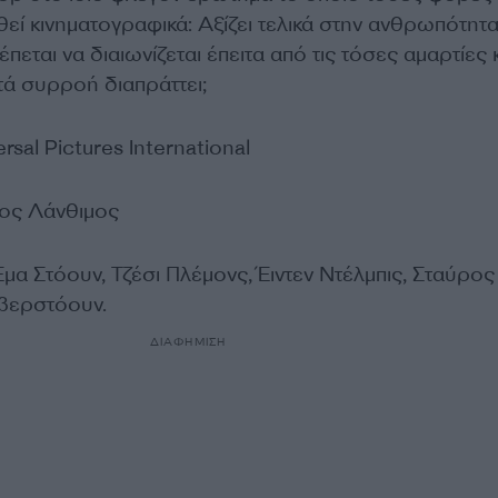
εί κινηματογραφικά: Αξίζει τελικά στην ανθρωπότητα
έπεται να διαιωνίζεται έπειτα από τις τόσες αμαρτίες 
τά συρροή διαπράττει;
ersal Pictures International
γος Λάνθιμος
α Στόουν, Τζέσι Πλέμονς, Έιντεν Ντέλμπις, Σταύρος
λβερστόουν.
ΔΙΑΦΗΜΙΣΗ