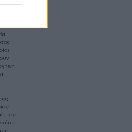
ς
οποία
ία
υσας
οίοι
χουν
ωγήινη
ει
ους
οίος
ία του
ντήσει
 ως