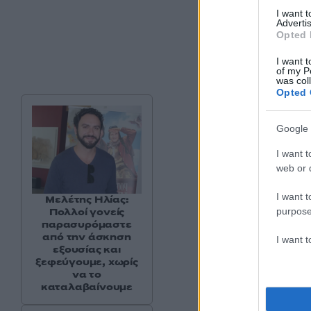
I want 
Advertis
Opted 
I want t
of my P
was col
Opted 
Google 
I want t
web or d
I want t
Μελέτης Ηλίας:
purpose
Πολλοί γονείς
παρασυρόμαστε
Βουγονία (Bu
από την άσκηση
I want 
εξουσίας και
ξεφεύγουμε, χωρίς
να το
Η υπόθεση της ται
καταλαβαίνουμε
σκηνοθετημένες τα