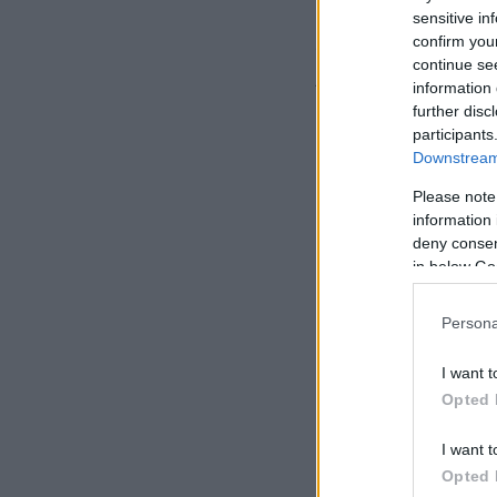
Οι αίθουσες που θ
sensitive in
confirm you
Cinobo, Όπερα Ι, 
continue se
Δημοτικό Θέατρο «
information 
further disc
participants
Downstream 
Please note
information 
deny consent
in below Go
Persona
I want t
Opted 
I want t
Opted 