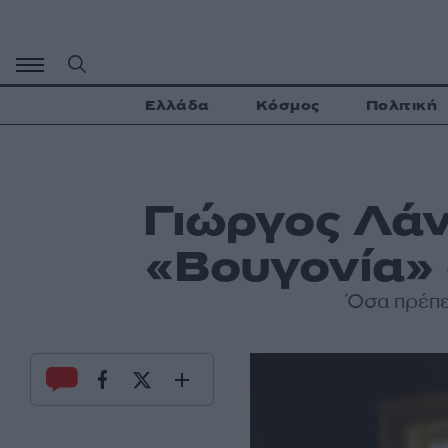
Μετάβαση
σε
περιεχόμενο
Ελλάδα
Κόσμος
Πολιτική
Γιώργος Λάνθ
«Βουγονία» 
Όσα πρέπε