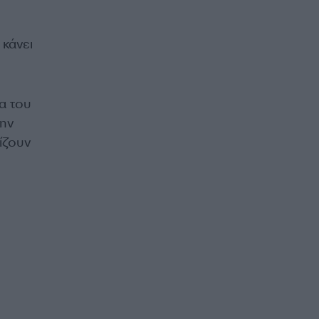
κάνει
α του
την
ίζουν