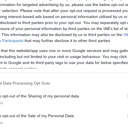
α φιλοξενήσουν τη φετινή διοργάνωση είναι: Δαναός 
formation for targeted advertising by us, please use the below opt-out s
r selection. Please note that after your opt-out request is processed y
Άστορ, Άστυ, Τριανόν, Μέγαρο Μουσικής Αθηνών, Ο
eing interest-based ads based on personal information utilized by us or
Μαρία Κάλλας», Στέγη Ιδρύματος Ωνάση.
disclosed to third parties prior to your opt-out. You may separately opt-
losure of your personal information by third parties on the IAB’s list of
. This information may also be disclosed by us to third parties on the
IA
ΔΙΑΦΗΜΙΣΗ
Participants
that may further disclose it to other third parties.
 that this website/app uses one or more Google services and may gath
including but not limited to your visit or usage behaviour. You may click 
 to Google and its third-party tags to use your data for below specifi
ogle consent section.
l Data Processing Opt Outs
o opt-out of the Sharing of my personal data.
In
o opt-out of the Sale of my Personal Data.
In