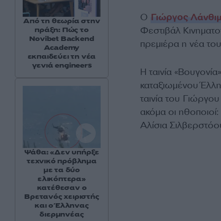
Ο
Γιώργος Λάνθι
Από τη θεωρία στην
Φεστιβάλ Κινηματο
πράξη: Πώς το
Novibet Backend
πρεμιέρα η νέα το
Academy
εκπαιδεύει τη νέα
γενιά engineers
Η ταινία «Βουγονία
καταξιωμένου Έλλην
ταινία του Γιώργου
ακόμα οι ηθοποιοί:
Αλίσια Σιλβερστόο
Ψάθα: «Δεν υπήρξε
τεχνικό πρόβλημα
με τα δύο
ελικόπτερα»
κατέθεσαν ο
Βρετανός χειριστής
και ο Έλληνας
διερμηνέας