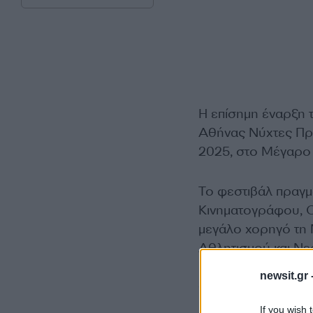
Η επίσημη έναρξη 
Αθήνας Νύχτες Πρε
2025, στο Μέγαρο
Το φεστιβάλ πραγμ
Κινηματογράφου, 
μεγάλο χορηγό τη 
Αθλητισμού και Νε
και οικονομική υπο
newsit.gr 
από την 1η έως και
If you wish 