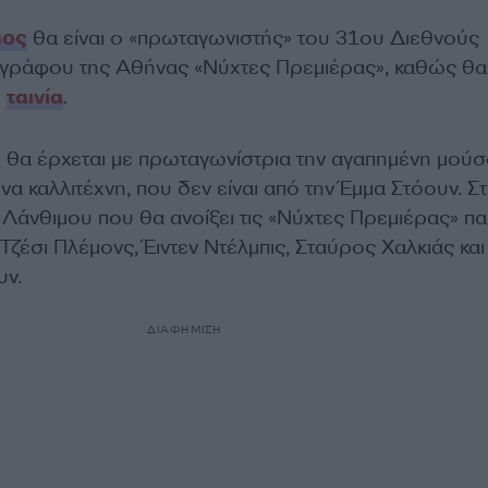
μος
θα είναι ο «πρωταγωνιστής» του 31ου Διεθνούς
γράφου της Αθήνας «Νύχτες Πρεμιέρας», καθώς θα 
υ
ταινία
.
» θα έρχεται με πρωταγωνίστρια την αγαπημένη μούσ
α καλλιτέχνη, που δεν είναι από την Έμμα Στόουν. Σ
 Λάνθιμου που θα ανοίξει τις «Νύχτες Πρεμιέρας» πα
 Τζέσι Πλέμονς, Έιντεν Ντέλμπις, Σταύρος Χαλκιάς και
υν.
ΔΙΑΦΗΜΙΣΗ