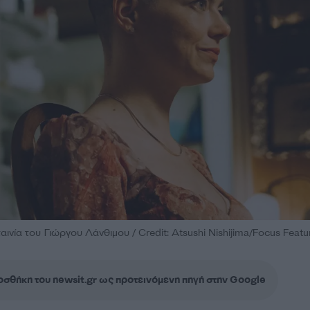
αινία του Γιώργου Λάνθιμου / Credit: Atsushi Nishijima/Focus Featu
σθήκη του newsit.gr ως προτεινόμενη πηγή στην Google