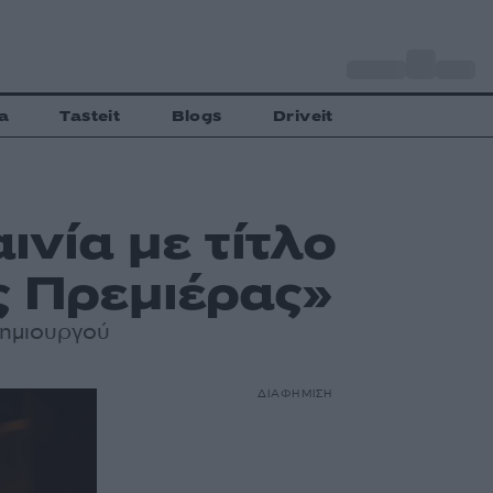
o
Αθήνα
29
C
a
Tasteit
Blogs
Driveit
ινία με τίτλο
ς Πρεμιέρας»
δημιουργού
ΔΙΑΦΗΜΙΣΗ