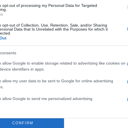
to opt-out of processing my Personal Data for Targeted
ing.
In
o opt-out of Collection, Use, Retention, Sale, and/or Sharing
ersonal Data that Is Unrelated with the Purposes for which it
lected.
Out
consents
o allow Google to enable storage related to advertising like cookies on
evice identifiers in apps.
o allow my user data to be sent to Google for online advertising
s.
gonia)
to allow Google to send me personalized advertising.
νίας:
Από τις πιο απολαυστικές και δεξιοτεχνικά
ινίες του Γιώργου Λάνθιμου, με μια θαυμάσια Έμμα 
CONFIRM