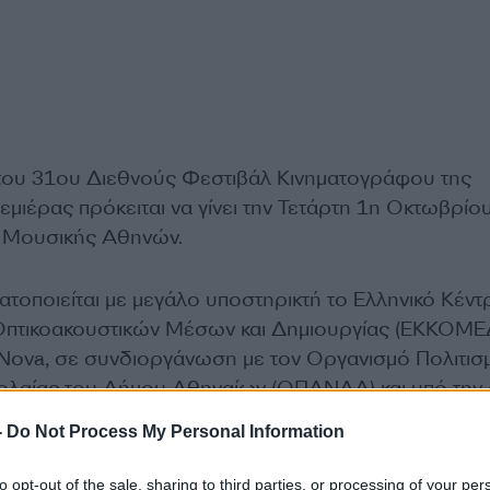
του 31ου Διεθνούς Φεστιβάλ Κινηματογράφου της
μιέρας πρόκειται να γίνει την Τετάρτη 1η Οκτωβρίο
 Μουσικής Αθηνών.
ατοποιείται με μεγάλο υποστηρικτή το Ελληνικό Κέντ
Οπτικοακουστικών Μέσων και Δημιουργίας (ΕΚΚΟΜΕΔ
Nova, σε συνδιοργάνωση με τον Οργανισμό Πολιτισ
ολαίας του Δήμου Αθηναίων (ΟΠΑΝΔΑ) και υπό την 
στήριξη του Υπουργείου Πολιτισμού, θα πραγματοποι
-
Do Not Process My Personal Information
 τις 12 Οκτωβρίου.
to opt-out of the sale, sharing to third parties, or processing of your per