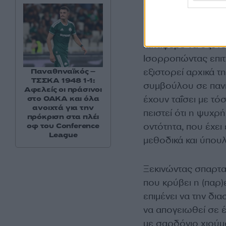
στον πρωταγωνιστι
απονάρκωση ενός 
ειδήσεις, ατέρμονη
κατάφερε να οξύνε
Ισορροπώντας επιτυ
εξιστορεί αρχικά 
Παναθηναϊκός –
ΤΣΣΚΑ 1948 1-1:
συμβούλου σε πανί
Αφελείς οι πράσινοι
έχουν ταΐσει με τ
στο ΟΑΚΑ και όλα
ανοιχτά για την
πειστεί ότι η ψυχρ
πρόκριση στα πλέι
οντότητα, που έχει
οφ του Conference
League
μεθοδικά και ύπου
Ξεκινώντας σπαρτα
που κρύβει η (παρ
επιμένει να την δι
να απογειωθεί σε έ
με σαρδόνιο χιούμ