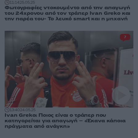
11:14
25.05.25
Φωτογραφίες ντοκουμέντο από την απαγωγή
του 24χρονου από τον τράπερ Ivan Greko και
την παρέα του- Το λευκό smart και η μηχανή
7
13:40
24.05.25
Ivan Greko: Ποιος είναι ο τράπερ που
κατηγορείται για απαγωγή – «Έκανα κάποια
πράγματα από ανάγκη»