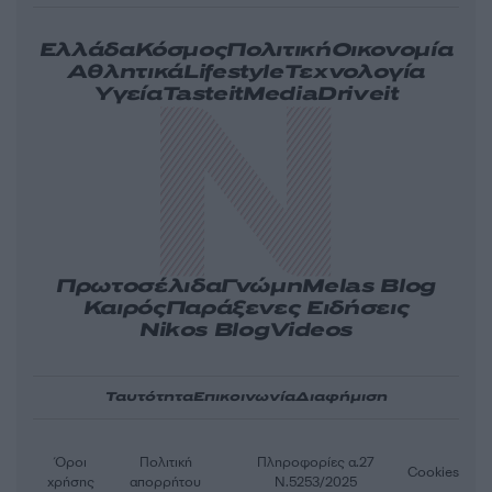
Ελλάδα
Κόσμος
Πολιτική
Οικονομία
Αθλητικά
Lifestyle
Τεχνολογία
Υγεία
Tasteit
Media
Driveit
Πρωτοσέλιδα
Γνώμη
Melas Blog
Καιρός
Παράξενες Ειδήσεις
Nikos Blog
Videos
Ταυτότητα
Επικοινωνία
Διαφήμιση
Όροι
Πολιτική
Πληροφορίες α.27
Cookies
χρήσης
απορρήτου
Ν.5253/2025