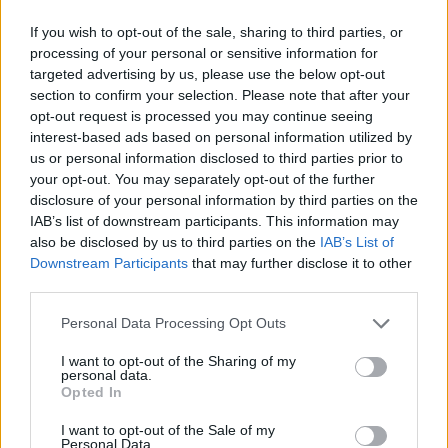
στη σύντροφό του και ο ξυλοδαρμός πριν 3
μήνες
If you wish to opt-out of the sale, sharing to third parties, or
processing of your personal or sensitive information for
targeted advertising by us, please use the below opt-out
17
18
section to confirm your selection. Please note that after your
opt-out request is processed you may continue seeing
interest-based ads based on personal information utilized by
us or personal information disclosed to third parties prior to
your opt-out. You may separately opt-out of the further
13:56
25.05.25
06:58
26.05.25
disclosure of your personal information by third parties on the
Ο 24χρονος ανοίγει
«Άρωμα» γυναίκας
IAB’s list of downstream participants. This information may
την πόρτα του
πίσω από την
also be disclosed by us to third parties on the
IAB’s List of
αυτοκινήτου και
απαγωγή του
δραπετεύει από τους
Downstream Participants
that may further disclose it to other
επιχειρηματία - Ένας
απαγωγείς του -
third parties.
από την παρέα του
Βίντεο ντοκουμέντο
Ivan Greko είχε
Please note that this website/app uses one or more Google
παρενοχλήσει τη
Personal Data Processing Opt Outs
σύντροφο του
services and may gather and store information including but
24χρονου
not limited to your visit or usage behaviour. You may click to
I want to opt-out of the Sharing of my
personal data.
grant or deny consent to Google and its third-party tags to
Opted In
use your data for below specified purposes in below Google
consent section.
I want to opt-out of the Sale of my
ΔΙΑΦΗΜΙΣΗ
Personal Data.