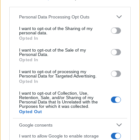
third parties.
Please note that this website/app uses one or more Google
Personal Data Processing Opt Outs
services and may gather and store information including but
not limited to your visit or usage behaviour. You may click to
I want to opt-out of the Sharing of my
personal data.
grant or deny consent to Google and its third-party tags to
Opted In
use your data for below specified purposes in below Google
consent section.
I want to opt-out of the Sale of my
Personal Data.
Opted In
I want to opt-out of processing my
Personal Data for Targeted Advertising.
Opted In
I want to opt-out of Collection, Use,
Retention, Sale, and/or Sharing of my
Personal Data that Is Unrelated with the
Purposes for which it was collected.
Opted Out
14:28
22.08.17
Πόλεμος ΣΥΡΙΖΑ – ΝΔ για το πρωτοσέλιδο της
Google consents
“Αυγής”
I want to allow Google to enable storage