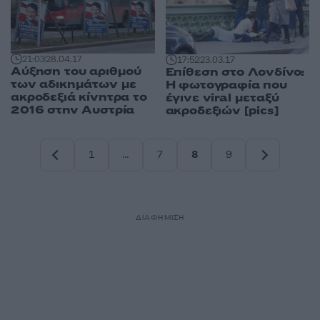
21:03
28.04.17
17:52
23.03.17
Αύξηση του αριθμού
Επίθεση στο Λονδίνο:
των αδικημάτων με
Η φωτογραφία που
ακροδεξιά κίνητρα το
έγινε viral μεταξύ
2016 στην Αυστρία
ακροδεξιών [pics]
1
…
7
8
9
Σελίδα
Σελίδα
Σελίδα
Σελίδα
ΔΙΑΦΗΜΙΣΗ