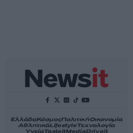
Ελλάδα
Κόσμος
Πολιτική
Οικονομία
Αθλητικά
Lifestyle
Τεχνολογία
Υγεία
Tasteit
Media
Driveit