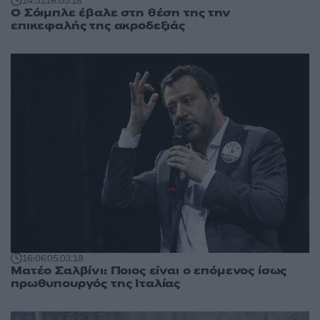
14:51
16.05.18
O Σόιμπλε έβαλε στη θέση της την
επικεφαλής της ακροδεξιάς
16:06
05.03.18
Ματέο Σαλβίνι: Ποιος είναι ο επόμενος ίσως
πρωθυπουργός της Ιταλίας