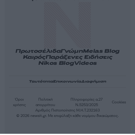
Πρωτοσέλιδα
Γνώμη
Melas Blog
Καιρός
Παράξενες Ειδήσεις
Nikos Blog
Videos
Ταυτότητα
Επικοινωνία
Διαφήμιση
Όροι
Πολιτική
Πληροφορίες α.27
Cookies
χρήσης
απορρήτου
Ν.5253/2025
Αριθμός Πιστοποίησης Μ.Η.Τ.232163
© 2026 newsit.gr. Με επιφύλαξη κάθε νομίμου δικαιώματος.