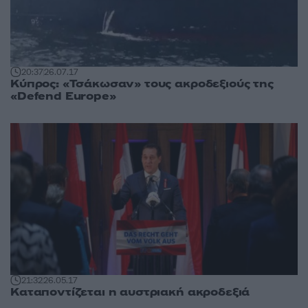
20:37
26.07.17
Κύπρος: «Τσάκωσαν» τους ακροδεξιούς της
«Defend Europe»
21:32
26.05.17
Καταποντίζεται η αυστριακή ακροδεξιά