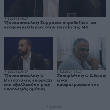
11:26
03.09.17
Τζανακόπουλος: Συμμαχία ακροδεξιών και
νεοφιλελεύθερων στην ηγεσία της ΝΔ
12:19
31.08.17
13:26
24.08.17
Τζανακόπουλος: Ο
Σκουρλέτης: Ο Άδωνις
Μητσοτάκης εκφράζει
είναι
την εξαλλοσύνη μιας
κρυφοχρυσαυγίτης
ακροδεξιάς ομάδας
ΔΙΑΦΗΜΙΣΗ