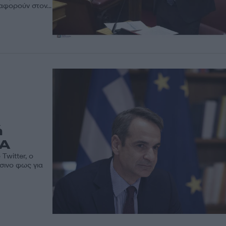
αφορούν στον...
ή
ΠΑ
Twitter, ο
σινο φως για