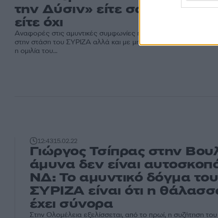
την Δύσιν» είτε σας αρέσει
είτε όχι
Αναφορές στις αμυντικές συμφωνίες που έχει συνάψει η χώρα
στην στάση του ΣΥΡΙΖΑ αλλά και με μηνύματα στην Τουρκία εί
η ομιλία του...
12:43
15.02.22
Γιώργος Τσίπρας στην Βου
άμυνα δεν είναι αυτοσκοπό
ΝΔ: Το αμυντικό δόγμα το
ΣΥΡΙΖΑ είναι ότι η θάλασσ
έχει σύνορα
Στην Ολομέλεια εξελίσσεται, από το πρωί, η συζήτηση το