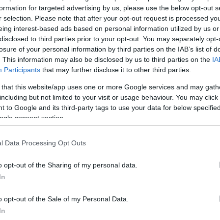
ουλος
formation for targeted advertising by us, please use the below opt-out s
άλας μια
r selection. Please note that after your opt-out request is processed y
eing interest-based ads based on personal information utilized by us or
disclosed to third parties prior to your opt-out. You may separately opt-
losure of your personal information by third parties on the IAB’s list of
. This information may also be disclosed by us to third parties on the
IA
Participants
that may further disclose it to other third parties.
 that this website/app uses one or more Google services and may gath
including but not limited to your visit or usage behaviour. You may click 
 to Google and its third-party tags to use your data for below specifi
ogle consent section.
σε με
υλή το
l Data Processing Opt Outs
αι
o opt-out of the Sharing of my personal data.
In
 για την
χεδίου
o opt-out of the Sale of my Personal Data.
In