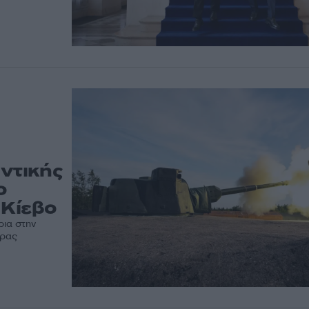
ντικής
ο
 Κίεβο
ρια στην
ώρας