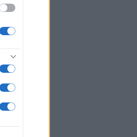
υρα
ς