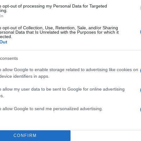
to opt-out of processing my Personal Data for Targeted
ing.
In
o opt-out of Collection, Use, Retention, Sale, and/or Sharing
ersonal Data that Is Unrelated with the Purposes for which it
lected.
Out
consents
o allow Google to enable storage related to advertising like cookies on
evice identifiers in apps.
o allow my user data to be sent to Google for online advertising
s.
to allow Google to send me personalized advertising.
13:05
15.02.22
ι
Μητσοτάκης: Στην Άγκ
ς
παραχαράσσουν Διεθνέ
CONFIRM