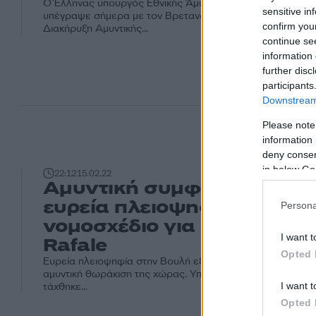
Ο Έλληνας υπουργός Εθνικής Άμυνας Νίκος Παναγιωτόπ
sensitive in
υπέγραψε σήμερα με τον Βρετανό ομόλογο του Μπεν Γου
confirm you
Διακήρυξη Αμυντικής...
continue se
information 
further disc
participants
Downstream 
Please note
information 
deny consent
in below Go
22:12
15.02.22
Αμυντική συμφωνία: Πέρα
ευρεία πλειοψηφία στη Βο
Persona
νομοσχέδιο για Belh@ara κ
I want t
Rafale
Opted 
Ευρεία πλειοψηφία στην Βουλή εξασφάλισε το νομοσχέδιο
αμυντική θωράκιση της χώρας. Υπέρ της αρχής του νομοσ
I want t
τάχθηκε...
Opted 