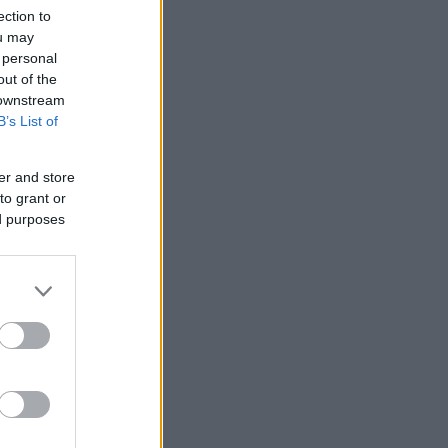
ection to
ou may
 personal
out of the
 downstream
B’s List of
er and store
to grant or
ed purposes