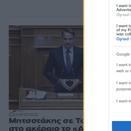
I want 
Advertis
Opted 
I want t
of my P
was col
Opted 
Google 
I want t
web or d
I want t
purpose
I want 
14:40
15.02.22
Μητσοτάκης σε Τσίπρα: Ισχύε
στο ακέραιο το «Ανήκομεν ει