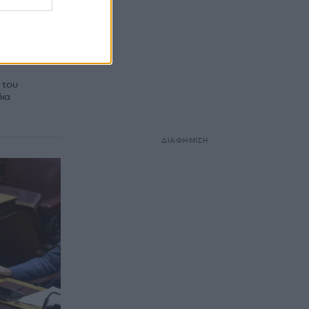
τορία
τος
α τη
 του
δια
ΔΙΑΦΗΜΙΣΗ