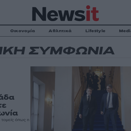
Οικονομία
Αθλητικά
Lifestyle
Medi
ΙΚΗ ΣΥΜΦΩΝΙΑ
λάδα
τε
ωνία
ε τομείς όπως η