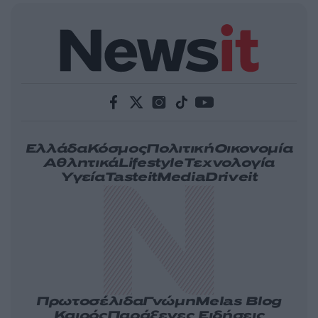
Ελλάδα
Κόσμος
Πολιτική
Οικονομία
Αθλητικά
Lifestyle
Τεχνολογία
Υγεία
Tasteit
Media
Driveit
Πρωτοσέλιδα
Γνώμη
Melas Blog
Καιρός
Παράξενες Ειδήσεις