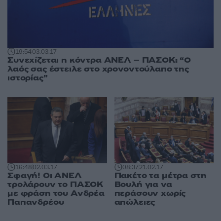
19:54
03.03.17
Συνεχίζεται η κόντρα ΑΝΕΛ – ΠΑΣΟΚ: “Ο
λαός σας έστειλε στο χρονοντούλαπο της
ιστορίας”
16:48
02.03.17
08:37
21.02.17
Σφαγή! Οι ΑΝΕΛ
Πακέτο τα μέτρα στη
τρολάρουν το ΠΑΣΟΚ
Βουλή για να
με φράση του Ανδρέα
περάσουν χωρίς
Παπανδρέου
απώλειες