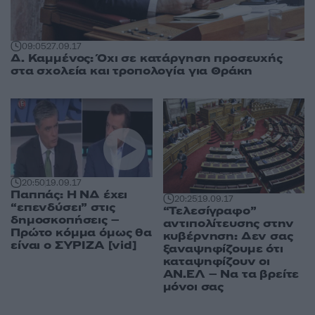
09:05
27.09.17
Δ. Καμμένος: Όχι σε κατάργηση προσευχής
στα σχολεία και τροπολογία για Θράκη
20:50
19.09.17
Παππάς: Η ΝΔ έχει
20:25
19.09.17
“επενδύσει” στις
“Τελεσίγραφο”
δημοσκοπήσεις –
αντιπολίτευσης στην
Πρώτο κόμμα όμως θα
κυβέρνηση: Δεν σας
είναι ο ΣΥΡΙΖΑ [vid]
ξαναψηφίζουμε ότι
καταψηφίζουν οι
ΑΝ.ΕΛ – Να τα βρείτε
μόνοι σας