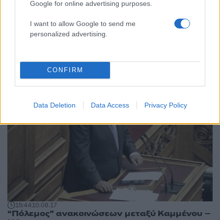
Google for online advertising purposes.
I want to allow Google to send me
18:32
11.08.17
personalized advertising.
Παραιτήθηκε από το ΔΣ του ΟΑΣΘ ο Ντίμης
Αργυρόπουλος των ΑΝΕΛ
CONFIRM
Data Deletion
Data Access
Privacy Policy
15:44
10.08.17
“Πόλεμος” ανακοινώσεων μεταξύ Καμμένου –