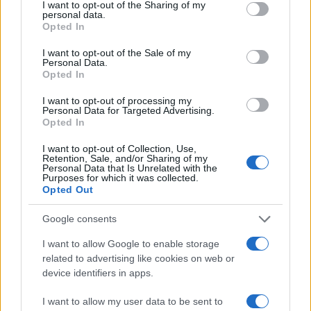
not limited to your visit or usage behaviour. You may click to
I want to opt-out of the Sharing of my
personal data.
grant or deny consent to Google and its third-party tags to
Opted In
use your data for below specified purposes in below Google
consent section.
I want to opt-out of the Sale of my
Personal Data.
Opted In
I want to opt-out of processing my
Personal Data for Targeted Advertising.
12:48
29.08.17
Opted In
ΑΝΕΛ: Ο Μητσοτάκης επέλεξε να συνεργαστεί
με θιασώτες του Χίτλερ
I want to opt-out of Collection, Use,
Retention, Sale, and/or Sharing of my
Personal Data that Is Unrelated with the
Purposes for which it was collected.
Opted Out
Google consents
I want to allow Google to enable storage
related to advertising like cookies on web or
device identifiers in apps.
I want to allow my user data to be sent to