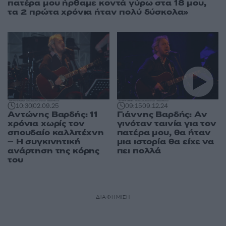
πατέρα μου ήρθαμε κοντά γύρω στα 18 μου,
τα 2 πρώτα χρόνια ήταν πολύ δύσκολα»
10:30
02.09.25
09:15
09.12.24
Αντώνης Βαρδής: 11
Γιάννης Βαρδής: Αν
χρόνια χωρίς τον
γινόταν ταινία για τον
σπουδαίο καλλιτέχνη
πατέρα μου, θα ήταν
– Η συγκινητική
μια ιστορία θα είχε να
ανάρτηση της κόρης
πει πολλά
του
ΔΙΑΦΗΜΙΣΗ