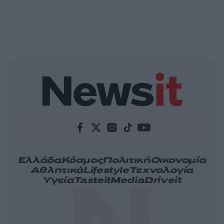
Ελλάδα
Κόσμος
Πολιτική
Οικονομία
Αθλητικά
Lifestyle
Τεχνολογία
Υγεία
Tasteit
Media
Driveit