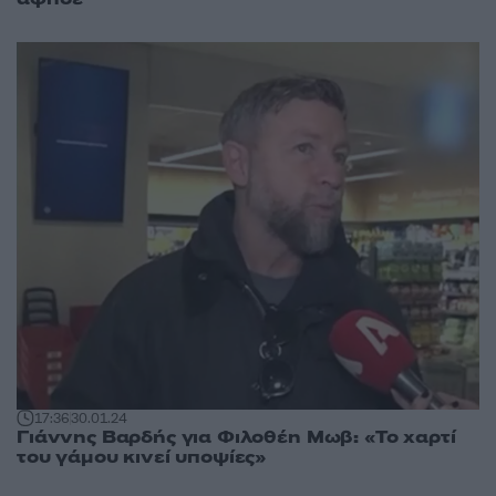
17:36
30.01.24
Γιάννης Βαρδής για Φιλοθέη Μωβ: «Το χαρτί
του γάμου κινεί υποψίες»