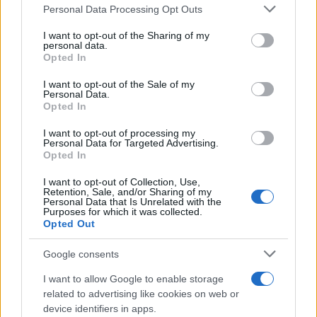
Please note that this website/app uses one or more Google
Personal Data Processing Opt Outs
services and may gather and store information including but
22:52
02.09.24
not limited to your visit or usage behaviour. You may click to
I want to opt-out of the Sharing of my
Γιάννης Βαρδής: Μου λένε «με τον πατέρα
personal data.
σου τα πίναμε» ενώ ξέρω ότι δεν έπινε ποτέ
grant or deny consent to Google and its third-party tags to
Opted In
use your data for below specified purposes in below Google
consent section.
I want to opt-out of the Sale of my
Personal Data.
Opted In
I want to opt-out of processing my
Personal Data for Targeted Advertising.
Opted In
I want to opt-out of Collection, Use,
Retention, Sale, and/or Sharing of my
Personal Data that Is Unrelated with the
Purposes for which it was collected.
Opted Out
Google consents
I want to allow Google to enable storage
21:21
07.08.24
related to advertising like cookies on web or
Η συγκινητική ανάρτηση του Γιάννη Βαρδή
device identifiers in apps.
για τα γενέθλια του πατέρα του - «Η μνήμη