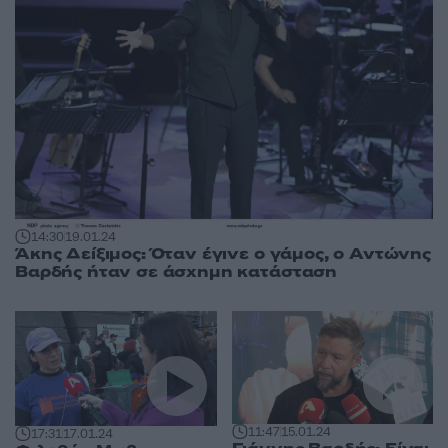
14:30
19.01.24
Άκης Δείξιμος: Όταν έγινε ο γάμος, ο Αντώνης
Βαρδής ήταν σε άσχημη κατάσταση
11:47
15.01.24
17:31
17.01.24