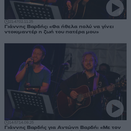
21:47
02.11.25
Γιάννης Βαρδής: «Θα ήθελα πολύ να γίνει
ντοκιμαντέρ η ζωή του πατέρα μου»
14:57
14.09.25
Γιάννης Βαρδής για Αντώνη Βαρδή: «Με τον