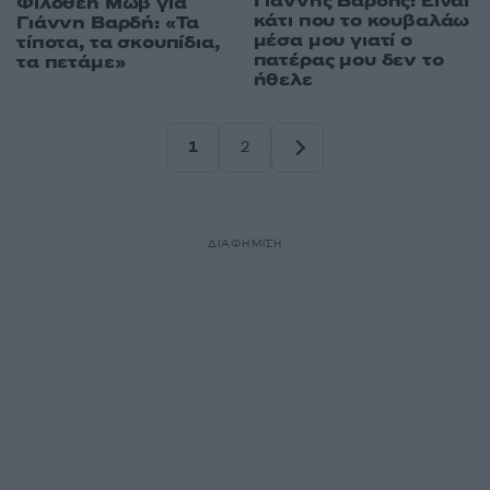
Γιάννης Βαρδής: Είναι
Φιλοθέη Μωβ για
κάτι που το κουβαλάω
Γιάννη Βαρδή: «Τα
μέσα μου γιατί ο
τίποτα, τα σκουπίδια,
πατέρας μου δεν το
τα πετάμε»
ήθελε
1
2
Σελίδα
Σελίδα
ΔΙΑΦΗΜΙΣΗ