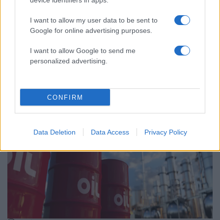
device identifiers in apps.
I want to allow my user data to be sent to
Google for online advertising purposes.
I want to allow Google to send me
personalized advertising.
15:22
01.04.26
Ο ΙΕΑ εκπέμπει SOS: Οι απώλειες πετρελαίου
θα είναι διπλάσιες από αυτές του Μαρτίου – Η
CONFIRM
τρέχουσα κρίση είναι μεγαλύτερη από αυτές
του 1973 και του 1979
Data Deletion
Data Access
Privacy Policy