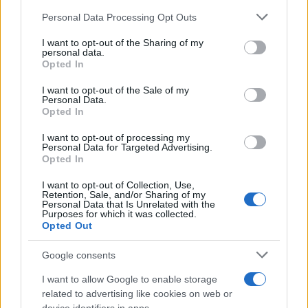
Please note that this website/app uses one or more Google
Personal Data Processing Opt Outs
services and may gather and store information including but
not limited to your visit or usage behaviour. You may click to
I want to opt-out of the Sharing of my
personal data.
grant or deny consent to Google and its third-party tags to
Opted In
use your data for below specified purposes in below Google
consent section.
I want to opt-out of the Sale of my
Personal Data.
Opted In
I want to opt-out of processing my
15:11
07.04.26
Personal Data for Targeted Advertising.
ΙΕΑ: Νέα προειδοποίηση ότι η τρέχουσα κρίση
Opted In
πετρελαίου και φυσικού αερίου είναι χειρότερη
από τα σοκ του 1973, του 1979 και του 2022
μαζί
I want to opt-out of Collection, Use,
Retention, Sale, and/or Sharing of my
Personal Data that Is Unrelated with the
Purposes for which it was collected.
Opted Out
Google consents
I want to allow Google to enable storage
related to advertising like cookies on web or