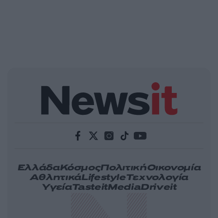
Ελλάδα
Κόσμος
Πολιτική
Οικονομία
Αθλητικά
Lifestyle
Τεχνολογία
Υγεία
Tasteit
Media
Driveit