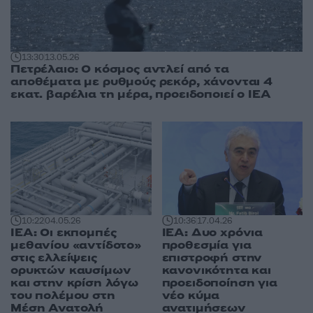
13:30
13.05.26
Πετρέλαιο: Ο κόσμος αντλεί από τα
αποθέματα με ρυθμούς ρεκόρ, χάνονται 4
εκατ. βαρέλια τη μέρα, προειδοποιεί ο IEA
10:22
04.05.26
10:36
17.04.26
ΙΕΑ: Οι εκπομπές
ΙΕΑ: Δυο χρόνια
μεθανίου «αντίδοτο»
προθεσμία για
στις ελλείψεις
επιστροφή στην
ορυκτών καυσίμων
κανονικότητα και
και στην κρίση λόγω
προειδοποίηση για
του πολέμου στη
νέο κύμα
Μέση Ανατολή
ανατιμήσεων