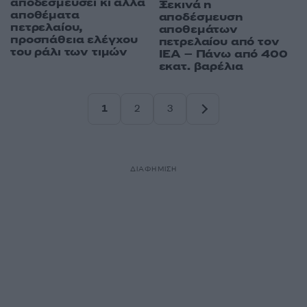
αποδεσμεύσει κι άλλα
Ξεκινά η
αποθέματα
αποδέσμευση
πετρελαίου,
αποθεμάτων
προσπάθεια ελέγχου
πετρελαίου από τον
του ράλι των τιμών
ΙΕΑ – Πάνω από 400
εκατ. βαρέλια
1
2
3
Σελίδα
Σελίδα
Σελίδα
ΔΙΑΦΗΜΙΣΗ