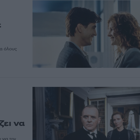
ε
για όλους
ζει να
 για την