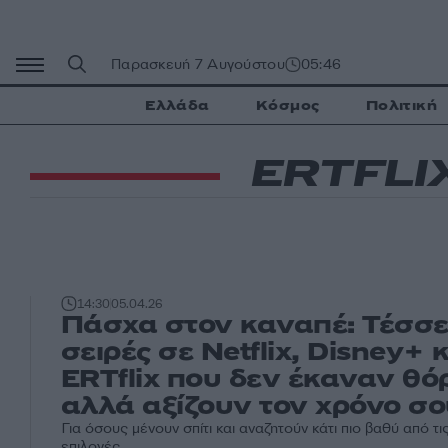
Μετάβαση
σε
περιεχόμενο
Παρασκευή 7 Αυγούστου
05:46
Ελλάδα
Κόσμος
Πολιτική
ERTFLI
14:30
05.04.26
Πάσχα στον καναπέ: Τέσσε
σειρές σε Netflix, Disney+ κ
ERTflix που δεν έκαναν θ
αλλά αξίζουν τον χρόνο σ
Για όσους μένουν σπίτι και αναζητούν κάτι πιο βαθύ από τ
επιλογές