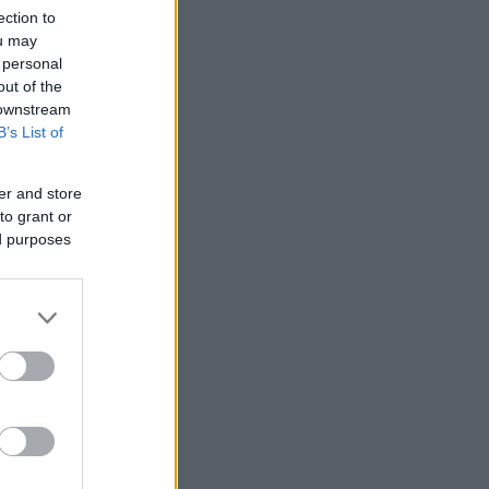
ection to
ou may
 personal
out of the
 downstream
B’s List of
er and store
to grant or
ed purposes
7