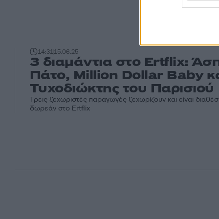
14:31
15.06.25
3 διαμάντια στο Ertflix: Άσ
Πάτο, Million Dollar Baby κ
Τυχοδιώκτης του Παρισιού
Τρεις ξεχωριστές παραγωγές ξεχωρίζουν και είναι διαθέσ
δωρεάν στο Ertflix