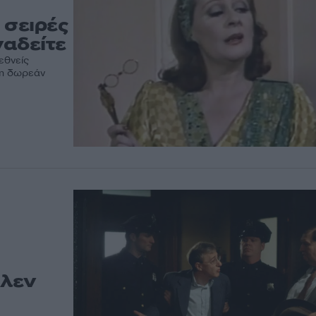
 σειρές
ναδείτε
εθνείς
 η δωρεάν
Άλεν