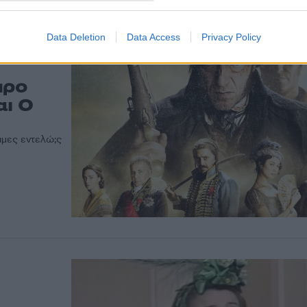
Data Deletion
Data Access
Privacy Policy
προ
αι Ο
ιμες εντελώ;ς