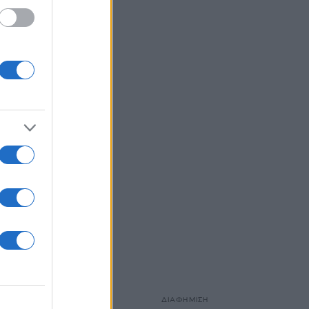
τε να
 και
τερο από ένα
τω από ένα
ΔΙΑΦΗΜΙΣΗ