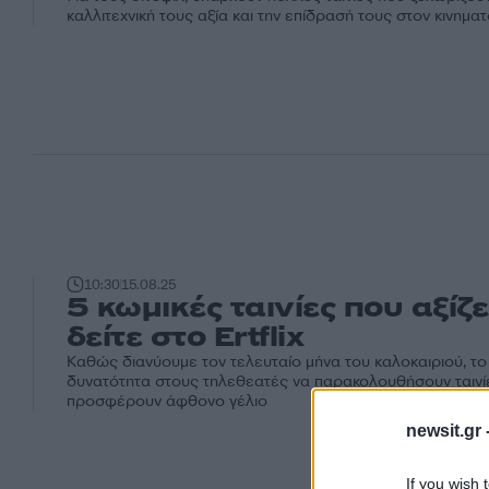
καλλιτεχνική τους αξία και την επίδρασή τους στον κινηματ
10:30
15.08.25
5 κωμικές ταινίες που αξίζε
δείτε στο Ertflix
Καθώς διανύουμε τον τελευταίο μήνα του καλοκαιριού, το Er
δυνατότητα στους τηλεθεατές να παρακολουθήσουν ταινί
προσφέρουν άφθονο γέλιο
newsit.gr 
If you wish 