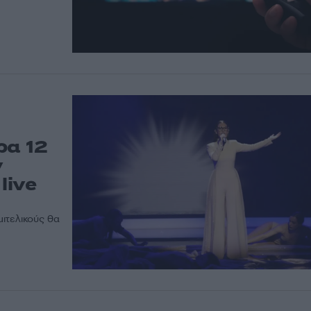
ρα 12
ν
live
ιτελικούς θα