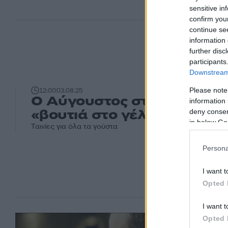
sensitive in
confirm you
continue se
information 
further disc
participants
Downstream 
Please note
12:00
03.08.25
Ο Αύγουστος στο ERTFLIX 
information 
«βουτιά στο γέλιο»
deny consent
in below Go
Ταινίες για όλα τα γούστα
Persona
I want t
Opted 
I want t
Opted 