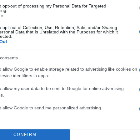
to opt-out of processing my Personal Data for Targeted
ing.
In
o opt-out of Collection, Use, Retention, Sale, and/or Sharing
ersonal Data that Is Unrelated with the Purposes for which it
lected.
Out
consents
o allow Google to enable storage related to advertising like cookies on
evice identifiers in apps.
ή
15:31
12.07.25
5 μίνι σειρές που μπορεί
o allow my user data to be sent to Google for online advertising
δείτε δωρεάν στο Ertflix
s.
α
θα σας καθηλώσουν
to allow Google to send me personalized advertising.
Καθώς οι θερμοκρασίες πιάνουν... κόκκινιο, τι καλύ
Σαββατοκύριακο με... τηλεόραση και μίνι σειρές κά
κλιματιστικό!...
CONFIRM