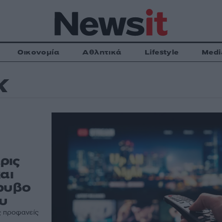
Οικονομία
Αθλητικά
Lifestyle
Medi
X
ρις
αι
όρυβο
ου
ις προφανείς