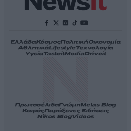
Ελλάδα
Κόσμος
Πολιτική
Οικονομία
Αθλητικά
Lifestyle
Τεχνολογία
Υγεία
Tasteit
Media
Driveit
Πρωτοσέλιδα
Γνώμη
Melas Blog
Καιρός
Παράξενες Ειδήσεις
Nikos Blog
Videos