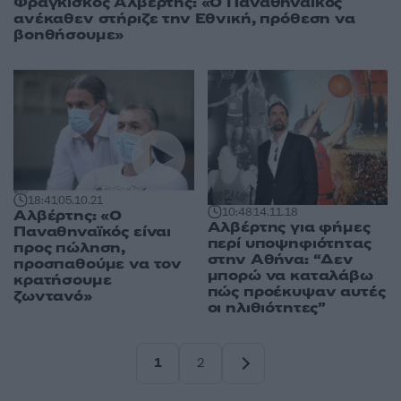
Φραγκίσκος Αλβέρτης: «Ο Παναθηναϊκός
ανέκαθεν στήριζε την Εθνική, πρόθεση να
βοηθήσουμε»
18:41
05.10.21
10:48
14.11.18
Αλβέρτης: «Ο
Αλβέρτης για φήμες
Παναθηναϊκός είναι
περί υποψηφιότητας
προς πώληση,
στην Αθήνα: “Δεν
προσπαθούμε να τον
μπορώ να καταλάβω
κρατήσουμε
πώς προέκυψαν αυτές
ζωντανό»
οι ηλιθιότητες”
1
2
Σελίδα
Σελίδα