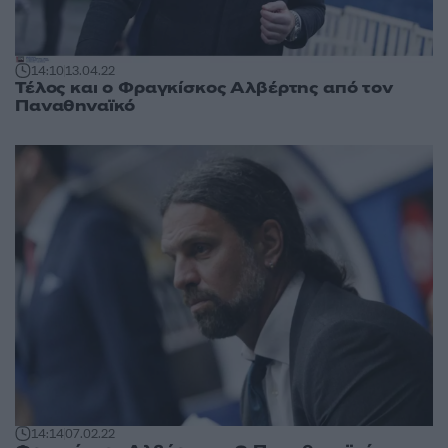
14:10
13.04.22
Τέλος και ο Φραγκίσκος Αλβέρτης από τον
Παναθηναϊκό
14:14
07.02.22