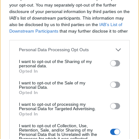
your opt-out. You may separately opt-out of the further
disclosure of your personal information by third parties on the
IAB’s list of downstream participants. This information may
also be disclosed by us to third parties on the
IAB’s List of
Downstream Participants
that may further disclose it to other
third parties.
Please note that this website/app uses one or more Google
Personal Data Processing Opt Outs
services and may gather and store information including but
not limited to your visit or usage behaviour. You may click to
I want to opt-out of the Sharing of my
personal data.
grant or deny consent to Google and its third-party tags to
Opted In
use your data for below specified purposes in below Google
consent section.
I want to opt-out of the Sale of my
Personal Data.
Opted In
I want to opt-out of processing my
17:30
22.05.24
Personal Data for Targeted Advertising.
Final Four 2024: Ο Φραγκίσκος Αλβέρτης θα
Opted In
ταξιδέψει με την αποστολή του Παναθηναϊκού
στο Βερολίνο
I want to opt-out of Collection, Use,
Retention, Sale, and/or Sharing of my
Personal Data that Is Unrelated with the
Purposes for which it was collected.