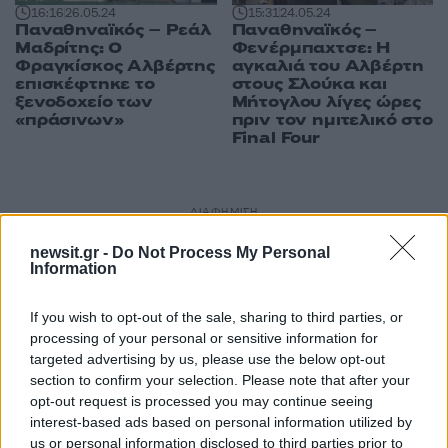
16:16
26.05.24
15:31
24.05.24
Παναθηναϊκός – Ρεάλ
Παναθηναϊκός –
Μαδρίτης: Ο
Φενέρμπαχτσε: Η
Φραγκίσκος Αλβέρτης
αγκαλιά του Αλβέρτη
επισκέφτηκε το
στους Σλούκα και
ξενοδοχείο των
Μήτογλου λίγες ώρες
«πράσινων»
πριν τον ημιτελικό στο
Final Four
ΔΙΑΦΗΜΙΣΗ
newsit.gr -
Do Not Process My Personal
Information
If you wish to opt-out of the sale, sharing to third parties, or
processing of your personal or sensitive information for
targeted advertising by us, please use the below opt-out
section to confirm your selection. Please note that after your
opt-out request is processed you may continue seeing
interest-based ads based on personal information utilized by
us or personal information disclosed to third parties prior to