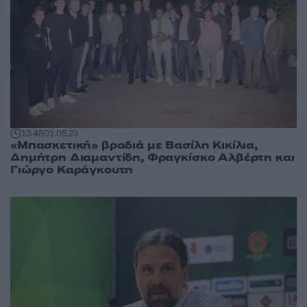
13:45
01.05.23
«Μπασκετική» βραδιά με Βασίλη Κικίλια,
Δημήτρη Διαμαντίδη, Φραγκίσκο Αλβέρτη και
Γιώργο Καράγκουτη