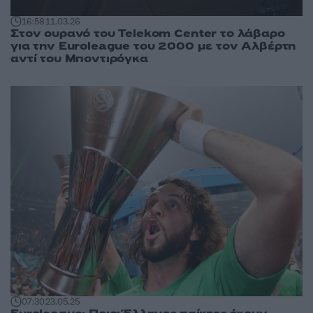
16:58
11.03.26
Στον ουρανό του Telekom Center το λάβαρο
για την Euroleague του 2000 με τον Αλβέρτη
αντί του Μποντιρόγκα
07:30
23.05.25