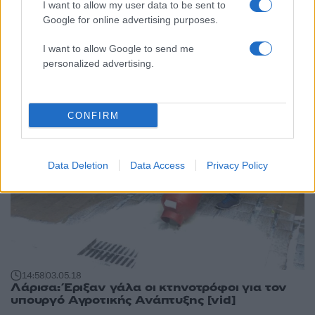
I want to allow my user data to be sent to
14:54
11.05.18
Google for online advertising purposes.
Ο δρόμος για την κορυφή έχει άλλη αξία
I want to allow Google to send me
personalized advertising.
CONFIRM
Data Deletion
Data Access
Privacy Policy
14:58
03.05.18
Λάρισα: Έριξαν γάλα οι κτηνοτρόφοι για τον
υπουργό Αγροτικής Ανάπτυξης [vid]