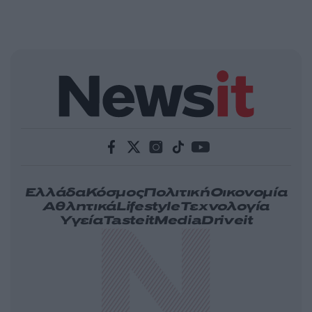
Ελλάδα
Κόσμος
Πολιτική
Οικονομία
Αθλητικά
Lifestyle
Τεχνολογία
Υγεία
Tasteit
Media
Driveit