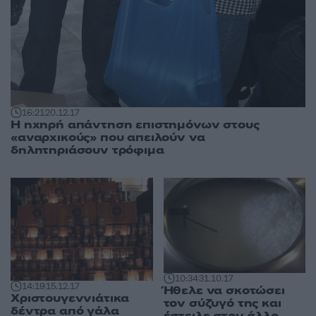
16:21
20.12.17
Η ηχηρή απάντηση επιστημόνων στους
«αναρχικούς» που απειλούν να
δηλητηριάσουν τρόφιμα
10:34
31.10.17
14:19
15.12.17
Ήθελε να σκοτώσει
Χριστουγεννιάτικα
τον σύζυγό της και
δέντρα από γάλα
έστειλε στον άλλο