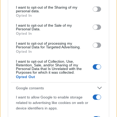
services and may gather and store information including but
not limited to your visit or usage behaviour. You may click to
I want to opt-out of the Sharing of my
personal data.
grant or deny consent to Google and its third-party tags to
Opted In
use your data for below specified purposes in below Google
06:00
01.06.18
consent section.
I want to opt-out of the Sale of my
Η ΟΛΥΜΠΟΣ γιορτάζει την Παγκόσμια Ημέρα
Personal Data.
Γάλακτος
Opted In
I want to opt-out of processing my
Personal Data for Targeted Advertising.
Opted In
I want to opt-out of Collection, Use,
Retention, Sale, and/or Sharing of my
Personal Data that Is Unrelated with the
Purposes for which it was collected.
Opted Out
Google consents
I want to allow Google to enable storage
related to advertising like cookies on web or
device identifiers in apps.