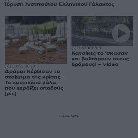
Ίδρυση Ινστιτούτου Ελληνικού Γάλακτος
21:59
03.08.18
Κατσίκες το ‘σκασαν
και βολτάρουν στους
δρόμους! – video
11:35
21.08.18
Δράμα: Κέρδισαν το
στοίχημα της κρίσης –
Το κατσικίσιο γάλα
που κερδίζει οπαδούς
[pic]
ΔΙΑΦΗΜΙΣΗ