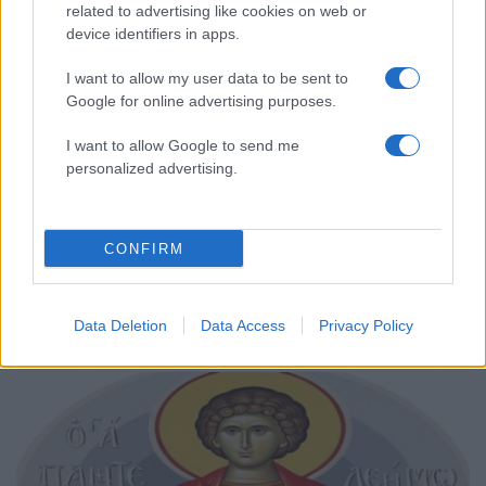
related to advertising like cookies on web or
device identifiers in apps.
I want to allow my user data to be sent to
Google for online advertising purposes.
I want to allow Google to send me
personalized advertising.
CONFIRM
12:08
17.09.19
Η γλυκιά ευχή του Κυριάκου Μητσοτάκη στην
Data Deletion
Data Access
Privacy Policy
κόρη του Σοφία