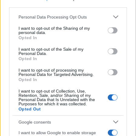
third parties.
Please note that this website/app uses one or more Google
Personal Data Processing Opt Outs
services and may gather and store information including but
not limited to your visit or usage behaviour. You may click to
I want to opt-out of the Sharing of my
personal data.
grant or deny consent to Google and its third-party tags to
Opted In
use your data for below specified purposes in below Google
consent section.
I want to opt-out of the Sale of my
Personal Data.
Opted In
I want to opt-out of processing my
Personal Data for Targeted Advertising.
12:03
02.07.20
Βόλος: Αξέχαστη ονομαστική γιορτή με ένα
Opted In
όπλο να τον σημαδεύει! Απίστευτες σκηνές
μέσα στο σπίτι του
I want to opt-out of Collection, Use,
Retention, Sale, and/or Sharing of my
Personal Data that Is Unrelated with the
Purposes for which it was collected.
Opted Out
Google consents
I want to allow Google to enable storage