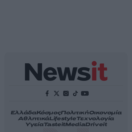
Ελλάδα
Κόσμος
Πολιτική
Οικονομία
Αθλητικά
Lifestyle
Τεχνολογία
Υγεία
Tasteit
Media
Driveit