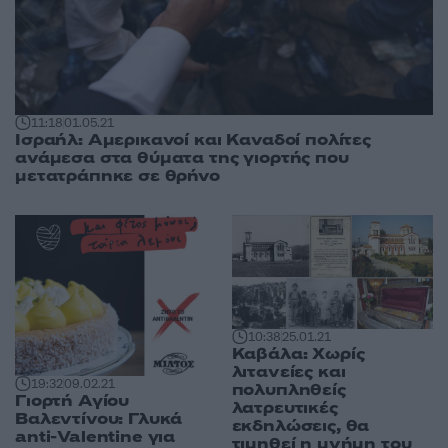
11:18
01.05.21
Ισραήλ: Αμερικανοί και Καναδοί πολίτες
ανάμεσα στα θύματα της γιορτής που
μετατράπηκε σε θρήνο
10:38
25.01.21
Καβάλα: Χωρίς
λιτανείες και
19:32
09.02.21
πολυπληθείς
Γιορτή Αγίου
λατρευτικές
Βαλεντίνου: Γλυκά
εκδηλώσεις, θα
anti-Valentine για
τιμηθεί η μνήμη του