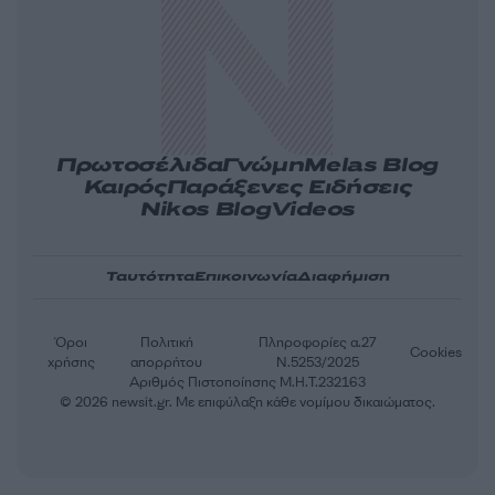
Πρωτοσέλιδα
Γνώμη
Melas Blog
Καιρός
Παράξενες Ειδήσεις
Nikos Blog
Videos
Ταυτότητα
Επικοινωνία
Διαφήμιση
Όροι
Πολιτική
Πληροφορίες α.27
Cookies
χρήσης
απορρήτου
Ν.5253/2025
Αριθμός Πιστοποίησης Μ.Η.Τ.232163
© 2026 newsit.gr. Με επιφύλαξη κάθε νομίμου δικαιώματος.