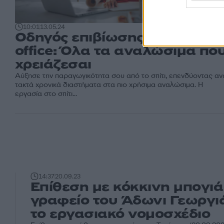
10:01
13.05.24
Οδηγός επιβίωσης home
office: Όλα τα αναλώσιμα πο
χρειάζεσαι
Αύξησε την παραγωγικότητα σου από το σπίτι, επενδύοντας αν
τακτά χρονικά διαστήματα στα πιο χρήσιμα αναλώσιμα. Η
εργασία στο σπίτι...
14:37
20.09.23
Επίθεση με κόκκινη μπογιά
γραφείο του Άδωνι Γεωργι
το εργασιακό νομοσχέδιο