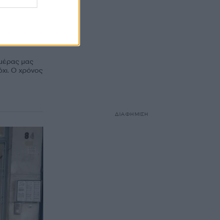
γιεινή
 μέρας μας
όχι. Ο χρόνος
ΔΙΑΦΗΜΙΣΗ