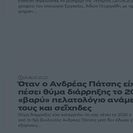
Επίθεση σημειώθηκε το μεσημέρι της Τετάρτης (20.09.2023
γραφείο του υπουργού Εργασίας, Άδωνι Γεωργιάδη, με α
ψήφιση-...
18:26
25.10.22
Όταν ο Ανδρέας Πάτσης εί
πέσει θύμα διάρρηξης το 20
«βαρύ» πελατολόγιο ανάμ
τους και σεΐχηδες
Θύμα διάρρηξης είχε καταγγείλει ότι είχε πέσει το 2016 ο
από τη ΝΔ βουλευτής Ανδρέας Πάτσης γιατί δεν έδωσε ε
εξηγήσεις...