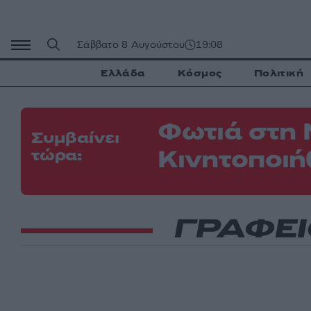
Μετάβαση
σε
περιεχόμενο
Σάββατο 8 Αυγούστου
19:08
Ελλάδα
Κόσμος
Πολιτική
Φωτιά στη 
Συμβαίνει
Κινητοποιή
τώρα:
ΓΡΑΦΕ