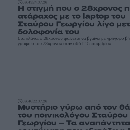
06:43
24.07.26
Η στιγμή που ο 28χρονος 
ατάραχος με το laptop του
Σταύρου Γεωργίου λίγο μετ
δολοφονία του
Στα πλάνα, ο 28χρονος φαίνεται να βγαίνει με γρήγορο β
γραφείο του 73χρονου στην οδό Γ' Σεπτεμβρίου
06:46
22.07.26
Μυστήριο γύρω από τον θ
του ποινικολόγου Σταύρου
Γεωργίου – Τα αναπάντητ