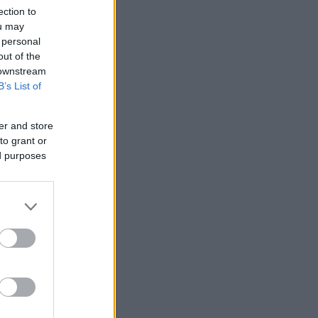
ection to
ou may
 personal
out of the
 downstream
B’s List of
er and store
to grant or
ed purposes