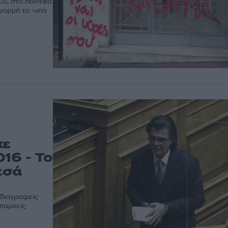
), στο πολιτικό
φορμή το -υπό
χε
16 - Το
εσά
 διαγραφείς
παρκείς