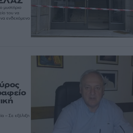
 ΕΛΑΣ
το μυστήριο
ίο του να
νένα ενδεχόμενο
αύρος
ραφείο
τική
ία – Σε εξέλιξη