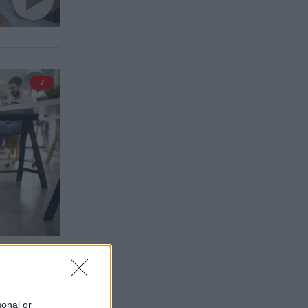
7
sonal or