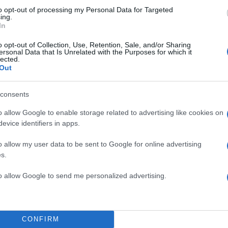
to opt-out of processing my Personal Data for Targeted
ing.
 Γραφείο
In
σίας
o opt-out of Collection, Use, Retention, Sale, and/or Sharing
ersonal Data that Is Unrelated with the Purposes for which it
lected.
Out
consents
o allow Google to enable storage related to advertising like cookies on
evice identifiers in apps.
o allow my user data to be sent to Google for online advertising
s.
to allow Google to send me personalized advertising.
CONFIRM