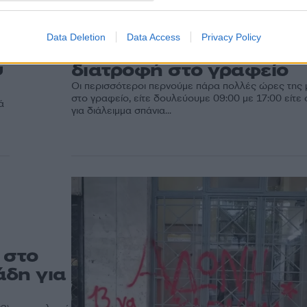
Data Deletion
Data Access
Privacy Policy
08:01
24.01.24
Πώς να ακολουθήσετε υ
υ
διατροφή στο γραφείο
Οι περισσότεροι περνούμε πάρα πολλές ώρες της
στο γραφείο, είτε δουλεύουμε 09:00 με 17:00 είτε 
ά
για διάλειμμα σπάνια...
 στο
άδη για