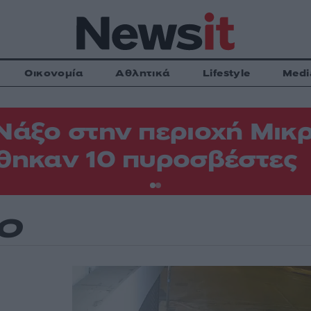
Οικονομία
Αθλητικά
Lifestyle
Medi
Νάξο στην περιοχή Μικρ
θηκαν 10 πυροσβέστες
ΙΟ