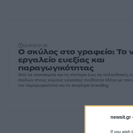
12:30
12.07.26
Ο σκύλος στο γραφείο: Το 
εργαλείο ευεξίας και
παραγωγικότητας
Από τα νοσοκομεία και τις startups έως τις πολυεθνικές, 
σκύλων στους χώρους εργασίας συνδέεται πλέον με την ψ
την παραγωγικότητα και το employer branding
newsit.gr 
If you wish 