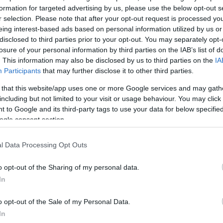
formation for targeted advertising by us, please use the below opt-out s
r selection. Please note that after your opt-out request is processed y
ρούν
eing interest-based ads based on personal information utilized by us or
disclosed to third parties prior to your opt-out. You may separately opt-
η σας
losure of your personal information by third parties on the IAB’s list of
. This information may also be disclosed by us to third parties on the
IA
ύς παράγοντες,
Participants
that may further disclose it to other third parties.
κέψεις ή άλλα
 that this website/app uses one or more Google services and may gath
including but not limited to your visit or usage behaviour. You may click 
 to Google and its third-party tags to use your data for below specifi
ogle consent section.
l Data Processing Opt Outs
o opt-out of the Sharing of my personal data.
In
φείο
o opt-out of the Sale of my Personal Data.
τών από
In
στην