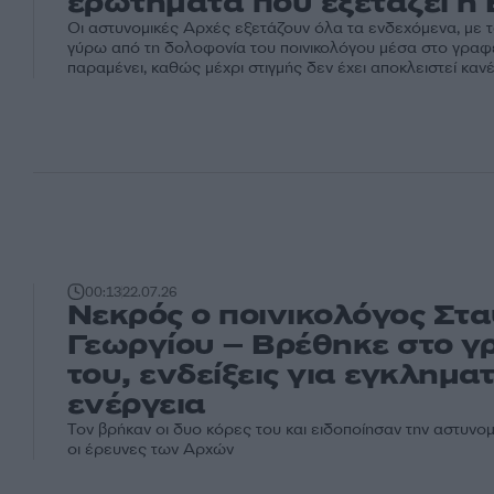
ερωτήματα που εξετάζει η
Οι αστυνομικές Αρχές εξετάζουν όλα τα ενδεχόμενα, με 
γύρω από τη δολοφονία του ποινικολόγου μέσα στο γραφε
παραμένει, καθώς μέχρι στιγμής δεν έχει αποκλειστεί κα
00:13
22.07.26
Νεκρός ο ποινικολόγος Στ
Γεωργίου – Βρέθηκε στο γ
του, ενδείξεις για εγκλημα
ενέργεια
Τον βρήκαν οι δυο κόρες του και ειδοποίησαν την αστυνομ
οι έρευνες των Αρχών