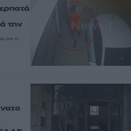
περπατά
ά την
ήμα από το
άνατο
α