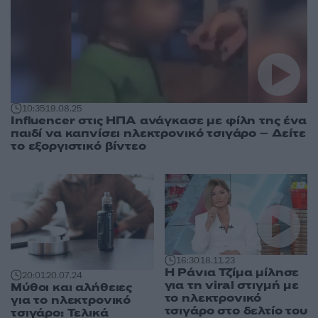
10:35
19.08.25
Ιnfluencer στις ΗΠΑ ανάγκασε με φίλη της ένα
παιδί να καπνίσει ηλεκτρονικό τσιγάρο – Δείτε
το εξοργιστικό βίντεο
16:30
18.11.23
Η Ράνια Τζίμα μίλησε
20:01
20.07.24
για τη viral στιγμή με
Μύθοι και αλήθειες
το ηλεκτρονικό
για το ηλεκτρονικό
τσιγάρο στο δελτίο του
τσιγάρο: Τελικά