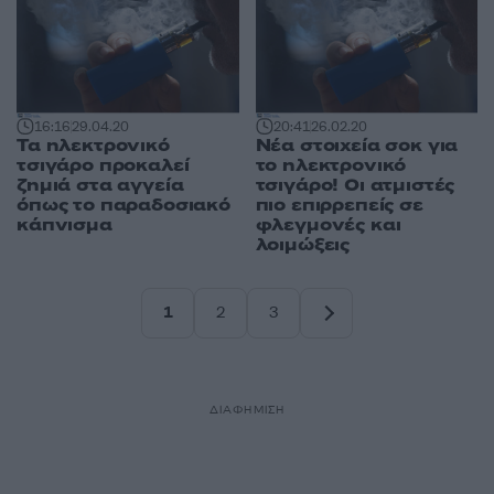
16:16
29.04.20
20:41
26.02.20
Τα ηλεκτρονικό
Νέα στοιχεία σοκ για
τσιγάρο προκαλεί
το ηλεκτρονικό
ζημιά στα αγγεία
τσιγάρο! Οι ατμιστές
όπως το παραδοσιακό
πιο επιρρεπείς σε
κάπνισμα
φλεγμονές και
λοιμώξεις
1
2
3
Σελίδα
Σελίδα
Σελίδα
ΔΙΑΦΗΜΙΣΗ