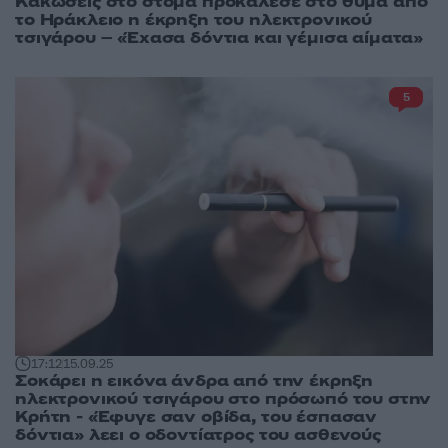
Κακώσεις στο στόμα προκάλεσε στο θύμα από
το Ηράκλειο η έκρηξη του ηλεκτρονικού
τσιγάρου – «Έχασα δόντια και γέμισα αίματα»
5
17:12
15.09.25
Σοκάρει η εικόνα άνδρα από την έκρηξη
ηλεκτρονικού τσιγάρου στο πρόσωπό του στην
Κρήτη - «Έφυγε σαν οβίδα, του έσπασαν
δόντια» λεει ο οδοντίατρος του ασθενούς