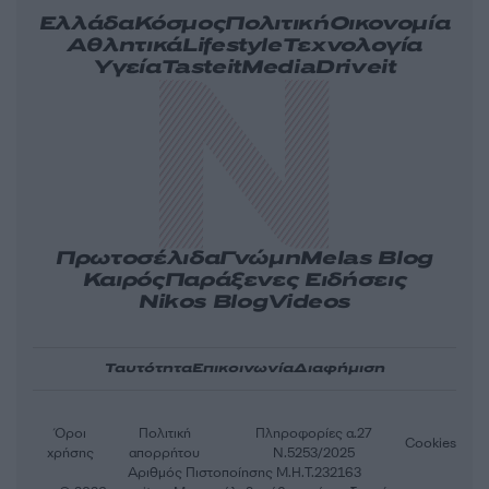
Ελλάδα
Κόσμος
Πολιτική
Οικονομία
Αθλητικά
Lifestyle
Τεχνολογία
Υγεία
Tasteit
Media
Driveit
Πρωτοσέλιδα
Γνώμη
Melas Blog
Καιρός
Παράξενες Ειδήσεις
Nikos Blog
Videos
Ταυτότητα
Επικοινωνία
Διαφήμιση
Όροι
Πολιτική
Πληροφορίες α.27
Cookies
χρήσης
απορρήτου
Ν.5253/2025
Αριθμός Πιστοποίησης Μ.Η.Τ.232163