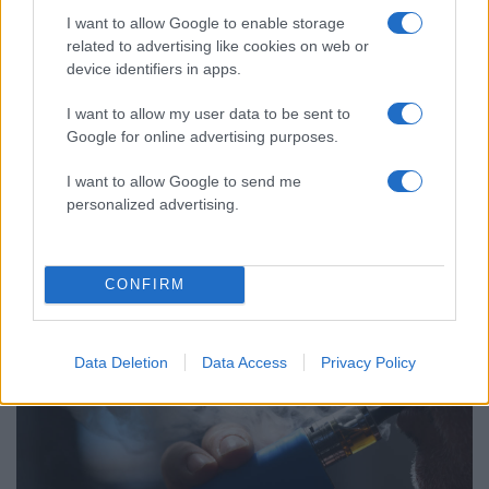
I want to allow Google to enable storage
related to advertising like cookies on web or
device identifiers in apps.
I want to allow my user data to be sent to
Google for online advertising purposes.
I want to allow Google to send me
09:52
13.02.23
«Σοβαρός κίνδυνος» κορονοϊού και για όσους
personalized advertising.
κάνουν ηλεκτρονικό τσιγάρο - Τι δείχνει
έρευνα με επικεφαλής Έλληνα επιστήμονα
CONFIRM
Data Deletion
Data Access
Privacy Policy