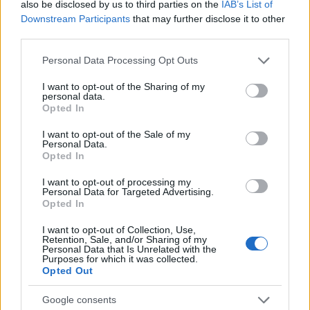
also be disclosed by us to third parties on the
IAB’s List of
Downstream Participants
that may further disclose it to other
third parties.
Please note that this website/app uses one or more Google
Personal Data Processing Opt Outs
services and may gather and store information including but
not limited to your visit or usage behaviour. You may click to
I want to opt-out of the Sharing of my
personal data.
grant or deny consent to Google and its third-party tags to
Opted In
use your data for below specified purposes in below Google
consent section.
I want to opt-out of the Sale of my
Personal Data.
Opted In
14:39
31.05.23
Ανησυχητικά τα στοιχεία για το κάπνισμα –
Απρόσκοπτη πρόσβαση έχουν οι έφηβοι σε
I want to opt-out of processing my
Personal Data for Targeted Advertising.
ηλεκτρονικά τσιγάρα και ναργιλέδες
Opted In
I want to opt-out of Collection, Use,
Retention, Sale, and/or Sharing of my
Personal Data that Is Unrelated with the
Purposes for which it was collected.
Opted Out
Google consents