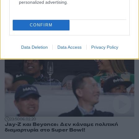
personalized advertising.
16:57
12.05.20
Ανοιχτή επιστολή από την Alicia Keys και τον
Jay-Z για την εν ψυχρώ δολοφονία στη
Τζόρτζια
CONFIRM
Data Deletion
Data Access
Privacy Policy
23:50
06.02.20
Jay-Z και Beyonce: Δεν κάναμε πολιτική
διαμαρτυρία στο Super Bowl!