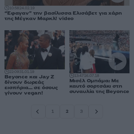
10:58
24.02.19
“Έφαγαν” την βασίλισσα Ελισάβετ για χάρη
της Μέγκαν Μαρκλ! video
22:09
31.01.19
13:47
16.07.18
Beyonce και Jay Z
Μισέλ Ομπάμα: Με
δίνουν δωρεάς
καυτό σορτσάκι στη
εισιτήρια… σε όσους
συναυλία της Beyonce
γίνουν vegan!
1
2
3
Σελίδα
Σελίδα
Σελίδα