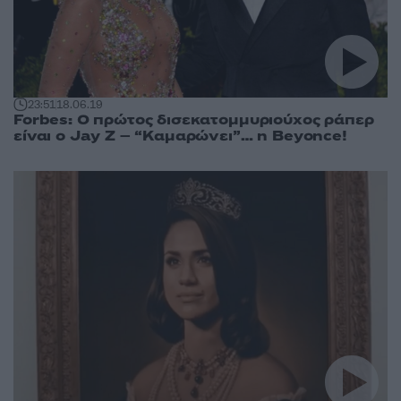
23:51
18.06.19
Forbes: Ο πρώτος δισεκατομμυριούχος ράπερ
είναι ο Jay Z – “Καμαρώνει”… η Beyonce!