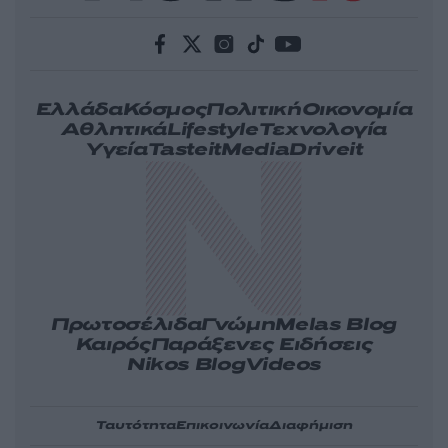
Ελλάδα
Κόσμος
Πολιτική
Οικονομία
Αθλητικά
Lifestyle
Τεχνολογία
Υγεία
Tasteit
Media
Driveit
Πρωτοσέλιδα
Γνώμη
Melas Blog
Καιρός
Παράξενες Ειδήσεις
Nikos Blog
Videos
Ταυτότητα
Επικοινωνία
Διαφήμιση