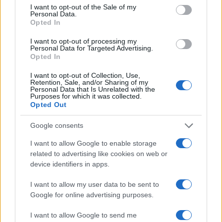
consent section.
I want to opt-out of the Sale of my
Personal Data.
Opted In
I want to opt-out of processing my
Personal Data for Targeted Advertising.
16:53
26.02.21
Opted In
Ο Jay-Z πούλησε το 50% της… σαμπάνιας του
στη Louis Vuitton
I want to opt-out of Collection, Use,
Retention, Sale, and/or Sharing of my
Personal Data that Is Unrelated with the
Purposes for which it was collected.
Opted Out
Google consents
I want to allow Google to enable storage
related to advertising like cookies on web or
device identifiers in apps.
I want to allow my user data to be sent to
Google for online advertising purposes.
I want to allow Google to send me