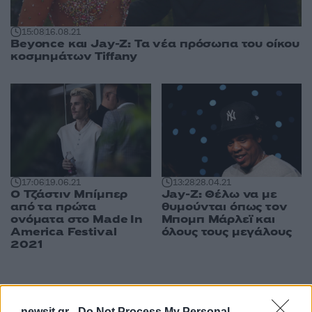
15:08
16.08.21
Beyonce και Jay-Z: Τα νέα πρόσωπα του οίκου
κοσμημάτων Tiffany
17:06
19.06.21
13:28
28.04.21
Ο Τζάστιν Μπίμπερ
Jay-Z: Θέλω να με
από τα πρώτα
θυμούνται όπως τον
ονόματα στο Made In
Μπομπ Μάρλεϊ και
America Festival
όλους τους μεγάλους
2021
ΔΙΑΦΗΜΙΣΗ
newsit.gr -
Do Not Process My Personal