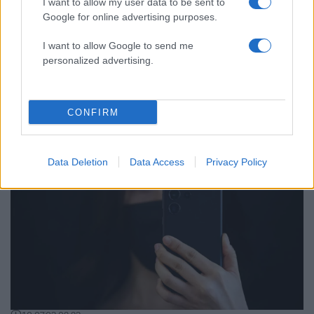
I want to allow my user data to be sent to
Google for online advertising purposes.
I want to allow Google to send me
personalized advertising.
14:44
10.04.23
Αυτή είναι η συμμορία που «ξάφριζε»
καταστήματα με τη μέθοδο της απασχόλησης
CONFIRM
Data Deletion
Data Access
Privacy Policy