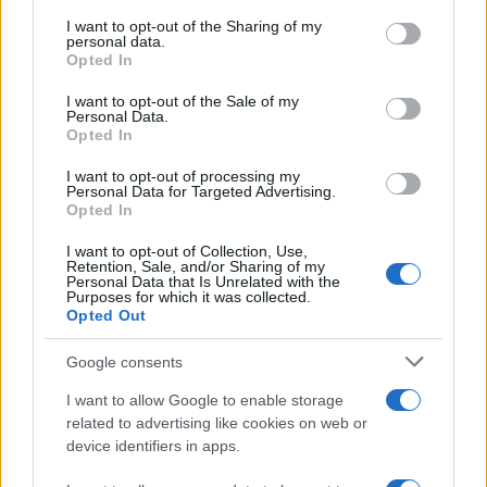
services and may gather and store information including but
not limited to your visit or usage behaviour. You may click to
I want to opt-out of the Sharing of my
personal data.
grant or deny consent to Google and its third-party tags to
Opted In
use your data for below specified purposes in below Google
consent section.
I want to opt-out of the Sale of my
Personal Data.
09:05
04.08.23
Opted In
Πώς θα μπει τέλος στις ατελείωτες ουρές στο
Κτηματολόγιο - Από 28 Αυγούστου ο αριθμός
I want to opt-out of processing my
προτεραιότητας στα κινητά μας
Personal Data for Targeted Advertising.
Opted In
I want to opt-out of Collection, Use,
Retention, Sale, and/or Sharing of my
Personal Data that Is Unrelated with the
Purposes for which it was collected.
Opted Out
Google consents
I want to allow Google to enable storage
related to advertising like cookies on web or
device identifiers in apps.