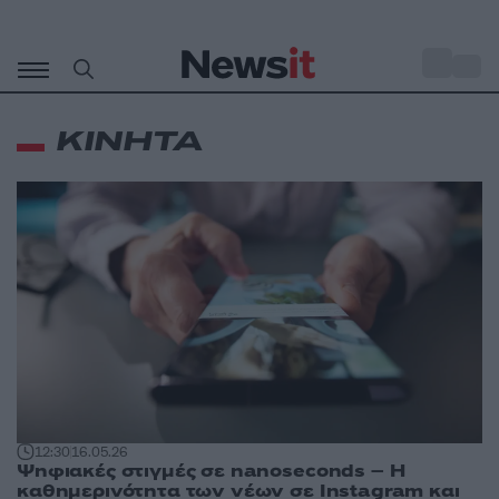
Μετάβαση
σε
o
30
περιεχόμενο
ΚΙΝΗΤΑ
12:30
16.05.26
Ψηφιακές στιγμές σε nanoseconds – Η
καθημερινότητα των νέων σε Instagram και