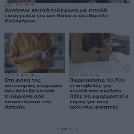
16:07
13.03.25
Ανοίγουν κινητά τηλέφωνα με εντολή
εισαγγελέα για τον θάνατο του Βασίλη
Καλογήρου
15:32
14.12.24
11:11
29.11.24
Στη φάκα της
Πιερρακάκης: 10.700
αστυνομίας συμμορία
οι αποβολές για
που έκλεβε κινητά
κινητά στα σχολεία –
τηλέφωνα από
Πότε θα εφαρμοστεί ο
καταστήματα της
νόμος για τους
Αττικής
αιώνιους φοιτητές
ΔΙΑΦΗΜΙΣΗ