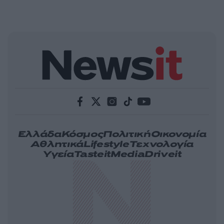
Ελλάδα
Κόσμος
Πολιτική
Οικονομία
Αθλητικά
Lifestyle
Τεχνολογία
Υγεία
Tasteit
Media
Driveit