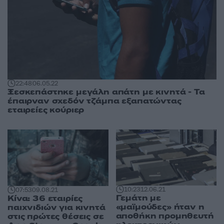
22:48
06.05.22
Ξεσκεπάστηκε μεγάλη απάτη με κινητά - Τα
έπαιρναν σχεδόν τζάμπα εξαπατώντας
εταιρείες κούριερ
10:23
12.06.21
07:53
09.08.21
Γεμάτη με
Κίνα: 36 εταιρίες
«μαϊμούδες» ήταν η
παιχνιδιών για κινητά
αποθήκη προμηθευτή
στις πρώτες θέσεις σε