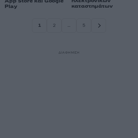
ηλεκτρονικών
App Store και Google
καταστημάτων
Play
1
2
…
5
Σελίδα
Σελίδα
Σελίδα
ΔΙΑΦΗΜΙΣΗ