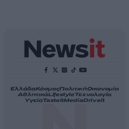
Ελλάδα
Κόσμος
Πολιτική
Οικονομία
Αθλητικά
Lifestyle
Τεχνολογία
Υγεία
Tasteit
Media
Driveit