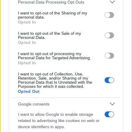
Please note that this website/app uses one or more Google
Personal Data Processing Opt Outs
services and may gather and store information including but
not limited to your visit or usage behaviour. You may click to
I want to opt-out of the Sharing of my
personal data.
grant or deny consent to Google and its third-party tags to
Opted In
use your data for below specified purposes in below Google
consent section.
I want to opt-out of the Sale of my
Personal Data.
Opted In
21:07
04.01.25
Η στιγμή που δύο άνδρες κλέβουν μηχανάκι
I want to opt-out of processing my
στην Πάτρα - Τους «έπιασαν» επ' αυτοφώρω
Personal Data for Targeted Advertising.
Opted In
I want to opt-out of Collection, Use,
Retention, Sale, and/or Sharing of my
Personal Data that Is Unrelated with the
Purposes for which it was collected.
Opted Out
Google consents
I want to allow Google to enable storage
related to advertising like cookies on web or
device identifiers in apps.