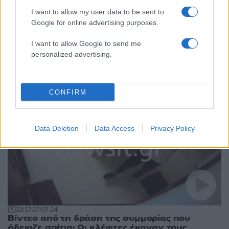
I want to allow my user data to be sent to
Google for online advertising purposes.
21:14
23.11.24
I want to allow Google to send me
Συνελήφθη μετά από καταδίωξη 21χρονος
personalized advertising.
που έκλεψε κινητά αξίας 5.000 ευρώ από
κατάστημα στην Αγία Παρασκευή
CONFIRM
Data Deletion
Data Access
Privacy Policy
12:17
27.07.24
Βίντεο από τη δράση της συμμορίας που
άδειαζε σπίτια: Οι κλέφτες έκαναν τους