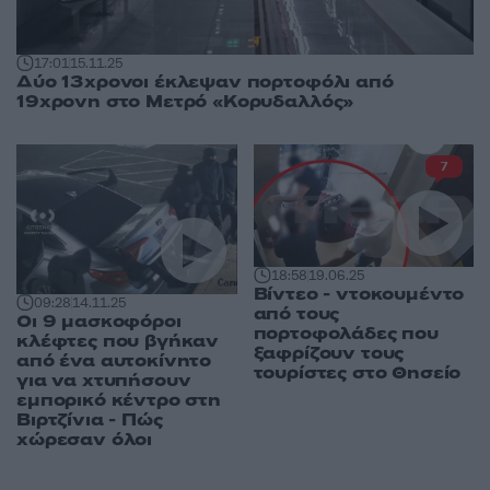
17:01
15.11.25
Δύο 13χρονοι έκλεψαν πορτοφόλι από
19χρονη στο Μετρό «Κορυδαλλός»
7
18:58
19.06.25
Βίντεο - ντοκουμέντο
09:28
14.11.25
από τους
Οι 9 μασκοφόροι
πορτοφολάδες που
κλέφτες που βγήκαν
ξαφρίζουν τους
από ένα αυτοκίνητο
τουρίστες στο Θησείο
για να χτυπήσουν
εμπορικό κέντρο στη
Βιρτζίνια - Πώς
χώρεσαν όλοι