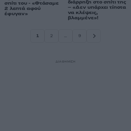
διάρρηξη στο σπίτι της
σπίτι του - «Φτάσαμε
– «Δεν υπάρχει τίποτα
2 λεπτά αφού
να κλέψεις,
έφυγαν»
βλαμμένε»!
1
2
…
9
Σελίδα
Σελίδα
Σελίδα
ΔΙΑΦΗΜΙΣΗ