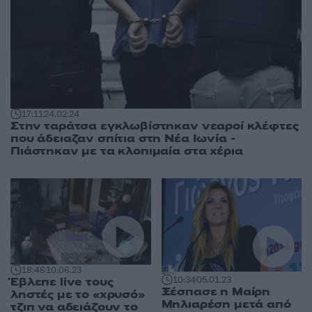
17:11
24.02.24
Στην ταράτσα εγκλωβίστηκαν νεαροί κλέφτες
που άδειαζαν σπίτια στη Νέα Ιωνία -
Πιάστηκαν με τα κλοπιμαία στα χέρια
18:46
10.06.23
Έβλεπε live τους
10:34
05.01.23
Ξέσπασε η Μαίρη
ληστές με το «χρυσό»
Μηλιαρέση μετά από
τζιπ να αδειάζουν το