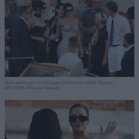
Από αριστερά: Οι αδελφές, Κένταλ και Κάιλι Τζένερ /
REUTERS /Manuel Silvestri