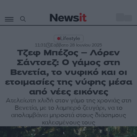
Μετάβαση
σε
o
30
περιεχόμενο
Lifestyle
11:31
Σάββατο 28 Ιουνίου 2025
Τζεφ Μπέζος – Λόρεν
Σάντσεζ: Ο γάμος στη
Βενετία, το νυφικό και οι
ετοιμασίες της νύφης μέσα
από νέες εικόνες
Ατελείωτη χλιδή στον γάμο της χρονιάς στη
Βενετία, με το λαμπερό ζευγάρι, να το
απολαμβάνει μπροστά στους διάσημους
καλεσμένους τους