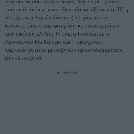
Μια σειρά από νέες εικόνες δίνουν μια γεύση
από τα όσα έγιναν στη Βενετία και έζησαν οι Τζεφ
Μπέζος και Λορέν Σάντσεζ. Ο γάμος της
χρονιάς, όπως χαρακτηρίστηκε, ήταν γεμάτος
από εικόνες χλιδής. Η Όπρα Γουίνφρεϊ, ο
Λεονάρντο Ντι Κάπριο και η οικογένεια
Καρντάσιαν ήταν μεταξύ των προσκεκλημένων
του ζευγαριού.
ΔΙΑΦΗΜΙΣΗ