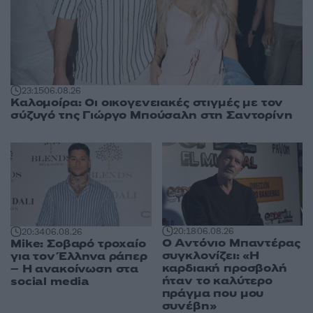
23:15
06.08.26
Καλομοίρα: Οι οικογενειακές στιγμές με τον
σύζυγό της Γιώργο Μπούσαλη στη Σαντορίνη
20:18
06.08.26
20:34
06.08.26
Ο Αντόνιο Μπαντέρας
Mike: Σοβαρό τροχαίο
συγκλονίζει: «Η
για τον Έλληνα ράπερ
καρδιακή προσβολή
– Η ανακοίνωση στα
ήταν το καλύτερο
social media
πράγμα που μου
συνέβη»