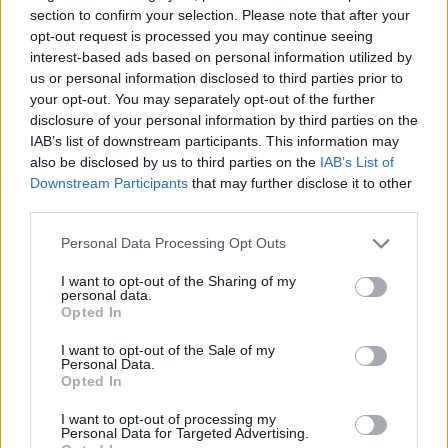
section to confirm your selection. Please note that after your
opt-out request is processed you may continue seeing
interest-based ads based on personal information utilized by
Ο ιταλός σχεδιαστής, Ντομένικο Ντόλτσε / REUTERS / Manuel
Silvestri
us or personal information disclosed to third parties prior to
your opt-out. You may separately opt-out of the further
disclosure of your personal information by third parties on the
IAB’s list of downstream participants. This information may
also be disclosed by us to third parties on the
IAB’s List of
Downstream Participants
that may further disclose it to other
third parties.
Please note that this website/app uses one or more Google
Personal Data Processing Opt Outs
services and may gather and store information including but
not limited to your visit or usage behaviour. You may click to
I want to opt-out of the Sharing of my
personal data.
grant or deny consent to Google and its third-party tags to
Opted In
use your data for below specified purposes in below Google
consent section.
I want to opt-out of the Sale of my
Personal Data.
Opted In
Selfie μέσα στο σκάφος για την Vittoria Ceretti, τη σύντροφο
I want to opt-out of processing my
του Λεονάρντο ντι Κάπριο / REUTERS /Guglielmo Mangiapane
Personal Data for Targeted Advertising.