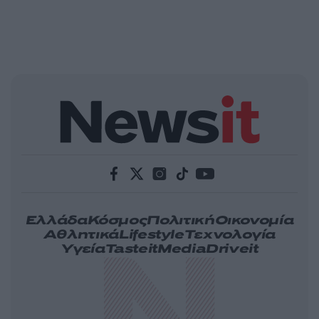
Ελλάδα
Κόσμος
Πολιτική
Οικονομία
Αθλητικά
Lifestyle
Τεχνολογία
Υγεία
Tasteit
Media
Driveit