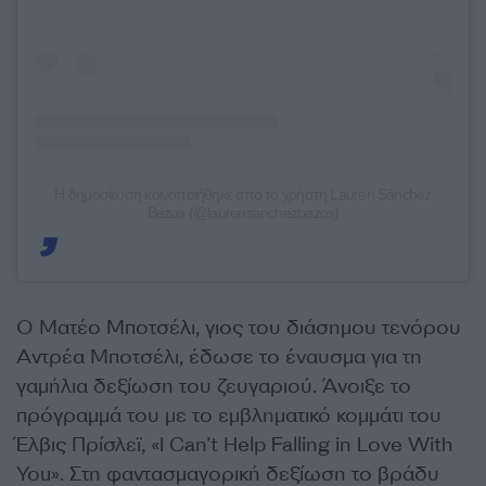
Η δημοσίευση κοινοποιήθηκε από το χρήστη Lauren Sánchez
Bezos (@laurensanchezbezos)
Ο Ματέο Μποτσέλι, γιος του διάσημου τενόρου
Αντρέα Μποτσέλι, έδωσε το έναυσμα για τη
γαμήλια δεξίωση του ζευγαριού. Άνοιξε το
πρόγραμμά του με το εμβληματικό κομμάτι του
Έλβις Πρίσλεϊ, «I Can’t Help Falling in Love With
You». Στη φαντασμαγορική δεξίωση το βράδυ