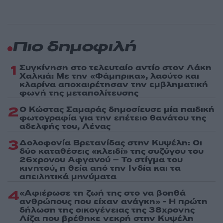
Πιο δημοφιλή
1
Συγκίνηση στο τελευταίο αντίο στον Λάκη
Χαλκιά: Με την «Φάμπρικα», λαούτο και
κλαρίνα αποχαιρέτησαν την εμβληματική
φωνή της μεταπολίτευσης
2
Ο Κώστας Σαμαράς δημοσίευσε μία παιδική
φωτογραφία για την επέτειο θανάτου της
αδελφής του, Λένας
3
Δολοφονία Βρετανίδας στην Κυψέλη: Οι
δύο καταθέσεις «κλειδί» της συζύγου του
26χρονου Αφγανού – Το στίγμα του
κινητού, η θεία από την Ινδία και τα
απειλητικά μηνύματα
4
«Αφιέρωσε τη ζωή της στο να βοηθά
ανθρώπους που είχαν ανάγκη» - Η πρώτη
δήλωση της οικογένειας της 38χρονης
Λίζα που βρέθηκε νεκρή στην Κυψέλη