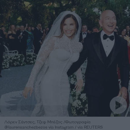
Λόρεν Σάντσες, Τζεφ Μπέζος /Φωτογραφία
@laurensanchezbezos via Instagram / via REUTERS