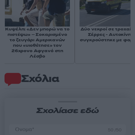
Κυψέλη: «Δεν μπορώ να το
Δύο νεκροί σε τροχαίο 
πιστέψω» – Σοκαρισμένο
Σέρρες - Αυτοκίνητ
το ζευγάρι Αμερικανών
συγκρούστηκε με φορ
που «υιοθέτησε» τον
26χρονο Αφγανό στη
Λέσβο
Σχόλια
Σχολίασε εδώ
50 /50