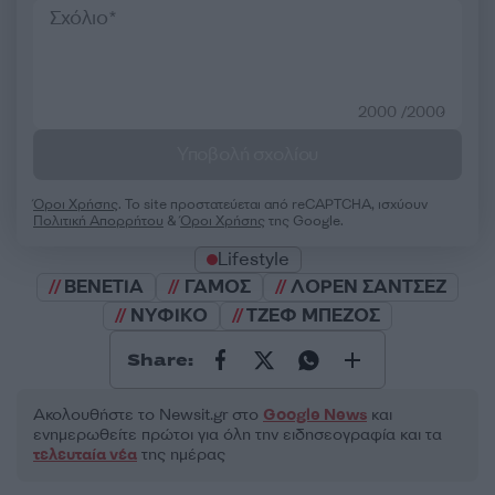
2000 /2000
Υποβολή σχολίου
Όροι Χρήσης
. Το site προστατεύεται από reCAPTCHA, ισχύουν
Πολιτική Απορρήτου
&
Όροι Χρήσης
της Google.
Lifestyle
ΒΕΝΕΤΙΑ
ΓΑΜΟΣ
ΛΟΡΕΝ ΣΑΝΤΣΕΖ
ΝΥΦΙΚΟ
ΤΖΕΦ ΜΠΕΖΟΣ
Share:
Ακολουθήστε το Νewsit.gr στο
Google News
και
ενημερωθείτε πρώτοι για όλη την ειδησεογραφία και τα
τελευταία νέα
της ημέρας