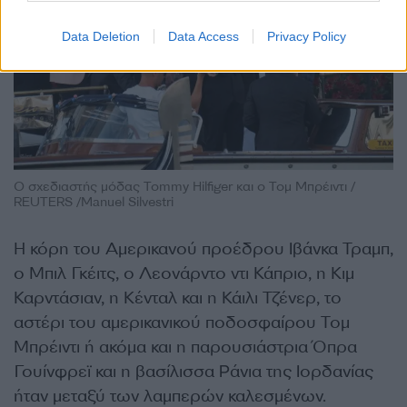
Data Deletion
Data Access
Privacy Policy
Ο σχεδιαστής μόδας Tommy Hilfiger και ο Τομ Μπρέιντι /
REUTERS /Manuel Silvestri
Η κόρη του Αμερικανού προέδρου Ιβάνκα Τραμπ,
ο Μπιλ Γκέιτς, ο Λεονάρντο ντι Κάπριο, η Κιμ
Καρντάσιαν, η Κένταλ και η Κάιλι Τζένερ, το
αστέρι του αμερικανικού ποδοσφαίρου Τομ
Μπρέιντι ή ακόμα και η παρουσιάστρια Όπρα
Γουίνφρεϊ και η βασίλισσα Ράνια της Ιορδανίας
ήταν μεταξύ των λαμπερών καλεσμένων.