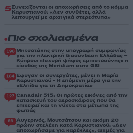
5
Συνεχίζονται οι αποχωρήσεις από το κόμμα
Καρυστιανού: «Δεν συνθέτει, αλλά
λειτουργεί με αρχηγικά στερεότυπα»
Πιο σχολιασμένα
Μητσοτάκης στην υπογραφή συμφωνίας
198
για την ηλεκτρική διασύνδεση Ελλάδας –
Κύπρου: «Ισχυρή ψήφος εμπιστοσύνης» η
είσοδος της Meridiam στην GSI
Έφυγαν οι συνεργάτες, μένει η Μαρία
184
Καρυστιανού - Η επόμενη μέρα για την
«Ελπίδα για τη Δημοκρατία»
Canadair 515: Οι πρώτες εικόνες από την
127
κατασκευή του αεροσκάφους που θα
επιχειρεί και τη νύχτα στα μέτωπα της
φωτιάς
Αυγερινός, Μουτσάτσου και ακόμη 20
86
πρώην στελέχη κατά Καρυστιανού: «Δεν
αποχωρήσαμε για καρέκλες», αιχμές για