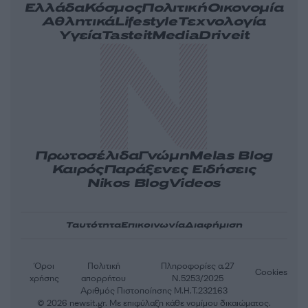
Ελλάδα
Κόσμος
Πολιτική
Οικονομία
Αθλητικά
Lifestyle
Τεχνολογία
Υγεία
Tasteit
Media
Driveit
Πρωτοσέλιδα
Γνώμη
Melas Blog
Καιρός
Παράξενες Ειδήσεις
Nikos Blog
Videos
Ταυτότητα
Επικοινωνία
Διαφήμιση
Όροι
Πολιτική
Πληροφορίες α.27
Cookies
χρήσης
απορρήτου
Ν.5253/2025
Αριθμός Πιστοποίησης Μ.Η.Τ.232163
© 2026 newsit.gr. Με επιφύλαξη κάθε νομίμου δικαιώματος.