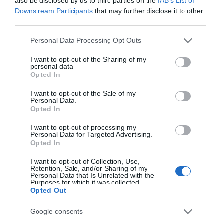
also be disclosed by us to third parties on the
IAB’s List of
Downstream Participants
that may further disclose it to other
third parties.
Please note that this website/app uses one or more Google
Personal Data Processing Opt Outs
services and may gather and store information including but
not limited to your visit or usage behaviour. You may click to
I want to opt-out of the Sharing of my
personal data.
grant or deny consent to Google and its third-party tags to
Opted In
use your data for below specified purposes in below Google
consent section.
I want to opt-out of the Sale of my
Personal Data.
Opted In
I want to opt-out of processing my
23:38
23.09.23
Personal Data for Targeted Advertising.
Μπενίν: 34 νεκροί από πυρκαγιά σε παράνομη
Opted In
αποθήκη καυσίμων – Ανάμεσά τους 2 μωρά
I want to opt-out of Collection, Use,
Retention, Sale, and/or Sharing of my
Personal Data that Is Unrelated with the
Purposes for which it was collected.
Opted Out
Google consents