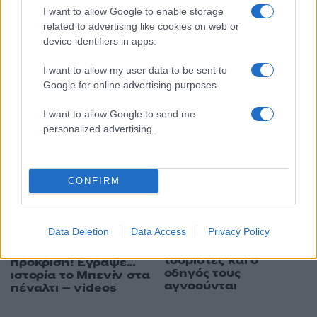
I want to allow Google to enable storage
related to advertising like cookies on web or
device identifiers in apps.
I want to allow my user data to be sent to
Google for online advertising purposes.
07:54
03.12.21
Μπενίν: Δύο νεκροί από επίθεση τζιχαντιστών
I want to allow Google to send me
personalized advertising.
CONFIRM
Data Deletion
Data Access
Privacy Policy
19:15
03.05.19
22:43
05.07.19
Μπενίν: Δύο Γάλλοι
Copa Africa: Επική
τουρίστες και ο
πρόκριση! Έγραψε…
οδηγός τους
ιστορία το Μπενίν στα
αγνοούνται
πέναλτι – videos