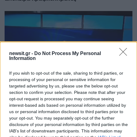
newsit.gr -
Do Not Process My Personal
Information
If you wish to opt-out of the sale, sharing to third parties, or
processing of your personal or sensitive information for
targeted advertising by us, please use the below opt-out
section to confirm your selection. Please note that after your
opt-out request is processed you may continue seeing
14:59
07.12.25
Οι ένοπλες δυνάμεις του Μπενίν απέτρεψαν
interest-based ads based on personal information utilized by
την «απόπειρα πραξικοπήματος» από
us or personal information disclosed to third parties prior to
στρατιωτικούς
your opt-out. You may separately opt-out of the further
disclosure of your personal information by third parties on the
IAB’s list of downstream participants. This information may