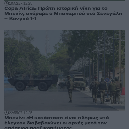
19:52
27.12.25
Copa Africa: Πρώτη ιστορική νίκη για το
Μπενίν, σκόραρε ο Μπακαμπού στο Σενεγάλη
– Κονγκό 1-1
22:55
07.12.25
Μπενίν: «Η κατάσταση είναι πλήρως υπό
έλεγχο» διαβεβαιώνει οι αρχές μετά την
απόπειρα πραξικοπήματος