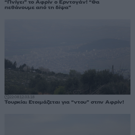
“Πνίγει” το Αφρίν ο Ερντογάν! “Θα
πεθάνουμε από τη δίψα”
22:08
12.03.18
Τουρκία: Ετοιμάζεται για “ντου” στην Αφρίν!