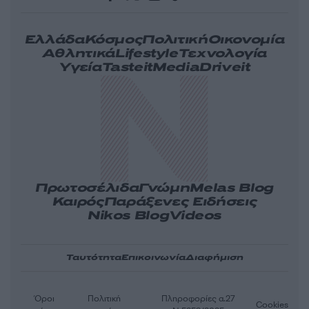
Ελλάδα
Κόσμος
Πολιτική
Οικονομία
Αθλητικά
Lifestyle
Τεχνολογία
Υγεία
Tasteit
Media
Driveit
Πρωτοσέλιδα
Γνώμη
Melas Blog
Καιρός
Παράξενες Ειδήσεις
Nikos Blog
Videos
Ταυτότητα
Επικοινωνία
Διαφήμιση
Όροι
Πολιτική
Πληροφορίες α.27
Cookies