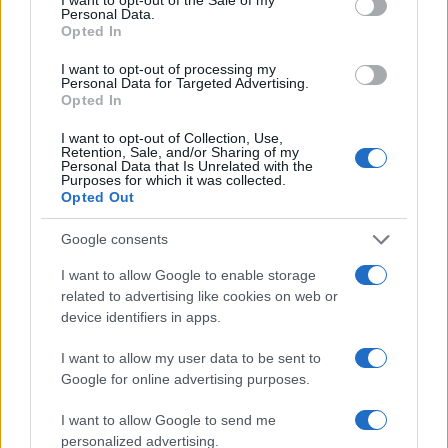
Personal Data.
Opted In
I want to opt-out of processing my
Personal Data for Targeted Advertising.
Opted In
I want to opt-out of Collection, Use,
23:05
19.02.18
Retention, Sale, and/or Sharing of my
Συρία: Στους 77 οι νεκροί άμαχοι από τους
Personal Data that Is Unrelated with the
βομβαρδισμούς στην Ανατολική Γούτα
Purposes for which it was collected.
Opted Out
Google consents
I want to allow Google to enable storage
related to advertising like cookies on web or
device identifiers in apps.
I want to allow my user data to be sent to
Google for online advertising purposes.
I want to allow Google to send me
personalized advertising.