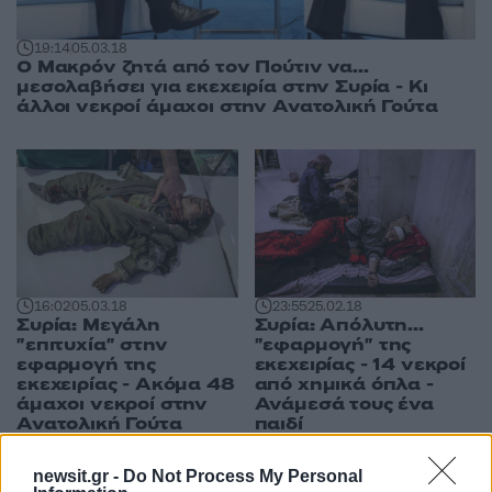
19:14
05.03.18
Ο Μακρόν ζητά από τον Πούτιν να...
μεσολαβήσει για εκεχειρία στην Συρία - Κι
άλλοι νεκροί άμαχοι στην Ανατολική Γούτα
16:02
05.03.18
23:55
25.02.18
Συρία: Μεγάλη
Συρία: Απόλυτη...
"επιτυχία" στην
"εφαρμογή" της
εφαρμογή της
εκεχειρίας - 14 νεκροί
εκεχειρίας - Ακόμα 48
από χημικά όπλα -
άμαχοι νεκροί στην
Ανάμεσά τους ένα
Ανατολική Γούτα
παιδί
newsit.gr -
Do Not Process My Personal