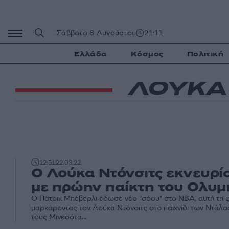
Μετάβαση
σε
περιεχόμενο
Σάββατο 8 Αυγούστου
21:11
Ελλάδα
Κόσμος
Πολιτική
ΛΟΥΚΑ
12:51
22.03.22
Ο Λούκα Ντόνσιτς εκνευρί
με πρώην παίκτη του Ολυμ
Ο Πάτρικ Μπέβερλι έδωσε νέο "σόου" στο NBA, αυτή τη
μαρκάροντας τον Λούκα Ντόνσιτς στο παιχνίδι των Ντάλα
τους Μινεσότα...