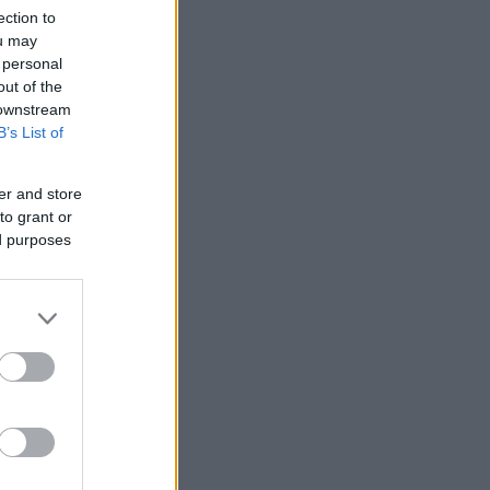
ection to
ou may
 personal
out of the
 downstream
B’s List of
er and store
to grant or
ed purposes