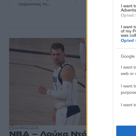
παίρνοντας τη...
I want 
Advertis
Opted 
I want t
of my P
was col
Opted 
Google 
I want t
web or d
I want t
purpose
I want 
22:48
22.12.21
NBA – Λούκα Ντόνσιτς: Στο