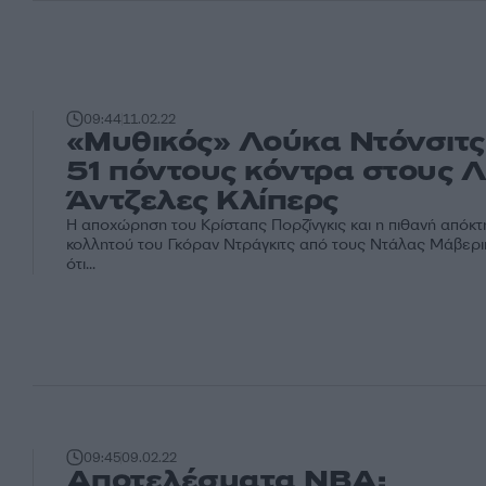
09:44
11.02.22
«Μυθικός» Λούκα Ντόνσιτς
51 πόντους κόντρα στους 
Άντζελες Κλίπερς
Η αποχώρηση του Κρίσταπς Πορζίνγκις και η πιθανή απόκτη
κολλητού του Γκόραν Ντράγκιτς από τους Ντάλας Μάβερικ
ότι...
09:45
09.02.22
Αποτελέσματα NBA: