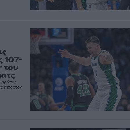
ας
 107-
r του
ματς
ς πρώτες
ους Μπόστον