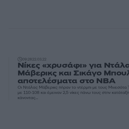
09:28
22.03.22
Νίκες «χρυσάφι» για Ντάλ
Μάβερικς και Σικάγο Μπουλ
αποτελέσματα στο NBA
Οι Ντάλας Μάβερικς πήραν το ντέρμπι με τους Μινεσότα
με 110-108 και έμειναν 2,5 νίκες πάνω τους στην κατάταξ
κάνοντας...