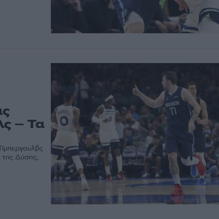
ας
ς – Τα
 Τίμπεργουλβς
η της Δύσης,