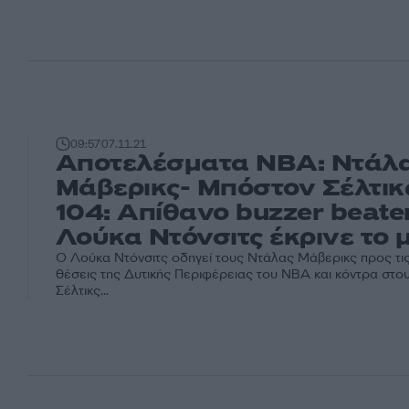
09:57
07.11.21
Αποτελέσματα NBA: Ντάλ
Μάβερικς- Μπόστον Σέλτικς
104: Απίθανο buzzer beate
Λούκα Ντόνσιτς έκρινε το 
Ο Λούκα Ντόνσιτς οδηγεί τους Ντάλας Μάβερικς προς τι
θέσεις της Δυτικής Περιφέρειας του NBA και κόντρα στ
Σέλτικς...