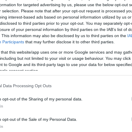
formation for targeted advertising by us, please use the below opt-out s
r selection. Please note that after your opt-out request is processed y
εν Στέιτ
eing interest-based ads based on personal information utilized by us or
 σειρά τους,
disclosed to third parties prior to your opt-out. You may separately opt-
losure of your personal information by third parties on the IAB’s list of
. This information may also be disclosed by us to third parties on the
IA
Participants
that may further disclose it to other third parties.
 that this website/app uses one or more Google services and may gath
including but not limited to your visit or usage behaviour. You may click 
 to Google and its third-party tags to use your data for below specifi
ogle consent section.
ύκα
l Data Processing Opt Outs
Σικάγο
o opt-out of the Sharing of my personal data.
όλντεν
In
τροφή
o opt-out of the Sale of my Personal Data.
οι Ντάλας
In
 στο NBA,