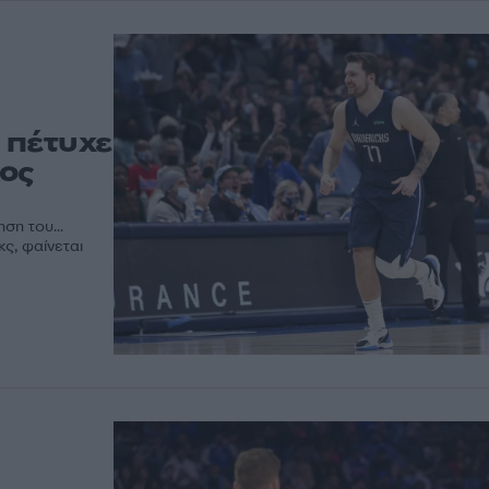
 πέτυχε
Λος
ση του...
ς, φαίνεται