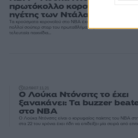
πρωτόκολλο κορονοϊού και ο
ηγέτης των Ντάλας Μάβερικς
Τα κρούσματα κορονοϊού στο NBA έχουν αυξηθεί δραματικά κ
πολλοί σούπερ σταρ του πρωταθλήματος έχουν χάσει τα
τελευταία παιχνίδια...
12:59
07.11.21
Ο Λούκα Ντόνσιτς το έχει
ξανακάνει: Τα buzzer beate
στο NBA
Ο Λούκα Ντόνσιτς είναι ο κορυφαίος παίκτης του NBA στην
στα 22 του χρόνια έχει ήδη να επιδείξει μία σειρά από επιτ