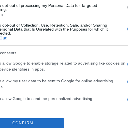
to opt-out of processing my Personal Data for Targeted
ing.
In
o opt-out of Collection, Use, Retention, Sale, and/or Sharing
ersonal Data that Is Unrelated with the Purposes for which it
lected.
Out
consents
o allow Google to enable storage related to advertising like cookies on
evice identifiers in apps.
o allow my user data to be sent to Google for online advertising
s.
to allow Google to send me personalized advertising.
15:57
04.12.21
CONFIRM
Τζέισον Κιντ για Λούκα