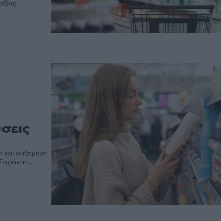
αξίας
σεις
η και αυξημένη
αράντη....