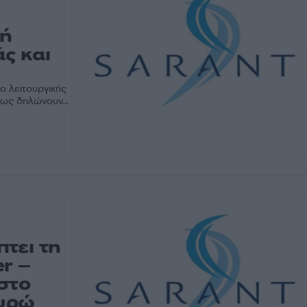
κή
ς και
ο λειτουργικής
ως δηλώνουν...
τει τη
r –
στο
ευρώ