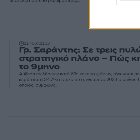
αποτελεί πρότυπο βιωσιμότητας,...
11:45
07.11.23
Γρ. Σαράντης: Σε τρεις πυλ
στρατηγικό πλάνο – Πώς κ
το 9μηνο
Αύξηση πωλήσεων κατά 8% και προ φόρων, τόκων και α
κέρδη κατά 34,7% πέτυχε στο εννεάμηνο 2023 ο όμιλος Γ
οποίος, σύμφωνα...