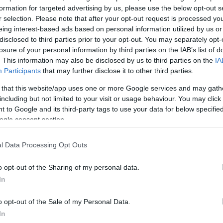
formation for targeted advertising by us, please use the below opt-out s
r selection. Please note that after your opt-out request is processed y
eing interest-based ads based on personal information utilized by us or
disclosed to third parties prior to your opt-out. You may separately opt-
losure of your personal information by third parties on the IAB’s list of
. This information may also be disclosed by us to third parties on the
IA
Participants
that may further disclose it to other third parties.
 that this website/app uses one or more Google services and may gath
including but not limited to your visit or usage behaviour. You may click 
 to Google and its third-party tags to use your data for below specifi
τισμός
ogle consent section.
υ ξεκινάει
l Data Processing Opt Outs
 SAP S/4HANA
o opt-out of the Sharing of my personal data.
In
o opt-out of the Sale of my Personal Data.
In