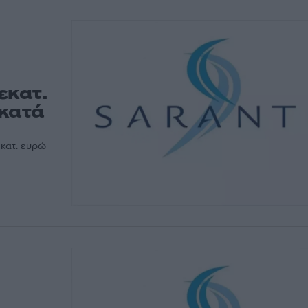
εκατ.
 κατά
εκατ. ευρώ