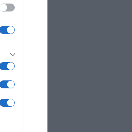
ινο
ης
ς έλαβε ο
ιρείας