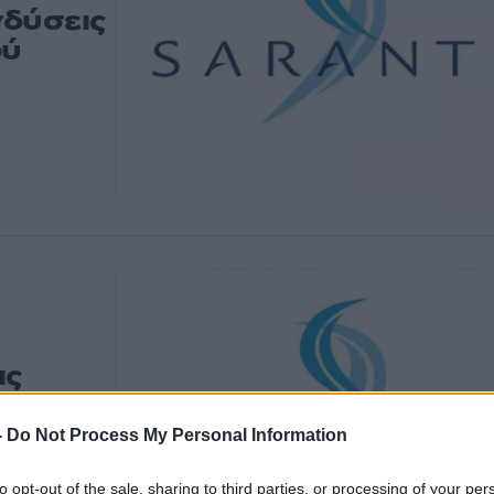
νδύσεις
ού
ις
μης
-
Do Not Process My Personal Information
α καινοτομία
λή προς τον...
to opt-out of the sale, sharing to third parties, or processing of your per