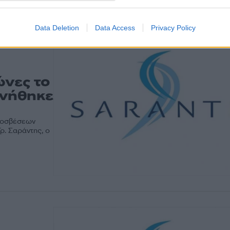
Data Deletion
Data Access
Privacy Policy
ώνες το
ινήθηκε
ποσβέσεων
ρ. Σαράντης, ο