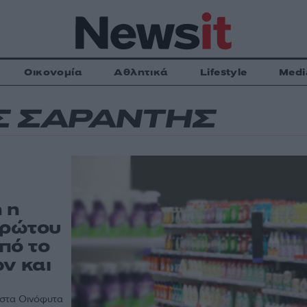
Οικονομία
Αθλητικά
Lifestyle
Medi
Σ ΣΑΡΑΝΤΗΣ
 η
 πρώτου
από το
ν και
 στα Οινόφυτα