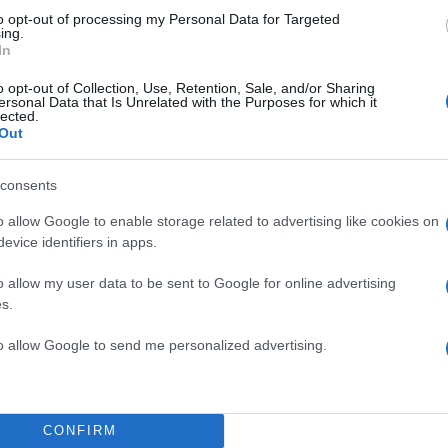
to opt-out of processing my Personal Data for Targeted
ing.
In
o opt-out of Collection, Use, Retention, Sale, and/or Sharing
ersonal Data that Is Unrelated with the Purposes for which it
lected.
Out
consents
o allow Google to enable storage related to advertising like cookies on
evice identifiers in apps.
o allow my user data to be sent to Google for online advertising
11:42
12.12.23
Όμιλος Σαράντη: «Πράσ
s.
φως» για την εξαγορά τ
to allow Google to send me personalized advertising.
πολωνικής Stella Pack
Την έγκριση των Αρχών Ανταγωνισμού της Πολωνία
όμιλος Σαράντη για την εξαγορά της πολωνικής ετα
καταναλωτικών προϊόντων...
CONFIRM