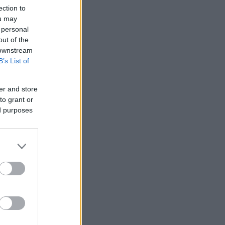
ection to
ou may
 personal
out of the
 downstream
B’s List of
er and store
to grant or
ed purposes