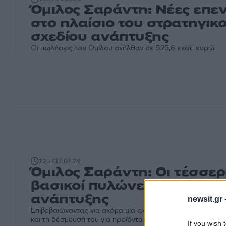
Όμιλος Σαράντη: Νέες επε
στο πλαίσιο του στρατηγικ
σχεδίου ανάπτυξης
Οι πωλήσεις του Ομίλου ανήλθαν σε 525,6 εκατ. ευρώ
12:27
17.07.24
Όμιλος Σαράντη: Οι τέσσερ
βασικοί πυλώνες της βιώσι
ανάπτυξης
newsit.gr 
Επιβεβαιώνοντας για ακόμα μία φορά την αφοσίωσή του γι
και τη δέσμευσή του για προϊόντα υψηλής ποιότητας, ασφα
If you wish 