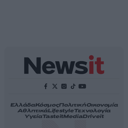
Ελλάδα
Κόσμος
Πολιτική
Οικονομία
Αθλητικά
Lifestyle
Τεχνολογία
Υγεία
Tasteit
Media
Driveit