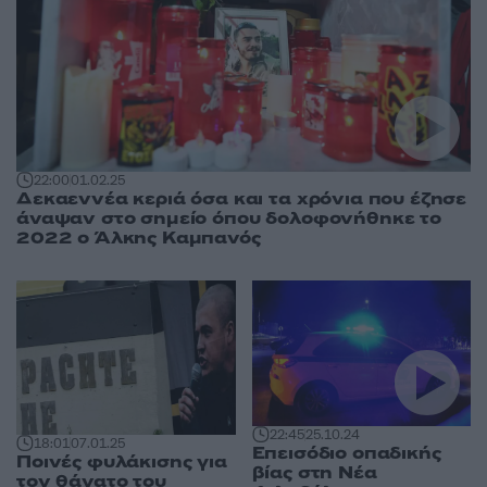
22:00
01.02.25
Δεκαεννέα κεριά όσα και τα χρόνια που έζησε
άναψαν στο σημείο όπου δολοφονήθηκε το
2022 ο Άλκης Καμπανός
22:45
25.10.24
18:01
07.01.25
Eπεισόδιο οπαδικής
Ποινές φυλάκισης για
βίας στη Νέα
τον θάνατο του