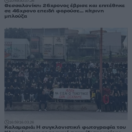
10:49
30.07.26
Θεσσαλονίκη: 26χρονος έβρισε και επιτέθηκε
σε 46χρονο επειδή φορούσε… κίτρινη
μπλούζα
16:59
16.03.26
Καλαμαριά: Η συγκλονιστική φωτογραφία του