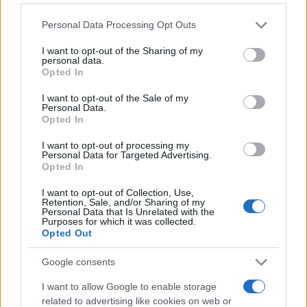
Please note that this website/app uses one or more Google
Personal Data Processing Opt Outs
services and may gather and store information including but
not limited to your visit or usage behaviour. You may click to
I want to opt-out of the Sharing of my
personal data.
grant or deny consent to Google and its third-party tags to
Opted In
12:58
21.05.25
use your data for below specified purposes in below Google
Βόλος: Άγρια επίθεση σε φοιτητή που
consent section.
I want to opt-out of the Sale of my
φορούσε φανέλα της ΑΕΛ
Personal Data.
Opted In
10
I want to opt-out of processing my
Personal Data for Targeted Advertising.
Opted In
I want to opt-out of Collection, Use,
Retention, Sale, and/or Sharing of my
Personal Data that Is Unrelated with the
Purposes for which it was collected.
Opted Out
Google consents
I want to allow Google to enable storage
related to advertising like cookies on web or