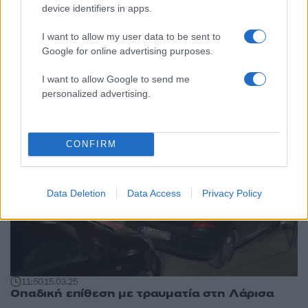
device identifiers in apps.
I want to allow my user data to be sent to
12:40
17.04.25
Οπαδικό επεισόδιο μεταξύ ανηλίκων σε
Google for online advertising purposes.
λεωφορείο του ΚΤΕΛ στη Θεσσαλονίκη
I want to allow Google to send me
personalized advertising.
CONFIRM
Data Deletion
Data Access
Privacy Policy
11:50
15.03.25
Οπαδική επίθεση με τραυματία στη Λάρισα