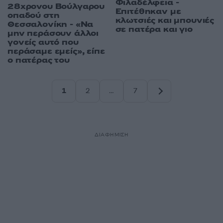
Φιλαδέλφεια -
28χρονου Βούλγαρου
Επιτέθηκαν με
οπαδού στη
κλωτσιές και μπουνιές
Θεσσαλονίκη - «Να
σε πατέρα και γιο
μην περάσουν άλλοι
γονείς αυτό που
περάσαμε εμείς», είπε
ο πατέρας του
1
2
…
7
Σελίδα
Σελίδα
Σελίδα
ΔΙΑΦΗΜΙΣΗ