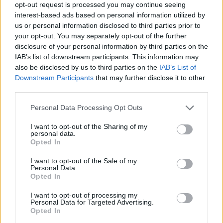
opt-out request is processed you may continue seeing
interest-based ads based on personal information utilized by
us or personal information disclosed to third parties prior to
your opt-out. You may separately opt-out of the further
disclosure of your personal information by third parties on the
IAB’s list of downstream participants. This information may
also be disclosed by us to third parties on the
IAB’s List of
07:44
05.03.18
Downstream Participants
that may further disclose it to other
Όσκαρ καλύτερης ταινίας στο Shape of Water
third parties.
- Το έδωσαν σωστά φέτος Φέι Ντάναγουεϊ και
Γουόρεν Μπίτι
Please note that this website/app uses one or more Google
Personal Data Processing Opt Outs
services and may gather and store information including but
not limited to your visit or usage behaviour. You may click to
I want to opt-out of the Sharing of my
personal data.
grant or deny consent to Google and its third-party tags to
Opted In
use your data for below specified purposes in below Google
consent section.
I want to opt-out of the Sale of my
Personal Data.
Opted In
05:38
05.03.18
I want to opt-out of processing my
05:53
05.03.18
Η γκάφα τους
Personal Data for Targeted Advertising.
Oscars 2018: Η
στοιχειώνει! Κίμελ
Opted In
θλιμμένη αφιέρωση
προς νικητές: Καλού
από τη νικήτρια του