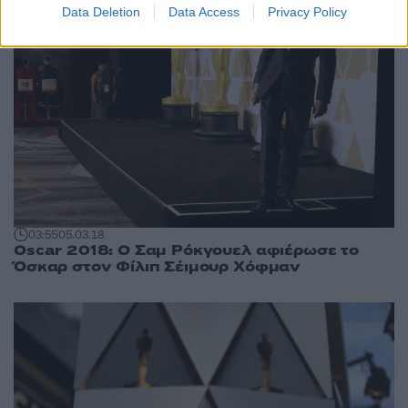
Data Deletion
Data Access
Privacy Policy
03:55
05.03.18
Oscar 2018: Ο Σαμ Ρόκγουελ αφιέρωσε το
Όσκαρ στον Φίλιπ Σέιμουρ Χόφμαν