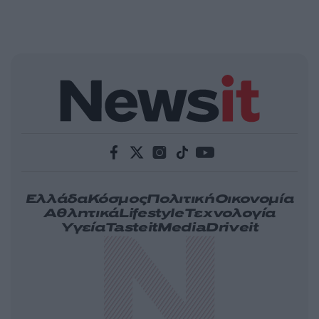
Ελλάδα
Κόσμος
Πολιτική
Οικονομία
Αθλητικά
Lifestyle
Τεχνολογία
Υγεία
Tasteit
Media
Driveit