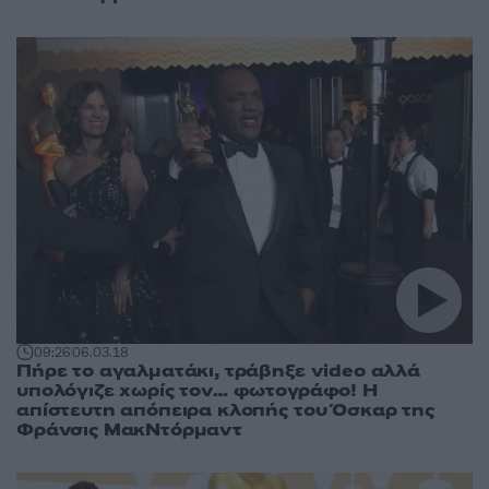
09:26
06.03.18
Πήρε το αγαλματάκι, τράβηξε video αλλά
υπολόγιζε χωρίς τον… φωτογράφο! Η
απίστευτη απόπειρα κλοπής του Όσκαρ της
Φράνσις ΜακΝτόρμαντ