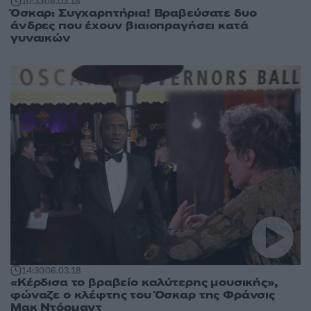
10:33
08.03.18
Όσκαρ: Συγχαρητήρια! Βραβεύσατε δυο
άνδρες που έχουν βιαιοπραγήσει κατά
γυναικών
14:30
06.03.18
«Κέρδισα το βραβείο καλύτερης μουσικής»,
φώναζε ο κλέφτης του Όσκαρ της Φράνσις
Μακ Ντόρμαντ