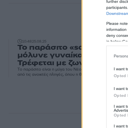
further disc
participants
Downstream 
Please note
information 
deny consent
in below Go
10:48
25.08.25
Το παράσιτο «screwworm»
μόλυνε γυναίκα στο Μέριλ
Persona
Τρέφεται με ζωντανό ιστό
I want t
Το παράσιτο είναι η μύγα του Νέου Κόσμου (screwworm) 
από τις ανοικτές πληγές, όπου η θηλυκή εναποθέτει τα αυ
Opted 
I want t
Opted 
I want 
Advertis
Opted 
I want t