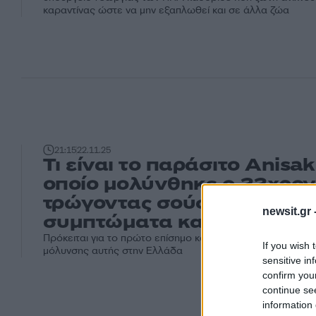
καραντίνας ώστε να μην εξαπλωθεί και σε άλλα ζώα
21:15
22.11.25
Τι είναι το παράσιτο Anisak
οποίο μολύνθηκε ο 22χρον
τρώγοντας σούσι – Τα
newsit.gr 
συμπτώματα και πώς μεταδ
Πρόκειται για το πρώτο επίσημο καταγεγραμμένο περιστατ
If you wish 
μόλυνσης αυτής στην Ελλάδα
sensitive in
confirm you
continue se
information 