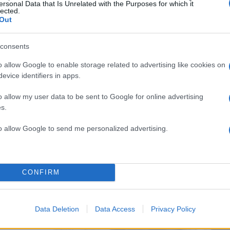
ersonal Data that Is Unrelated with the Purposes for which it
lected.
Out
κρός
 τρώει
consents
o allow Google to enable storage related to advertising like cookies on
δηση σύμφωνα
evice identifiers in apps.
έφαλο
o allow my user data to be sent to Google for online advertising
s.
to allow Google to send me personalized advertising.
CONFIRM
ρασε
Data Deletion
Data Access
Privacy Policy
 τη μεταφορά