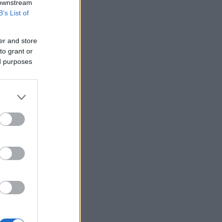
 downstream
B’s List of
er and store
to grant or
ed purposes