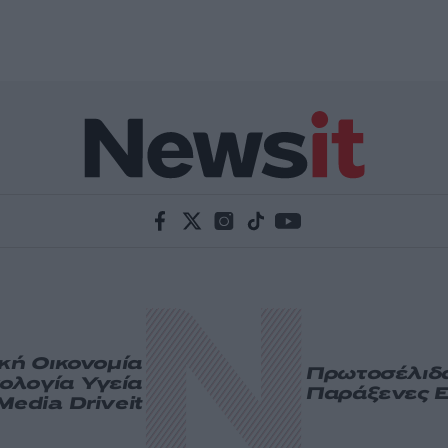
ική
Οικονομία
Πρωτοσέλιδ
ολογία
Υγεία
Παράξενες Ε
Media
Driveit