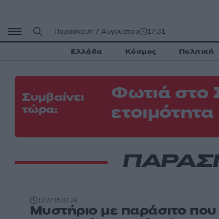
Μετάβαση
σε
περιεχόμενο
Παρασκευή 7 Αυγούστου
17:31
Ελλάδα
Κόσμος
Πολιτική
Φωτιά στο 
Συμβαίνει
ετοιμότητα
τώρα:
ΠΑΡΑΣ
12:27
15.07.26
Μυστήριο με παράσιτο που