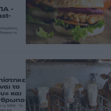
,
ΠΑ -
ast-
οσπορίασης
ίσιγκαν το
πίστηκε
ναι το
υ» και
άνθρωπο
ό το 1966 - Το
σης και