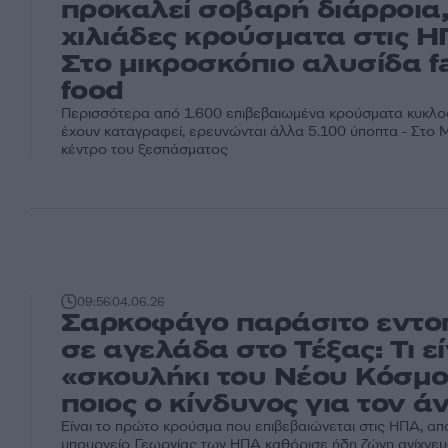
προκαλεί σοβαρή διάρροια
χιλιάδες κρούσματα στις Η
Στο μικροσκόπιο αλυσίδα f
food
Περισσότερα από 1.600 επιβεβαιωμένα κρούσματα κυκλ
έχουν καταγραφεί, ερευνώνται άλλα 5.100 ύποπτα - Στο Μ
κέντρο του ξεσπάσματος
09:56
04.06.26
Σαρκοφάγο παράσιτο εντο
σε αγελάδα στο Τέξας: Τι εί
«σκουλήκι του Νέου Κόσμο
ποιος ο κίνδυνος για τον 
Είναι το πρώτο κρούσμα που επιβεβαιώνεται στις ΗΠΑ, απ
υπουργείο Γεωργίας των ΗΠΑ καθόρισε ήδη ζώνη ανίχνευ