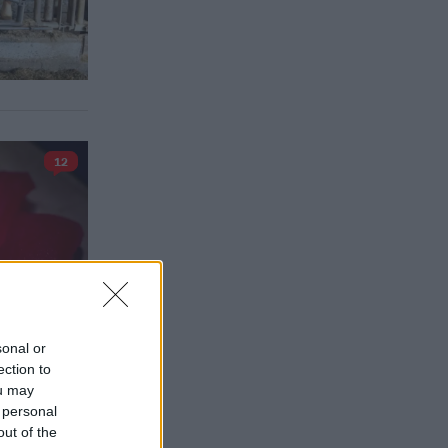
12
sonal or
ection to
ou may
 personal
out of the