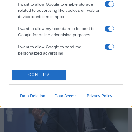
I want to allow Google to enable storage
related to advertising like cookies on web or
device identifiers in apps.
I want to allow my user data to be sent to
Google for online advertising purposes.
19:10
03.11.25
Νέα ανάρτηση Δούκα για τα πατίνια: Μην
I want to allow Google to send me
υποτιμάτε τη δουλειά που γίνεται
personalized advertising.
CONFIRM
Data Deletion
Data Access
Privacy Policy