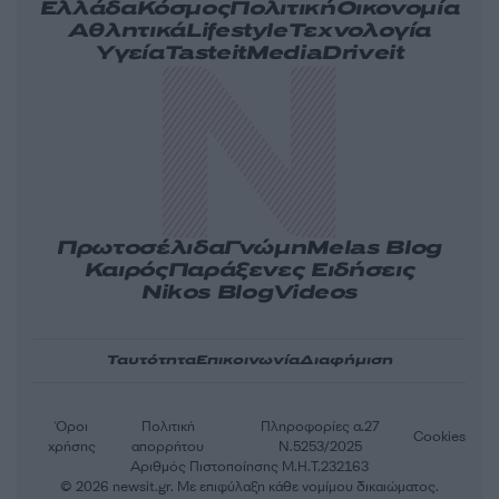
Ελλάδα
Κόσμος
Πολιτική
Οικονομία
Αθλητικά
Lifestyle
Τεχνολογία
Υγεία
Tasteit
Media
Driveit
Πρωτοσέλιδα
Γνώμη
Melas Blog
Καιρός
Παράξενες Ειδήσεις
Nikos Blog
Videos
Ταυτότητα
Επικοινωνία
Διαφήμιση
Όροι
Πολιτική
Πληροφορίες α.27
Cookies
χρήσης
απορρήτου
Ν.5253/2025
Αριθμός Πιστοποίησης Μ.Η.Τ.232163
© 2026 newsit.gr. Με επιφύλαξη κάθε νομίμου δικαιώματος.