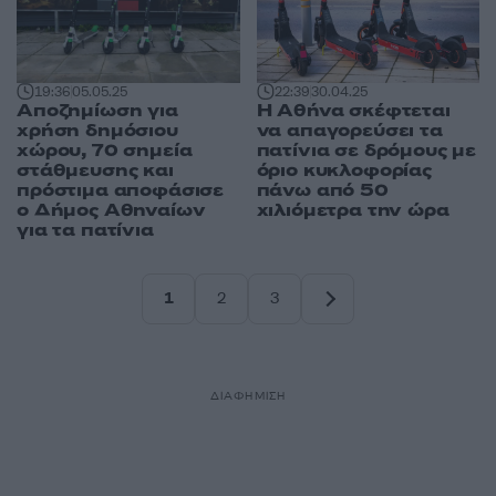
19:36
05.05.25
22:39
30.04.25
Αποζημίωση για
Η Αθήνα σκέφτεται
χρήση δημόσιου
να απαγορεύσει τα
χώρου, 70 σημεία
πατίνια σε δρόμους με
στάθμευσης και
όριο κυκλοφορίας
πρόστιμα αποφάσισε
πάνω από 50
ο Δήμος Αθηναίων
χιλιόμετρα την ώρα
για τα πατίνια
1
2
3
Σελίδα
Σελίδα
Σελίδα
ΔΙΑΦΗΜΙΣΗ