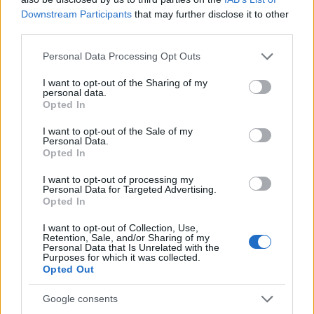
Downstream Participants
that may further disclose it to other
third parties.
Please note that this website/app uses one or more Google
Personal Data Processing Opt Outs
services and may gather and store information including but
not limited to your visit or usage behaviour. You may click to
I want to opt-out of the Sharing of my
personal data.
grant or deny consent to Google and its third-party tags to
Opted In
use your data for below specified purposes in below Google
consent section.
I want to opt-out of the Sale of my
13:45
30.04.26
Personal Data.
«Τα παιδιά βγαίνουν στους δρόμους με τα
Opted In
πατίνια χωρίς να ξέρουν τους κανόνες για την
οδική ασφάλεια» λένε οι ειδικοί - Τι προβλέπει
I want to opt-out of processing my
ο ΚΟΚ
Personal Data for Targeted Advertising.
Opted In
I want to opt-out of Collection, Use,
Retention, Sale, and/or Sharing of my
Personal Data that Is Unrelated with the
Purposes for which it was collected.
Opted Out
Google consents