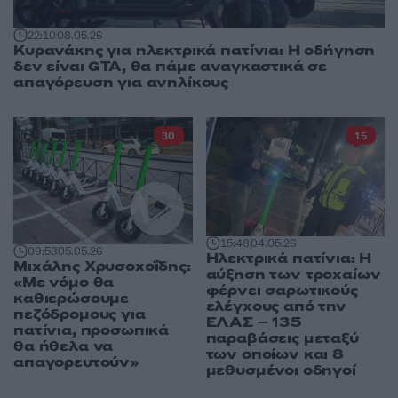
22:10
08.05.26
Κυρανάκης για ηλεκτρικά πατίνια: Η οδήγηση
δεν είναι GTA, θα πάμε αναγκαστικά σε
απαγόρευση για ανηλίκους
30
15
15:48
04.05.26
09:53
05.05.26
Ηλεκτρικά πατίνια: Η
Μιχάλης Χρυσοχοΐδης:
αύξηση των τροχαίων
«Με νόμο θα
φέρνει σαρωτικούς
καθιερώσουμε
ελέγχους από την
πεζόδρομους για
ΕΛΑΣ – 135
πατίνια, προσωπικά
παραβάσεις μεταξύ
θα ήθελα να
των οποίων και 8
απαγορευτούν»
μεθυσμένοι οδηγοί