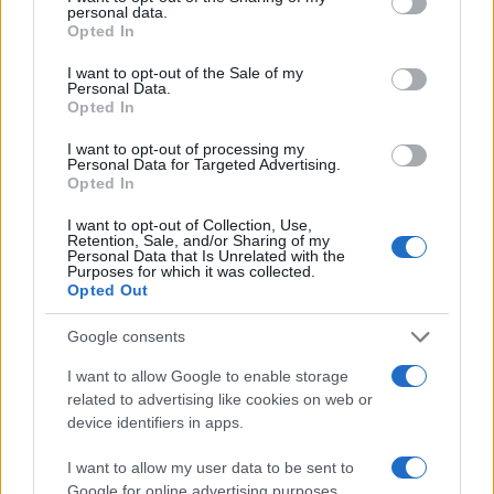
personal data.
grant or deny consent to Google and its third-party tags to
Opted In
use your data for below specified purposes in below Google
17:26
16.07.25
consent section.
I want to opt-out of the Sale of my
Έως και 10 βαθμούς Κελσίου ανέβηκε η
Personal Data.
θερμοκρασία σε Βαρνάβα και Πεντέλη μετά
Opted In
την περσινή φωτιά
I want to opt-out of processing my
Personal Data for Targeted Advertising.
Opted In
I want to opt-out of Collection, Use,
Retention, Sale, and/or Sharing of my
Personal Data that Is Unrelated with the
Purposes for which it was collected.
Opted Out
Google consents
I want to allow Google to enable storage
related to advertising like cookies on web or
device identifiers in apps.
07:05
23.06.25
Αυτοκίνητο έπεσε σε χαντάκι στην Πεντέλη:
Ένας νεκρός και τρεις τραυματίες
I want to allow my user data to be sent to
Google for online advertising purposes.