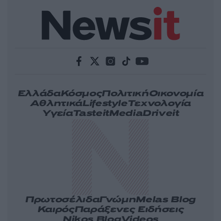
Ελλάδα
Κόσμος
Πολιτική
Οικονομία
Αθλητικά
Lifestyle
Τεχνολογία
Υγεία
Tasteit
Media
Driveit
Πρωτοσέλιδα
Γνώμη
Melas Blog
Καιρός
Παράξενες Ειδήσεις
Nikos Blog
Videos