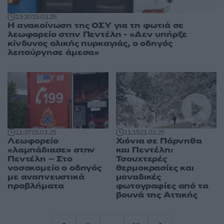
13:20
15.03.25
Η ανακοίνωση της ΟΣΥ για τη φωτιά σε
λεωφορείο στην Πεντέλη - «Δεν υπήρξε
κίνδυνος ολικής πυρκαγιάς, ο οδηγός
λειτούργησε άμεσα»
11:37
15.03.25
11:15
21.02.25
Λεωφορείο
Χιόνια σε Πάρνηθα
«λαμπάδιασε» στην
και Πεντέλη:
Πεντέλη – Στο
Τσουχτερές
νοσοκομείο ο οδηγός
θερμοκρασίες και
με αναπνευστικά
μοναδικές
προβλήματα
φωτογραφίες από τα
βουνά της Αττικής