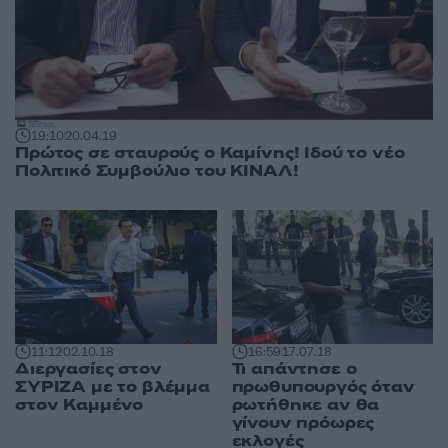
19:10
20.04.19
Πρώτος σε σταυρούς ο Καμίνης! Ιδού το νέο
Πολιτικό Συμβούλιο του ΚΙΝΑΛ!
11:12
02.10.18
16:59
17.07.18
Διεργασίες στον
Τι απάντησε ο
ΣΥΡΙΖΑ με το βλέμμα
πρωθυπουργός όταν
στον Καμμένο
ρωτήθηκε αν θα
γίνουν πρόωρες
εκλογές