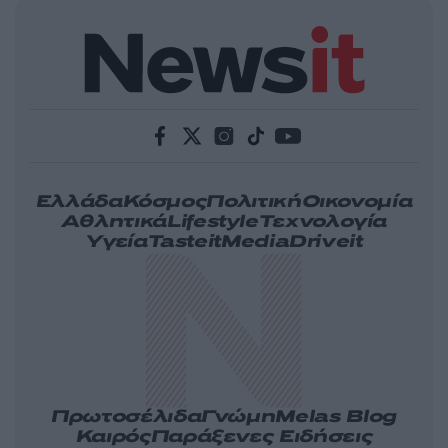
Ελλάδα
Κόσμος
Πολιτική
Οικονομία
Αθλητικά
Lifestyle
Τεχνολογία
Υγεία
Tasteit
Media
Driveit
Πρωτοσέλιδα
Γνώμη
Melas Blog
Καιρός
Παράξενες Ειδήσεις