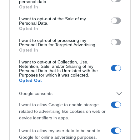
personal data.
grant or deny consent to Google and its third-party tags to
Opted In
use your data for below specified purposes in below Google
consent section.
I want to opt-out of the Sale of my
Personal Data.
Opted In
I want to opt-out of processing my
Personal Data for Targeted Advertising.
Opted In
I want to opt-out of Collection, Use,
09:50
14.06.18
Retention, Sale, and/or Sharing of my
Βόρεια Μακεδονία: Όλοι μαζί και η Φώφη
Personal Data that Is Unrelated with the
Purposes for which it was collected.
απέναντι - Δεν βρήκαν κοινή γραμμή στο
Opted Out
Κίνημα Αλλαγής
Google consents
I want to allow Google to enable storage
related to advertising like cookies on web or
device identifiers in apps.
I want to allow my user data to be sent to
Google for online advertising purposes.