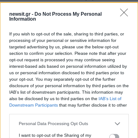
newsit.gr -
Do Not Process My Personal
Information
ΔΙΑΦΗΜΙΣΗ
If you wish to opt-out of the sale, sharing to third parties, or
processing of your personal or sensitive information for
targeted advertising by us, please use the below opt-out
section to confirm your selection. Please note that after your
opt-out request is processed you may continue seeing
interest-based ads based on personal information utilized by
us or personal information disclosed to third parties prior to
your opt-out. You may separately opt-out of the further
disclosure of your personal information by third parties on the
IAB’s list of downstream participants. This information may
also be disclosed by us to third parties on the
IAB’s List of
Downstream Participants
that may further disclose it to other
third parties.
Please note that this website/app uses one or more Google
Personal Data Processing Opt Outs
services and may gather and store information including but
not limited to your visit or usage behaviour. You may click to
I want to opt-out of the Sharing of my