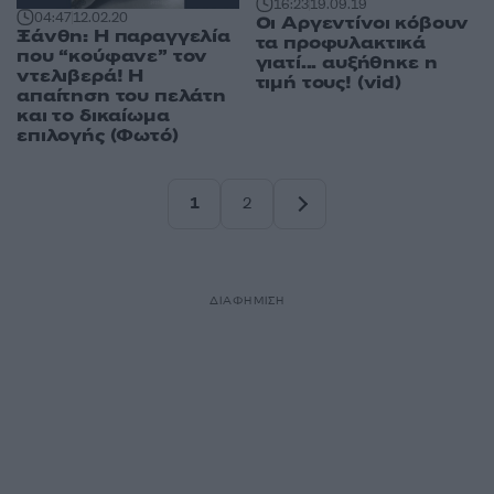
16:23
19.09.19
04:47
12.02.20
Οι Αργεντίνοι κόβουν
Ξάνθη: Η παραγγελία
τα προφυλακτικά
που “κούφανε” τον
γιατί... αυξήθηκε η
ντελιβερά! Η
τιμή τους! (vid)
απαίτηση του πελάτη
και το δικαίωμα
επιλογής (Φωτό)
1
2
Σελίδα
Σελίδα
ΔΙΑΦΗΜΙΣΗ