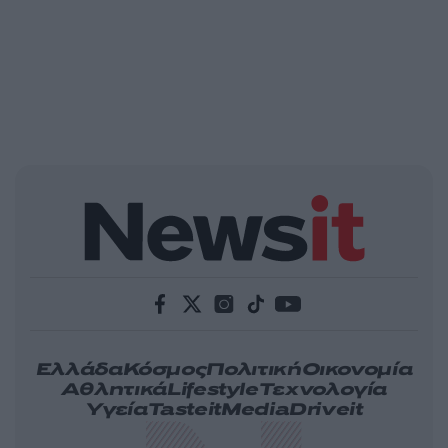
Ελλάδα
Κόσμος
Πολιτική
Οικονομία
Αθλητικά
Lifestyle
Τεχνολογία
Υγεία
Tasteit
Media
Driveit