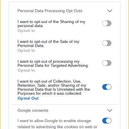
Please note that this website/app uses one or more Google
Personal Data Processing Opt Outs
services and may gather and store information including but
not limited to your visit or usage behaviour. You may click to
I want to opt-out of the Sharing of my
personal data.
grant or deny consent to Google and its third-party tags to
Opted In
use your data for below specified purposes in below Google
consent section.
I want to opt-out of the Sale of my
Personal Data.
Opted In
I want to opt-out of processing my
Personal Data for Targeted Advertising.
Opted In
14:40
07.05.22
Γερμανία: 39χρονη τρυπούσε
I want to opt-out of Collection, Use,
τα προφυλακτικά του συντρόφου της –
Retention, Sale, and/or Sharing of my
Personal Data that Is Unrelated with the
Κρίθηκε ένοχη για σεξουαλική επίθεση
Purposes for which it was collected.
Opted Out
Google consents
I want to allow Google to enable storage
related to advertising like cookies on web or