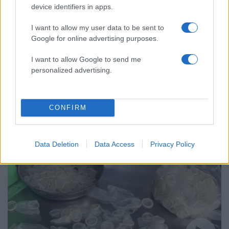
device identifiers in apps.
I want to allow my user data to be sent to
Google for online advertising purposes.
I want to allow Google to send me
personalized advertising.
18:34
15.07.21
CONFIRM
Πρώην άλτρια του μήκους μιλάει για το σεξ στο
Ολυμπιακό Χωριό
Data Deletion
Data Access
Privacy Policy