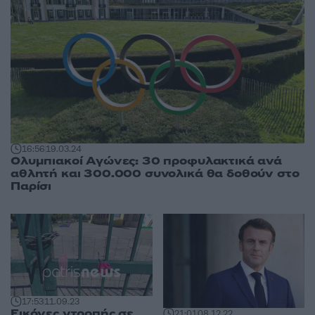
16:56
19.03.24
Ολυμπιακοί Αγώνες: 30 προφυλακτικά ανά
αθλητή και 300.000 συνολικά θα δοθούν στο
Παρίσι
17:53
11.09.23
Εικόνες ντροπής σε
21:01
08.12.22